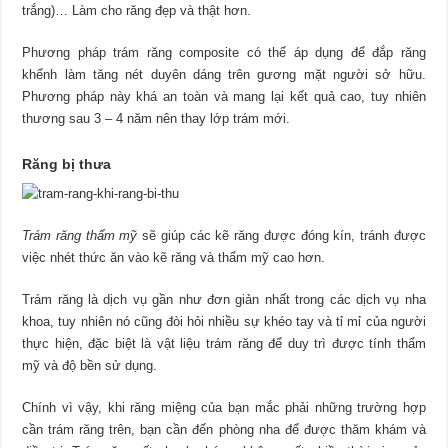
trắng)… Làm cho răng đẹp và thật hơn.
Phương pháp trám răng composite có thể áp dụng để đắp răng
khểnh làm tăng nét duyên dáng trên gương mặt người sở hữu.
Phương pháp này khá an toàn và mang lại kết quả cao, tuy nhiên
thương sau 3 – 4 năm nên thay lớp trám mới.
Răng bị thưa
Trám răng thẩm mỹ
sẽ giúp các kẽ răng được đóng kín, tránh được
việc nhét thức ăn vào kẽ răng và thẩm mỹ cao hơn.
Trám răng là dịch vụ gần như đơn giản nhất trong các dịch vụ nha
khoa, tuy nhiên nó cũng đòi hỏi nhiều sự khéo tay và tỉ mỉ của người
thực hiện, đặc biệt là vật liệu trám răng để duy trì được tính thẩm
mỹ và độ bền sử dụng.
Chính vì vậy, khi răng miệng của bạn mắc phải những trường hợp
cần trám răng trên, bạn cần đến phòng nha để được thăm khám và