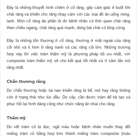
Đây là những khuyết hình chêm ở cổ răng, gây cảm giác ê buốt khi
chải răng và khiến cho răng nhạy cảm với các loại đồ ăn uống nóng,
lạnh. Mòn cổ răng đa phần là do bệnh nhân có thói quen chải răng
theo chiều ngang, chải răng quá mạnh, dùng bài chải có lông cứng
Đây là những tổn thương ở cổ răng, thường ở mặt ngoài của răng
cối nhỏ và ít hơn ở răng nanh và các răng cối lớn. Những trường
hợp này thì việc trám thẩm mỹ là phương pháp tối ưu nhất, với
composite trám thẩm mỹ sẽ cho kết quả tốt nhất và ít xâm lấn mô
răng nhất.
Chấn thương răng
Do chấn thương hoặc tai nạn khiến răng bị bể, mẻ hay răng không
còn ở trạng thái như lúc đầu. Do vậy, cần được trám để tái tạo và
phục hồi lại hình dáng cũng như chức năng ăn nhai cho răng.
Thẩm mỹ
Do vết trám cũ bị đục, ngã màu hoặc bệnh nhân muốn thay đổi
miếng trám cũ bằng hợp kim thành miếng trám composite (màu