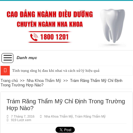
Danh mục
Tình trạng răng bị đau khi nhai và cách xử lý hiệu quả
Trang chủ
>>
Nha Khoa Thẩm Mỹ
>>
Trám Răng Thẩm Mỹ Chỉ Định
Trong Trường Hợp Nào?
Trám Răng Thẩm Mỹ Chỉ Định Trong Trường
Hợp Nào?
7 Tháng 7, 2016
Nha Khoa Thẩm Mỹ
,
Trám Răng Thẩm Mỹ
919 Lượt xem