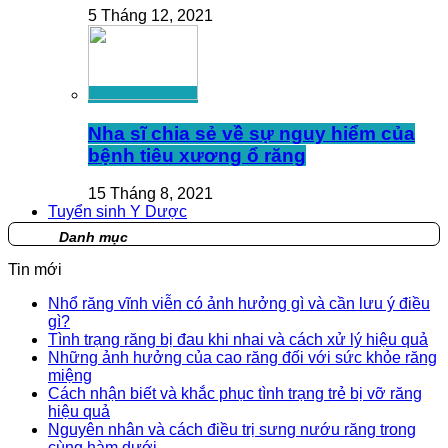
5 Tháng 12, 2021
Nha sĩ chia sẻ về sự nguy hiểm của
bệnh tiêu xương ổ răng
15 Tháng 8, 2021
Tuyển sinh Y Dược
Danh mục
Tin mới
Nhổ răng vĩnh viễn có ảnh hưởng gì và cần lưu ý điều
gì?
Tình trạng răng bị đau khi nhai và cách xử lý hiệu quả
Những ảnh hưởng của cao răng đối với sức khỏe răng
miệng
Cách nhận biết và khắc phục tình trạng trẻ bị vỡ răng
hiệu quả
Nguyên nhân và cách điều trị sưng nướu răng trong
cùng hàm dưới