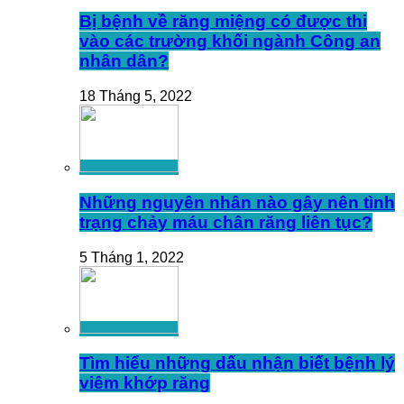
Bị bệnh về răng miệng có được thi
vào các trường khối ngành Công an
nhân dân?
18 Tháng 5, 2022
Những nguyên nhân nào gây nên tình
trạng chảy máu chân răng liên tục?
5 Tháng 1, 2022
Tìm hiểu những dấu nhận biết bệnh lý
viêm khớp răng