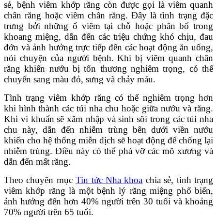
sẻ, bệnh viêm khớp răng còn được gọi là viêm quanh
chân răng hoặc viêm chân răng. Đây là tình trạng đặc
trưng bởi những ổ viêm tại chỗ hoặc phân bố trong
khoang miệng, dẫn đến các triệu chứng khó chịu, đau
đớn và ảnh hưởng trực tiếp đến các hoạt động ăn uống,
nói chuyện của người bệnh. Khi bị viêm quanh chân
răng khiến nướu bị tổn thương nghiêm trọng, có thể
chuyển sang màu đỏ, sưng và chảy máu.
Tình trạng viêm khớp răng có thể nghiêm trọng hơn
khi hình thành các túi nha chu hoặc giữa nướu và răng.
Khi vi khuẩn sẽ xâm nhập và sinh sôi trong các túi nha
chu này, dẫn đến nhiễm trùng bên dưới viền nướu
khiến cho hệ thống miễn dịch sẽ hoạt động để chống lại
nhiễm trùng. Điều này có thể phá vỡ các mô xương và
dẫn đến mất răng.
Theo chuyên mục
Tin tức Nha khoa
chia sẻ, tình trạng
viêm khớp răng là một bệnh lý răng miệng phổ biến,
ảnh hưởng đến hơn 40% người trên 30 tuổi và khoảng
70% người trên 65 tuổi.