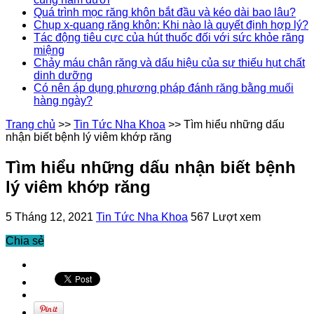
Quá trình mọc răng khôn bắt đầu và kéo dài bao lâu?
Chụp x-quang răng khôn: Khi nào là quyết định hợp lý?
Tác động tiêu cực của hút thuốc đối với sức khỏe răng
miệng
Chảy máu chân răng và dấu hiệu của sự thiếu hụt chất
dinh dưỡng
Có nên áp dụng phương pháp đánh răng bằng muối
hàng ngày?
Trang chủ
>>
Tin Tức Nha Khoa
>>
Tìm hiểu những dấu
nhận biết bệnh lý viêm khớp răng
Tìm hiểu những dấu nhận biết bệnh
lý viêm khớp răng
5 Tháng 12, 2021
Tin Tức Nha Khoa
567 Lượt xem
Chia sẻ