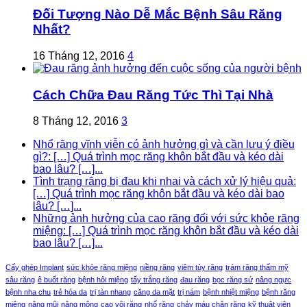
Đối Tượng Nào Dễ Mắc Bệnh Sâu Răng
Nhất?
16 Tháng 12, 2016
4
Cách Chữa Đau Răng Tức Thì Tại Nhà
8 Tháng 12, 2016
3
Nhổ răng vĩnh viễn có ảnh hưởng gì và cần lưu ý điều
gì?: […] Quá trình mọc răng khôn bắt đầu và kéo dài
bao lâu? […]...
Tình trạng răng bị đau khi nhai và cách xử lý hiệu quả:
[…] Quá trình mọc răng khôn bắt đầu và kéo dài bao
lâu? […]...
Những ảnh hưởng của cao răng đối với sức khỏe răng
miệng: […] Quá trình mọc răng khôn bắt đầu và kéo dài
bao lâu? […]...
Cấy ghép Implant
sức khỏe răng miệng
niềng răng
viêm tủy răng
trám răng thẩm mỹ
sâu răng
ê buốt răng
bệnh hôi miệng
tẩy trắng răng
đau răng
bọc răng sứ
nâng ngực
bệnh nha chu
trẻ hóa da
trị tàn nhang
căng da mặt
trị nám
bệnh nhiệt miệng
bệnh răng
miệng
nâng mũi
nâng mông
cạo vôi răng
nhổ răng
chảy máu chân răng
kỹ thuật viên