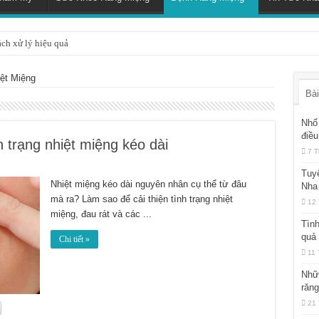
ách xử lý hiệu quả
ệt Miệng
Bài
Nhổ 
điều
h trạng nhiệt miệng kéo dài
7 T
Tuy
Nhiệt miệng kéo dài nguyên nhân cụ thể từ đâu
Nha
mà ra? Làm sao để cải thiện tình trạng nhiệt
12 
miệng, đau rát và các ...
Tình
quả
Chi tiết »
11 
Nhữ
răn
21 