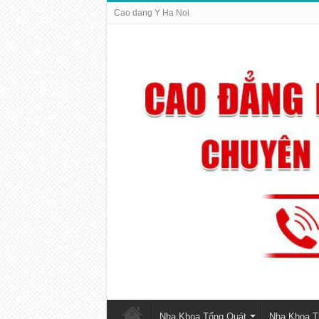
Cao dang Y Ha Noi
Nha Khoa Tổng Quát
Nha Khoa 