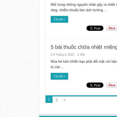
Một trong những nguyên nhân gây ra nhiệt m
răng, nhiễm khuẩn làm ảnh hưởng ...
Chi tiết »
5 bài thuốc chữa nhiệt miện
9 Tháng 4, 2018
489
Mùa hè luôn khiến bạn phải đối mặt với bện
trị căn ...
Chi tiết »
1
2
»