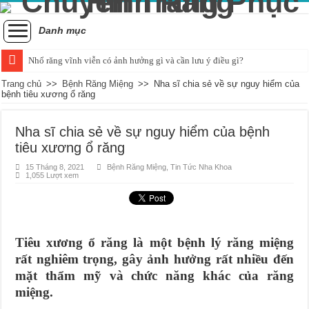
Danh mục
Nhổ răng vĩnh viễn có ảnh hưởng gì và cần lưu ý điều gì?
Tình trạng răng bị đau khi nhai và cách xử lý hiệu quả
Trang chủ
>>
Bệnh Răng Miệng
>>
Nha sĩ chia sẻ về sự nguy hiểm của
bệnh tiêu xương ổ răng
Những ảnh hưởng của cao răng đối với sức khỏe răng miệng
Cách nhận biết và khắc phục tình trạng trẻ bị vỡ răng hiệu quả
Nha sĩ chia sẻ về sự nguy hiểm của bệnh
tiêu xương ổ răng
Nguyên nhân và cách điều trị sưng nướu răng trong cùng hàm dưới
15 Tháng 8, 2021
Bệnh Răng Miệng
,
Tin Tức Nha Khoa
Quá trình mọc răng khôn bắt đầu và kéo dài bao lâu?
1,055 Lượt xem
Chụp x-quang răng khôn: Khi nào là quyết định hợp lý?
Tác động tiêu cực của hút thuốc đối với sức khỏe răng miệng
Chảy máu chân răng và dấu hiệu của sự thiếu hụt chất dinh dưỡng
Tiêu xương ổ răng là một bệnh lý răng miệng
rất nghiêm trọng, gây ảnh hưởng rất nhiều đến
Có nên áp dụng phương pháp đánh răng bằng muối hàng ngày?
mặt thẩm mỹ và chức năng khác của răng
miệng.