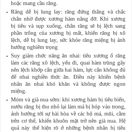
hoặc mang cầu răng.
Răng dễ bị lung lay: răng đứng thẳng và chắc
chắn nhờ được xương hàm nâng đỡ. Khi xương
bị tiêu và sụp xuống, chân răng sẽ bị lệch sang
phần trống của xương bị mất, khiến răng bị xô
lệch, dễ bị lung lay, sức khỏe răng miệng bị ảnh
hưởng nghiêm trọng
Suy giảm chức năng ăn nhai: tiêu xương ổ răng
làm các răng xô lệch, yếu đi, quai hàm trũng gây
nên lệch khớp cắn giữa hai hàm, lực cắn không đủ
để nhai nghiền thức ăn. Điều này khiến bệnh
nhân ăn nhai khó khăn và không được ngon
miệng.
Móm và già nua sớm: khi xương hàm bị tiêu biến,
nướu răng bị thu nhỏ lại làm má bị hóp vào trong,
ảnh hưởng tới sự hài hòa về các bộ má, mũi, cằm
trên cơ thể, khiến khuôn mặt trở nên già nua. Hệ
quả này thể hiện rõ ở những bệnh nhân bị tiêu