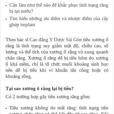
Cần làm như thế nào để khắc phục tình trạng răng
bị tụt nướu?
Tìm hiểu những ưu điểm và nhược điểm của cấy
ghép implant
Theo bác sĩ
Cao đẳng Y Dược Sài Gòn
tiêu xương ổ
răng là tình trạng suy giảm mật độ, chiều cao, số
lượng và thể tích của xương ổ răng và xung quanh
chân răng. Xương ổ răng dễ bị tiêu hõm do xương
ổ khá mềm, chỉ là tổ chức muối khoáng sinh học
nên dễ bị tiêu khi vi khuẩn tấn công hoặc có
khoảng rỗng.
Tại sao xương ổ răng lại bị tiêu?
Có 2 trường hợp gây tiêu xương răng gồm:
Tiêu xương không do mất răng: tình trạng tiêu
xương chân răng có thể bắt đầu từ cao răng. Khi