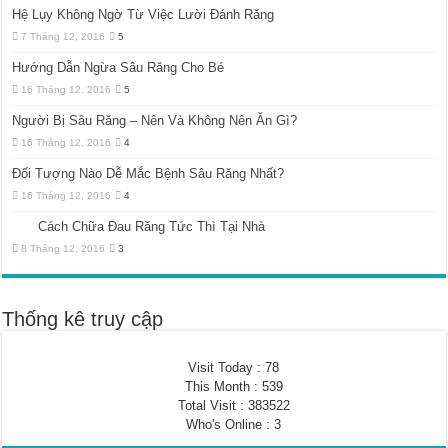
Hệ Lụy Không Ngờ Từ Việc Lười Đánh Răng
7 Tháng 12, 2016
5
Hướng Dẫn Ngừa Sâu Răng Cho Bé
16 Tháng 12, 2016
5
Người Bị Sâu Răng – Nên Và Không Nên Ăn Gì?
16 Tháng 12, 2016
4
Đối Tượng Nào Dễ Mắc Bệnh Sâu Răng Nhất?
16 Tháng 12, 2016
4
Cách Chữa Đau Răng Tức Thì Tại Nhà
8 Tháng 12, 2016
3
Thống kê truy cập
Visit Today : 78
This Month : 539
Total Visit : 383522
Who's Online : 3