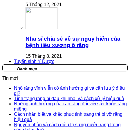
5 Tháng 12, 2021
Nha sĩ chia sẻ về sự nguy hiểm của
bệnh tiêu xương ổ răng
15 Tháng 8, 2021
Tuyển sinh Y Dược
Danh mục
Tin mới
Nhổ răng vĩnh viễn có ảnh hưởng gì và cần lưu ý điều
gì?
Tình trạng răng bị đau khi nhai và cách xử lý hiệu quả
Những ảnh hưởng của cao răng đối với sức khỏe răng
miệng
Cách nhận biết và khắc phục tình trạng trẻ bị vỡ răng
hiệu quả
Nguyên nhân và cách điều trị sưng nướu răng trong
cùng hàm dưới