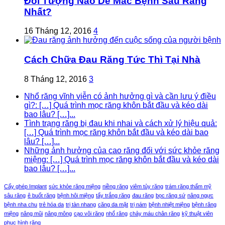
Đối Tượng Nào Dễ Mắc Bệnh Sâu Răng
Nhất?
16 Tháng 12, 2016
4
Cách Chữa Đau Răng Tức Thì Tại Nhà
8 Tháng 12, 2016
3
Nhổ răng vĩnh viễn có ảnh hưởng gì và cần lưu ý điều
gì?: […] Quá trình mọc răng khôn bắt đầu và kéo dài
bao lâu? […]...
Tình trạng răng bị đau khi nhai và cách xử lý hiệu quả:
[…] Quá trình mọc răng khôn bắt đầu và kéo dài bao
lâu? […]...
Những ảnh hưởng của cao răng đối với sức khỏe răng
miệng: […] Quá trình mọc răng khôn bắt đầu và kéo dài
bao lâu? […]...
Cấy ghép Implant
sức khỏe răng miệng
niềng răng
viêm tủy răng
trám răng thẩm mỹ
sâu răng
ê buốt răng
bệnh hôi miệng
tẩy trắng răng
đau răng
bọc răng sứ
nâng ngực
bệnh nha chu
trẻ hóa da
trị tàn nhang
căng da mặt
trị nám
bệnh nhiệt miệng
bệnh răng
miệng
nâng mũi
nâng mông
cạo vôi răng
nhổ răng
chảy máu chân răng
kỹ thuật viên
phục hình răng