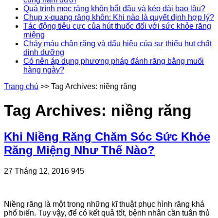
Quá trình mọc răng khôn bắt đầu và kéo dài bao lâu?
Chụp x-quang răng khôn: Khi nào là quyết định hợp lý?
Tác động tiêu cực của hút thuốc đối với sức khỏe răng
miệng
Chảy máu chân răng và dấu hiệu của sự thiếu hụt chất
dinh dưỡng
Có nên áp dụng phương pháp đánh răng bằng muối
hàng ngày?
Trang chủ
>>
Tag Archives: niềng răng
Tag Archives:
niềng răng
Khi Niềng Răng Chăm Sóc Sức Khỏe
Răng Miệng Như Thế Nào?
27 Tháng 12, 2016
945
Niềng răng là một trong những kĩ thuật phục hình răng khá
phổ biến. Tuy vậy, để có kết quả tốt, bệnh nhân cần tuân thủ