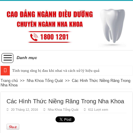
Danh mục
Tình trạng răng bị đau khi nhai và cách xử lý hiệu quả
Trang chủ
>>
Nha Khoa Tổng Quát
>>
Các Hình Thức Niềng Răng Trong
Nha Khoa
Các Hình Thức Niềng Răng Trong Nha Khoa
20 Tháng 12, 2016
Nha Khoa Tổng Quát
611 Lượt xem