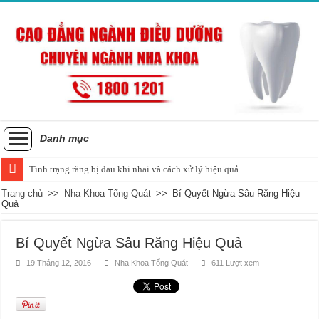
Danh mục
Tình trạng răng bị đau khi nhai và cách xử lý hiệu quả
Trang chủ
>>
Nha Khoa Tổng Quát
>>
Bí Quyết Ngừa Sâu Răng Hiệu
Quả
Bí Quyết Ngừa Sâu Răng Hiệu Quả
19 Tháng 12, 2016
Nha Khoa Tổng Quát
611 Lượt xem