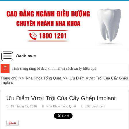
Danh mục
Tình trạng răng bị đau khi nhai và cách xử lý hiệu quả
Trang chủ
>>
Nha Khoa Tổng Quát
>>
Ưu Điểm Vượt Trội Của Cấy Ghép
Implant
Ưu Điểm Vượt Trội Của Cấy Ghép Implant
19 Tháng 12, 2016
Nha Khoa Tổng Quát
597 Lượt xem