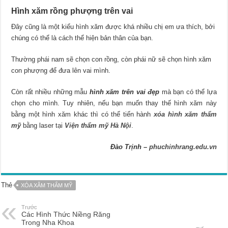
Hình xăm rồng phượng trên vai
Đây cũng là một kiểu hình xăm được khá nhiều chị em ưa thích, bởi
chúng có thể là cách thể hiện bản thân của bạn.
Thường phái nam sẽ chọn con rồng, còn phái nữ sẽ chọn hình xăm
con phượng để đưa lên vai mình.
Còn rất nhiều những mẫu
hình xăm trên vai đẹp
mà bạn có thể lựa
chọn cho mình. Tuy nhiên, nếu bạn muốn thay thế hình xăm này
bằng một hình xăm khác thì có thể tiến hành
xóa hình xăm thẩm
mỹ
bằng laser tại
Viện thẩm mỹ Hà Nội
.
Đào Trịnh –
phuchinhrang.edu.vn
Thẻ
XÓA XĂM THẨM MỸ
Trước
Các Hình Thức Niềng Răng
Trong Nha Khoa