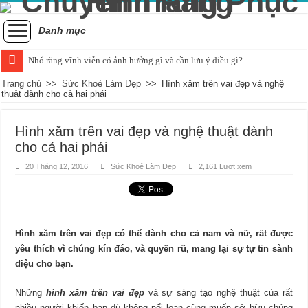
Danh mục
Nhổ răng vĩnh viễn có ảnh hưởng gì và cần lưu ý điều gì?
Tình trạng răng bị đau khi nhai và cách xử lý hiệu quả
Trang chủ
>>
Sức Khoẻ Làm Đẹp
>>
Hình xăm trên vai đẹp và nghệ
thuật dành cho cả hai phái
Những ảnh hưởng của cao răng đối với sức khỏe răng miệng
Cách nhận biết và khắc phục tình trạng trẻ bị vỡ răng hiệu quả
Hình xăm trên vai đẹp và nghệ thuật dành
cho cả hai phái
Nguyên nhân và cách điều trị sưng nướu răng trong cùng hàm dưới
20 Tháng 12, 2016
Sức Khoẻ Làm Đẹp
2,161 Lượt xem
Quá trình mọc răng khôn bắt đầu và kéo dài bao lâu?
Chụp x-quang răng khôn: Khi nào là quyết định hợp lý?
Tác động tiêu cực của hút thuốc đối với sức khỏe răng miệng
Hình xăm trên vai đẹp có thể dành cho cả nam và nữ, rất được
Chảy máu chân răng và dấu hiệu của sự thiếu hụt chất dinh dưỡng
yêu thích vì chúng kín đáo, và quyến rũ, mang lại sự tự tin sành
Có nên áp dụng phương pháp đánh răng bằng muối hàng ngày?
điệu cho bạn.
Những
hình xăm trên vai đẹp
và sự sáng tạo nghệ thuật của rất
nhiều người khiến bạn dù không nổi loạn cũng muốn sở hữu chúng