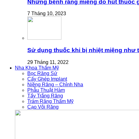
Những bệnh răng miệng do hút thuốc gâ
7 Tháng 10, 2023
Sử dụng thuốc khi bị nhiệt miệng như 
29 Tháng 11, 2022
Nha Khoa Thẩm Mỹ
Bọc Răng Sứ
Cấy Ghép Implant
Niềng Răng – Chỉnh Nha
Phẫu Thuật Hàm
Tẩy Trắng Răng
Trám Răng Thẩm Mỹ
Cạo Vôi Răng