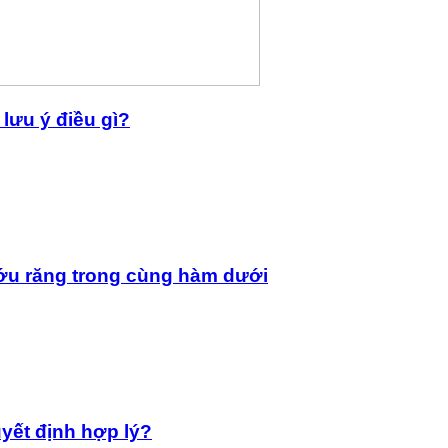
lưu ý điều gì?
ớu răng trong cùng hàm dưới
yết định hợp lý?