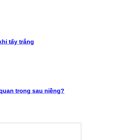
hi tẩy trắng
 quan trọng sau niềng?