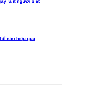
y ra ít người biết
thế nào hiệu quả