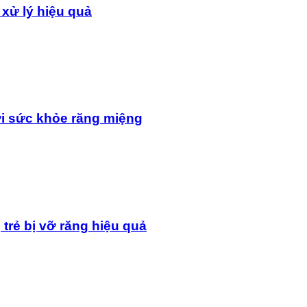
 xử lý hiệu quả
i sức khỏe răng miệng
 trẻ bị vỡ răng hiệu quả