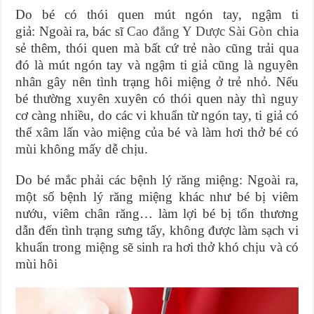
Do bé có thói quen mút ngón tay, ngậm ti
giả: Ngoài ra, bác sĩ
Cao đẳng Y Dược Sài Gòn
chia
sẻ thêm, thói quen mà bất cứ trẻ nào cũng trải qua
đó là mút ngón tay và ngậm ti giả cũng là nguyên
nhân gây nên tình trạng hôi miệng ở trẻ nhỏ. Nếu
bé thường xuyên xuyên có thói quen này thì nguy
cơ càng nhiều, do các vi khuẩn từ ngón tay, ti giả có
thể xâm lấn vào miệng của bé và làm hơi thở bé có
mùi không mấy dễ chịu.
Do bé mắc phải các bệnh lý răng miệng: Ngoài ra,
một số bệnh lý răng miệng khác như bé bị viêm
nướu, viêm chân răng… làm lợi bé bị tổn thương
dẫn đến tình trạng sưng tấy, không được làm sạch vi
khuẩn trong miệng sẽ sinh ra hơi thở khó chịu và có
mùi hôi