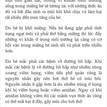
một thời gian dài, những vi khuẩn bình thường
sống trong miệng bé sẽ tương tác với những thức ăn
đó và bắt đầu sinh ra mùi hôi khó chịu và làm hại
rất nhiều đến men răng của bé.
Do bé bị khô miệng: Nếu bé đang gặp phải tình
trạng ngạt mũi và phải thở bằng miệng thì lúc đấy
những vi khẩn ở trong môi trường lại càng có cơ
hội vào trong miệng bé sinh sôi và phát triển nhiều
hơn.
Do bé mắc phải các bệnh về đường hô hấp: Khi
mắc các bệnh lý về đường hô hấp như nhiễm trùng
xoang viêm họng, viêm tiểu phế quản cũng là
nguyên nhân gây nên hơi thở bé có mùi hôi.
Nguyên nhân ít gặp hơn là do nhiễm trùng ở họng
khi bị viêm họng hoặc viêm amiđan. Ngay cả khi
amiđan không viêm thì các mảnh vụn thức ăn cũng
có thể mắt kẹt ở đây, gây mùi cho hơi thở.