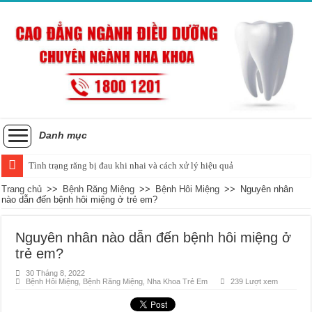
Danh mục
Tình trạng răng bị đau khi nhai và cách xử lý hiệu quả
Trang chủ
>>
Bệnh Răng Miệng
>>
Bệnh Hôi Miệng
>>
Nguyên nhân
nào dẫn đến bệnh hôi miệng ở trẻ em?
Nguyên nhân nào dẫn đến bệnh hôi miệng ở
trẻ em?
30 Tháng 8, 2022
Bệnh Hôi Miệng
,
Bệnh Răng Miệng
,
Nha Khoa Trẻ Em
239 Lượt xem