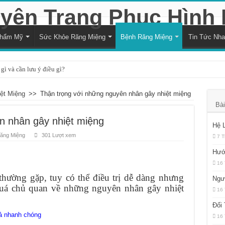
Thẩm Mỹ
Sức Khỏe Răng Miệng
Bệnh Răng Miệng
Tin Tức Nh
gì và cần lưu ý điều gì?
à cách xử lý hiệu quả
ệt Miệng
>>
Thận trọng với những nguyên nhân gây nhiệt miệng
i với sức khỏe răng miệng
Bài
trạng trẻ bị vỡ răng hiệu quả
n nhân gây nhiệt miệng
Hệ 
ng nướu răng trong cùng hàm dưới
ăng Miệng
301 Lượt xem
7 T
và kéo dài bao lâu?
Hướ
16 
 là quyết định hợp lý?
thường gặp, tuy có thể điều trị dễ dàng nhưng
Ngư
đối với sức khỏe răng miệng
uá chủ quan về những nguyên nhân gây nhiệt
16 
ủa sự thiếu hụt chất dinh dưỡng
Đối
h răng bằng muối hàng ngày?
uả nhanh chóng
16 