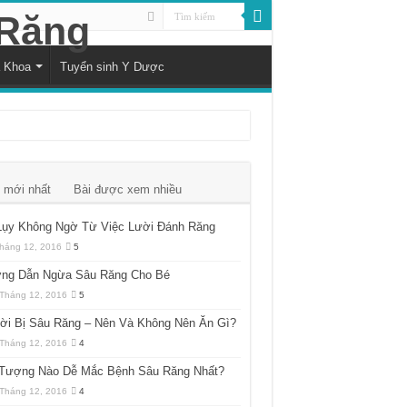
a Khoa
Tuyển sinh Y Dược
 mới nhất
Bài được xem nhiều
Lụy Không Ngờ Từ Việc Lười Đánh Răng
háng 12, 2016
5
ng Dẫn Ngừa Sâu Răng Cho Bé
Tháng 12, 2016
5
ời Bị Sâu Răng – Nên Và Không Nên Ăn Gì?
Tháng 12, 2016
4
 Tượng Nào Dễ Mắc Bệnh Sâu Răng Nhất?
Tháng 12, 2016
4