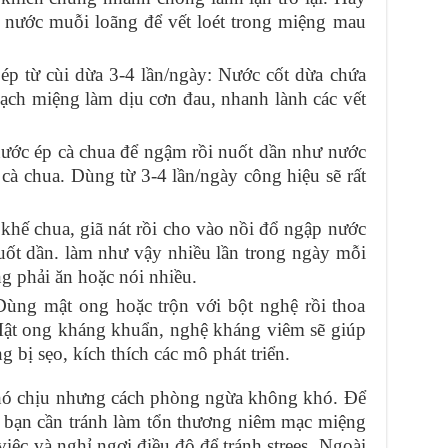
nước muỗi loãng để vết loét trong miệng mau
ép từ cùi dừa 3-4 lần/ngày: Nước cốt dừa chứa
sạch miệng làm dịu cơn đau, nhanh lành các vết
ước ép cà chua để ngậm rồi nuốt dần như nước
cà chua. Dùng từ 3-4 lần/ngày công hiệu sẽ rất
hế chua, giã nát rồi cho vào nồi đổ ngập nước
uốt dần. làm như vậy nhiều lần trong ngày mỗi
ng phải ăn hoặc nói nhiều.
ùng mật ong hoặc trộn với bột nghệ rồi thoa
 Mật ong kháng khuẩn, nghệ kháng viêm sẽ giúp
 bị sẹo, kích thích các mô phát triển.
khó chịu nhưng cách phòng ngừa không khó. Để
 bạn cần tránh làm tổn thương niêm mạc miệng
iệc và nghỉ ngơi điều độ để tránh strees. Ngoài