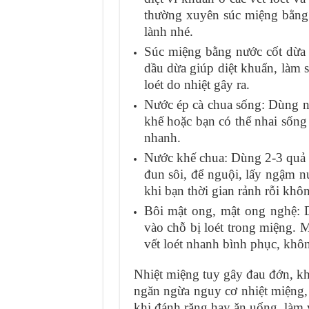
thường xuyên súc miệng bằng 
lành nhé.
Súc miệng bằng nước cốt dừa 
dầu dừa giúp diệt khuẩn, làm 
loét do nhiệt gây ra.
Nước ép cà chua sống: Dùng n
khế hoặc bạn có thể nhai sống 
nhanh.
Nước khế chua: Dùng 2-3 quả k
đun sôi, để nguội, lấy ngậm n
khi bạn thời gian rảnh rỗi khô
Bôi mật ong, mật ong nghệ: D
vào chỗ bị loét trong miệng.
vết loét nhanh bình phục, không
Nhiệt miệng tuy gây đau đớn, 
ngăn ngừa nguy cơ nhiệt miệng,
khi đánh răng hay ăn uống, làm v