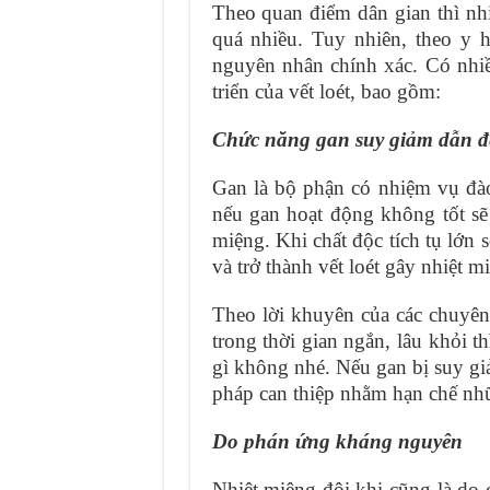
Theo quan điểm dân gian thì nh
quá nhiều. Tuy nhiên, theo y 
nguyên nhân chính xác. Có nhiề
triển của vết loét, bao gồm:
Chức năng gan suy giảm dẫn đ
Gan là bộ phận có nhiệm vụ đào 
nếu gan hoạt động không tốt sẽ
miệng. Khi chất độc tích tụ lớn 
và trở thành vết loét gây nhiệt m
Theo lời khuyên của các chuyên g
trong thời gian ngắn, lâu khỏi t
gì không nhé. Nếu gan bị suy gi
pháp can thiệp nhằm hạn chế nh
Do phán ứng kháng nguyên
Nhiệt miêng đôi khi cũng là do 