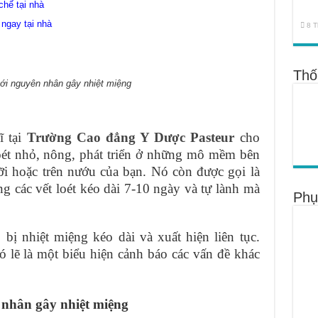
chế tại nhà
ngay tại nhà
8 T
Thố
với nguyên nhân gây nhiệt miệng
ĩ tại
Trường Cao đẳng Y Dược Pasteur
cho
 loét nhỏ, nông, phát triển ở những mô mềm bên
ỡi hoặc trên nướu của bạn. Nó còn được gọi là
ng các vết loét kéo dài 7-10 ngày và tự lành mà
Phụ
bị nhiệt miệng kéo dài và xuất hiện liên tục.
ó lẽ là một biểu hiện cảnh báo các vấn đề khác
nhân gây nhiệt miệng