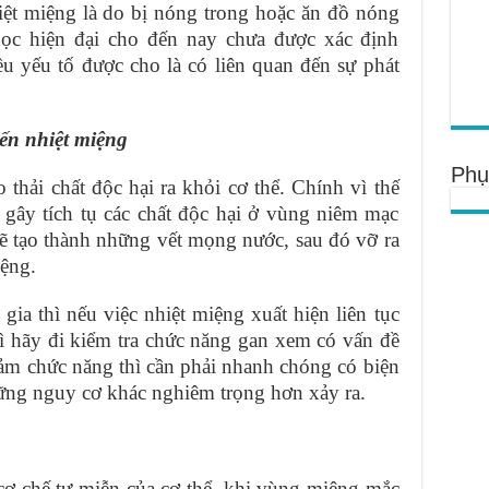
iệt miệng là do bị nóng trong hoặc ăn đồ nóng
học hiện đại cho đến nay chưa được xác định
u yếu tố được cho là có liên quan đến sự phát
ến nhiệt miệng
Phụ
thải chất độc hại ra khỏi cơ thể. Chính vì thế
 gây tích tụ các chất độc hại ở vùng niêm mạc
sẽ tạo thành những vết mọng nước, sau đó vỡ ra
iệng.
ia thì nếu việc nhiệt miệng xuất hiện liên tục
hì hãy đi kiểm tra chức năng gan xem có vấn đề
ảm chức năng thì cần phải nhanh chóng có biện
ững nguy cơ khác nghiêm trọng hơn xảy ra.
cơ chế tự miễn của cơ thể, khi vùng miệng mắc