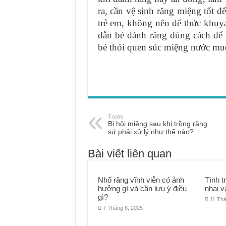
ra, cần vệ sinh răng miệng tốt 
trẻ em, không nên để thức khuya
dẫn bé đánh răng đúng cách để
bé thói quen súc miệng nước mu
Trước
Bị hôi miệng sau khi trồng răng
sứ phải xử lý như thế nào?
Bài viết liên quan
Nhổ răng vĩnh viễn có ảnh
Tình t
hưởng gì và cần lưu ý điều
nhai v
gì?
11 Thá
7 Tháng 6, 2025