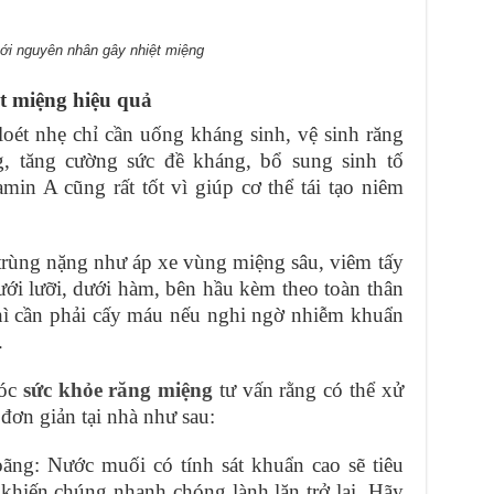
với nguyên nhân gây nhiệt miệng
t miệng hiệu quả
oét nhẹ chỉ cần uống kháng sinh, vệ sinh răng
, tăng cường sức đề kháng, bổ sung sinh tố
min A cũng rất tốt vì giúp cơ thể tái tạo niêm
rùng nặng như áp xe vùng miệng sâu, viêm tấy
ới lưỡi, dưới hàm, bên hầu kèm theo toàn thân
hì cần phải cấy máu nếu nghi ngờ nhiễm khuẩn
.
sóc
sức khỏe răng miệng
tư vấn rằng có thể xử
đơn giản tại nhà như sau:
ng: Nước muối có tính sát khuẩn cao sẽ tiêu
à khiến chúng nhanh chóng lành lặn trở lại. Hãy