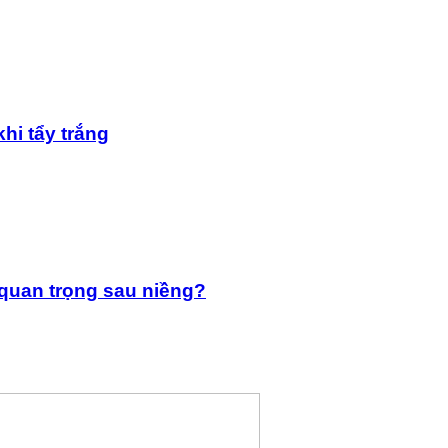
hi tẩy trắng
 quan trọng sau niềng?