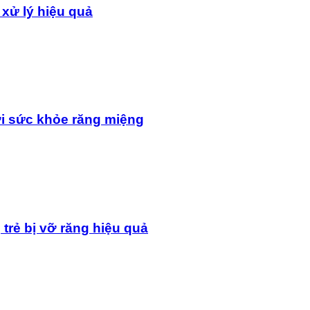
 xử lý hiệu quả
i sức khỏe răng miệng
 trẻ bị vỡ răng hiệu quả