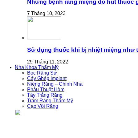
Những bệnh răng miệng do hút thuốc gâ
7 Tháng 10, 2023
Sử dụng thuốc khi bị nhiệt miệng như 
29 Tháng 11, 2022
Nha Khoa Thẩm Mỹ
Bọc Răng Sứ
Cấy Ghép Implant
Niềng Răng – Chỉnh Nha
Phẫu Thuật Hàm
Tẩy Trắng Răng
Trám Răng Thẩm Mỹ
Cạo Vôi Răng