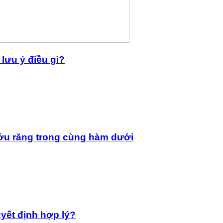
lưu ý điều gì?
ớu răng trong cùng hàm dưới
yết định hợp lý?