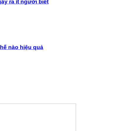
y ra ít người biết
thế nào hiệu quả