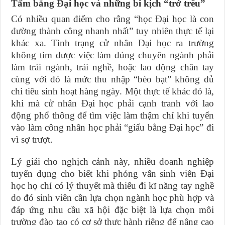
Tấm bằng Đại học và những bi kịch “trớ trêu”
Có nhiều quan điểm cho rằng “học Đại học là con
đường thành công nhanh nhất” tuy nhiên thực tế lại
khác xa. Tình trạng cử nhân Đại học ra trường
không tìm được việc làm đúng chuyên ngành phải
làm trái ngành, trái nghề, hoặc lao động chân tay
cùng với đó là mức thu nhập “bèo bạt” không đủ
chi tiêu sinh hoạt hàng ngày. Một thực tế khác đó là,
khi mà cử nhân Đại học phải cạnh tranh với lao
động phổ thông để tìm việc làm thậm chí khi tuyển
vào làm công nhân học phải “giấu bằng Đại học” đi
vì sợ trượt.
Lý giải cho nghịch cảnh này, nhiều doanh nghiệp
tuyển dụng cho biết khi phỏng vấn sinh viên Đại
học họ chỉ có lý thuyết mà thiếu đi kĩ năng tay nghề
do đó sinh viên cần lựa chọn ngành học phù hợp và
đáp ứng nhu cầu xã hội đặc biệt là lựa chọn môi
trường đào tạo có cơ sở thực hành riêng để nâng cao