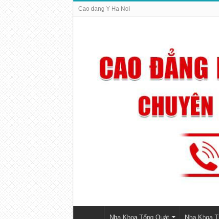
Cao dang Y Ha Noi
Nha Khoa Tổng Quát
Nha Khoa 