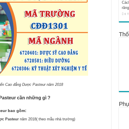
Cách
răng
6 T
Thố
yển Cao đẳng Dược Pasteur năm 2018
Pasteur cần những gì ?
Phụ
teur bao gồm:
ợc Pasteur
năm 2018( theo mẫu nhà trường)