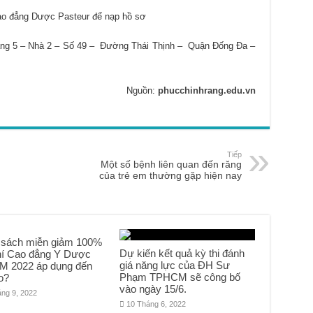
Cao đẳng Dược Pasteur để nạp hồ sơ
ầng 5 – Nhà 2 – Số 49 – Đường Thái Thịnh – Quận Đống Đa –
Nguồn:
phucchinhrang.edu.vn
Tiếp
Một số bệnh liên quan đến răng
của trẻ em thường gặp hiện nay
 sách miễn giảm 100%
Dự kiến kết quả kỳ thi đánh
hí Cao đẳng Y Dược
giá năng lực của ĐH Sư
 2022 áp dụng đến
Phạm TPHCM sẽ công bố
o?
vào ngày 15/6.
áng 9, 2022
10 Tháng 6, 2022