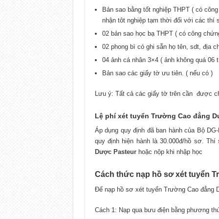
Bản sao bằng tốt nghiệp THPT ( có công 
nhận tôt nghiệp tạm thời đối với các thí 
02 bản sao học bạ THPT ( có công chứng
02 phong bì có ghi sẵn họ tên, sdt, địa 
04 ảnh cá nhân 3×4 ( ảnh không quá 06 t
Bản sao các giấy tờ ưu tiên. ( nếu có )
Lưu ý: Tất cả các giấy tờ trên cần được c
Lệ phí xét tuyển Trường Cao đẳng D
Áp dụng quy định đã ban hành của Bộ DG-
quy định hiện hành là 30.000đ/hồ sơ. Thí
Dược Pasteur
hoặc nộp khi nhập học
Cách thức nạp hồ sơ xét tuyển 
Để nạp hồ sơ xét tuyển Trường Cao đẳng Dư
Cách 1: Nạp qua bưu điện bằng phương thức