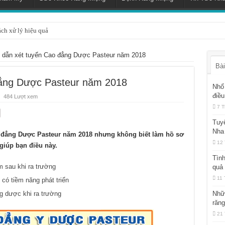
ách xử lý hiệu quả
dẫn xét tuyển Cao đẳng Dược Pasteur năm 2018
Bài
ẳng Dược Pasteur năm 2018
Nhổ 
điều
484 Lượt xem
7 T
Tuy
Nha
 đẳng Dược Pasteur năm 2018 nhưng không biết làm hồ sơ
12 
giúp bạn điều này.
Tình
 sau khi ra trường
quả
11 
ó tiềm năng phát triển
ng dược khi ra trường
Nhữ
răn
21 