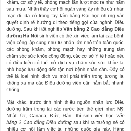
khám, cơ sở y tế, phòng mạch lần lượt mọc ra như nấm
sau mưa. Nhận thấy cơ hội ngàn vàng ấy nhiều cử nhân
mặc dù đã có trong tay tấm bằng Đại học nhưng vẫn
quyết định rẽ hướng đi theo tiếng gọi của ngành Điều
dưỡng. Sau khi tốt nghiệp
Văn bằng 2 Cao đẳng Điều
dưỡng Hà Nội
sinh viên có thể xin việc làm tại các bệnh
viện công lập cũng như tư nhân lớn nhỏ trên toàn quốc,
các phòng khám, phòng mạch hay những trung tâm
chăm sóc sức khỏe cộng đồng, các cơ sở Y tế hoặc nếu
có điều kiện có thể mở dịch vụ chăm sóc sức khỏe tại
nhà hoặc lưu động đến tận nơi bệnh nhân cần. Đây có
thể là loại hình dịch vụ mới phát triển trong tương lai
không xa mà các Điều dưỡng viên cần nắm bắt nhanh
chóng.
Mặt khác, trước tình hình thiếu nguồn nhân lực Điều
dưỡng trầm trọng tại các nước trên thế giới như: Mỹ,
Nhật, Úc, Canada, Đức, Hàn…thì sinh viên học
Văn
bằng 2 Cao đẳng Điều dưỡng
sau khi ra trường sẽ có
nhiều cơ hội làm việc tại những quốc gia này. Hàng