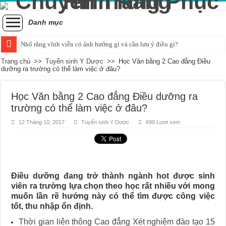
Danh mục
Nhổ răng vĩnh viễn có ảnh hưởng gì và cần lưu ý điều gì?
Tình trạng răng bị đau khi nhai và cách xử lý hiệu quả
Trang chủ
>>
Tuyển sinh Y Dược
>>
Học Văn bằng 2 Cao đẳng Điều
dưỡng ra trường có thể làm việc ở đâu?
Những ảnh hưởng của cao răng đối với sức khỏe răng miệng
Cách nhận biết và khắc phục tình trạng trẻ bị vỡ răng hiệu quả
Học Văn bằng 2 Cao đẳng Điều dưỡng ra
trường có thể làm việc ở đâu?
Nguyên nhân và cách điều trị sưng nướu răng trong cùng hàm dưới
12 Tháng 10, 2017
Tuyển sinh Y Dược
699 Lượt xem
Quá trình mọc răng khôn bắt đầu và kéo dài bao lâu?
Chụp x-quang răng khôn: Khi nào là quyết định hợp lý?
Tác động tiêu cực của hút thuốc đối với sức khỏe răng miệng
Chảy máu chân răng và dấu hiệu của sự thiếu hụt chất dinh dưỡng
Điều dưỡng đang trở thành ngành hot được sinh
viên ra trường lựa chọn theo học rất nhiều với mong
Có nên áp dụng phương pháp đánh răng bằng muối hàng ngày?
muốn lần rẽ hướng này có thể tìm được công việc
tốt, thu nhập ổn định.
Thời gian liên thông Cao đẳng Xét nghiệm đào tạo 15