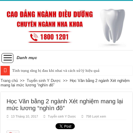
Danh mục
Tình trạng răng bị đau khi nhai và cách xử lý hiệu quả
Trang chủ
>>
Tuyển sinh Y Dược
>>
Học Văn bằng 2 ngành Xét nghiệm
mang lại mức lương “nghìn đô”
Học Văn bằng 2 ngành Xét nghiệm mang lại
mức lương “nghìn đô”
13 Tháng 10, 2017
Tuyển sinh Y Dược
758 Lượt xem