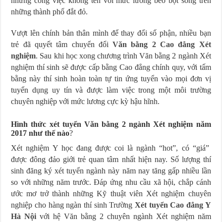
những công việc không tên với mức lương bèo bọt sống trên
những thành phố đắt đỏ.
Vượt lên chính bản thân mình để thay đổi số phận, nhiều bạn
trẻ đã quyết tâm chuyển đổi
Văn bằng 2 Cao đẳng Xét
nghiệm
. Sau khi học xong chương trình Văn bằng 2 ngành Xét
nghiệm thí sinh sẽ được cấp bằng Cao đẳng chính quy, với tấm
bằng này thí sinh hoàn toàn tự tin ứng tuyển vào mọi đơn vị
tuyển dụng uy tín và được làm việc trong một môi trường
chuyên nghiệp với mức lương cực kỳ hậu hĩnh.
Hình thức xét tuyển Văn bằng 2 ngành Xét nghiệm năm
2017 như thế nào
?
Xét nghiệm Y học đang được coi là ngành “hot”, có “giá”
được đông đảo giới trẻ quan tâm nhất hiện nay. Số lượng thí
sinh đăng ký xét tuyển ngành này năm nay tăng gấp nhiều lần
so với những năm trước. Đáp ứng nhu cầu xã hội, chắp cánh
ước mơ trở thành những Kỹ thuật viên Xét nghiệm chuyên
nghiệp cho hàng ngàn thí sinh Trường
Xét tuyển Cao đẳng Y
Hà Nội
với hệ Văn bằng 2 chuyên ngành Xét nghiệm năm