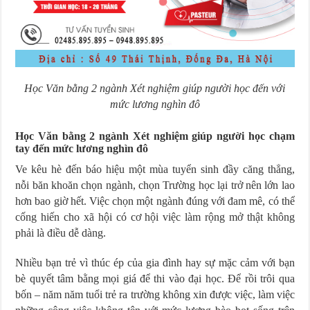
Học Văn bằng 2 ngành Xét nghiệm giúp người học đến với
mức lương nghìn đô
Học Văn bằng 2 ngành Xét nghiệm giúp người học chạm
tay đến mức lương nghìn đô
Ve kêu hè đến báo hiệu một mùa tuyển sinh đầy căng thẳng,
nỗi băn khoăn chọn ngành, chọn Trường học lại trở nên lớn lao
hơn bao giờ hết. Việc chọn một ngành đúng với đam mê, có thể
cống hiến cho xã hội có cơ hội việc làm rộng mở thật không
phải là điều dễ dàng.
Nhiều bạn trẻ vì thúc ép của gia đình hay sự mặc cảm với bạn
bè quyết tâm bằng mọi giá để thi vào đại học. Để rồi trôi qua
bốn – năm năm tuổi trẻ ra trường không xin được việc, làm việc