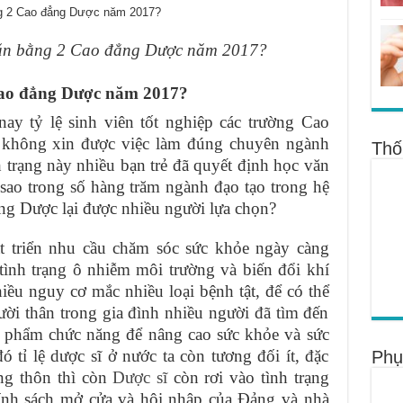
Văn bằng 2 Cao đẳng Dược năm 2017?
Cao đẳng Dược năm 2017?
 nay tỷ lệ sinh viên tốt nghiệp các trường Cao
c không xin được việc làm đúng chuyên ngành
Thố
h trạng này nhiều bạn trẻ đã quyết định học văn
sao trong số hàng trăm ngành đạo tạo trong hệ
ng Dược lại được nhiều người lựa chọn?
t triển nhu cầu chăm sóc sức khỏe ngày càng
tình trạng ô nhiễm môi trường và biến đổi khí
ều nguy cơ mắc nhiều loại bệnh tật, để có thể
ời thân trong gia đình nhiều người đã tìm đến
c phẩm chức năng để nâng cao sức khỏe và sức
 tỉ lệ dược sĩ ở nước ta còn tương đối ít, đặc
Phụ
ng thôn thì còn
Dược sĩ
còn rơi vào tình trạng
ính sách mở cửa và hội nhập của Đảng và nhà