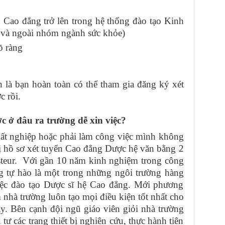
p Cao đẳng trở lên trong hệ thống đào tạo Kinh
g và ngoài nhóm ngành sức khỏe)
õ ràng
n là bạn hoàn toàn có thể tham gia đăng ký xét
 rồi.
 ở đâu ra trường dễ xin việc?
hất nghiệp hoặc phải làm công việc mình không
ị hồ sơ xét tuyển Cao đẳng Dược hệ văn bằng 2
teur. Với gần 10 năm kinh nghiệm trong công
ng tự hào là một trong những ngôi trường hàng
iệc đào tạo Dược sĩ hệ Cao đẳng. Mới phương
 nhà trường luôn tạo mọi điều kiện tốt nhất cho
ây. Bên cạnh đội ngũ giáo viên giỏi nhà trường
 các trang thiết bị nghiên cứu, thực hành tiên