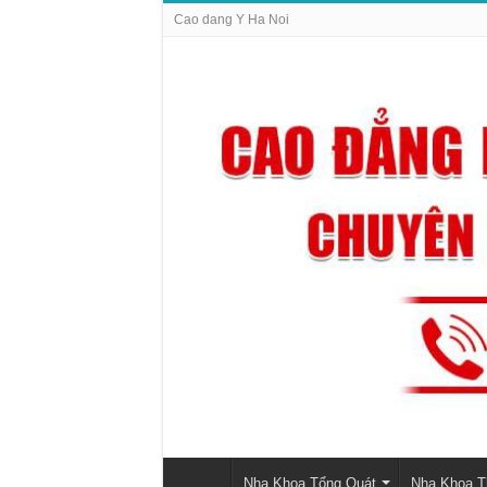
Cao dang Y Ha Noi
Nha Khoa Tổng Quát
Nha Khoa 