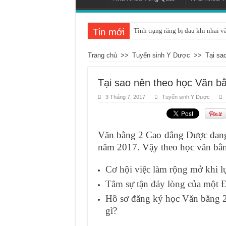
Tin mới
Tình trạng răng bị đau khi nhai v
Trang chủ
>>
Tuyển sinh Y Dược
>>
Tại sa
Tại sao nên theo học Văn 
3 Tháng 7, 2017
Tuyển sinh Y Dược
Văn bằng 2 Cao đẳng Dược đang 
năm 2017. Vậy theo học văn bằn
Cơ hội việc làm rộng mở khi l
Tâm sự tận đáy lòng của một 
Hồ sơ đăng ký học Văn bằng 
gì?