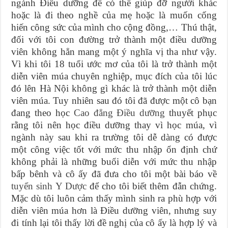
ngành Điều dưỡng để có thể giúp đỡ người khác
hoặc là đi theo nghề của mẹ hoặc là muốn cống
hiến công sức của mình cho cộng đồng,… Thú thật,
đối với tôi con đường trở thành một điều dưỡng
viên không hẳn mang một ý nghĩa vị tha như vậy.
Vì khi tôi 18 tuổi ước mơ của tôi là trở thành một
diễn viên múa chuyên nghiệp, mục đích của tôi lúc
đó lên Hà Nội không gì khác là trở thành một diễn
viên múa. Tuy nhiên sau đó tôi đã được một cô bạn
đang theo học
Cao đẳng Điều dưỡng
thuyết phục
rằng tôi nên học điều dưỡng thay vì học múa, vì
ngành này sau khi ra trường tôi dễ dàng có được
một công việc tốt với mức thu nhập ổn định chứ
không phải là những buổi diễn với mức thu nhập
bấp bênh và cô ấy đã đưa cho tôi một bài báo về
tuyển sinh Y Dược
để cho tôi biết thêm đẫn chứng.
Mặc dù tôi luôn cảm thấy mình sinh ra phù hợp với
diễn viên múa hơn là Điều dưỡng viên, nhưng suy
đi tính lại tôi thấy lời đề nghị của cô ấy là hợp lý và