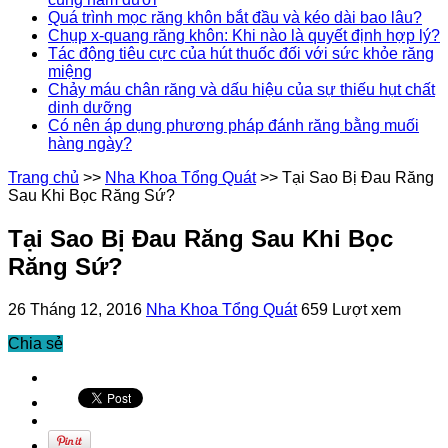
Quá trình mọc răng khôn bắt đầu và kéo dài bao lâu?
Chụp x-quang răng khôn: Khi nào là quyết định hợp lý?
Tác động tiêu cực của hút thuốc đối với sức khỏe răng
miệng
Chảy máu chân răng và dấu hiệu của sự thiếu hụt chất
dinh dưỡng
Có nên áp dụng phương pháp đánh răng bằng muối
hàng ngày?
Trang chủ
>>
Nha Khoa Tổng Quát
>>
Tại Sao Bị Đau Răng
Sau Khi Bọc Răng Sứ?
Tại Sao Bị Đau Răng Sau Khi Bọc
Răng Sứ?
26 Tháng 12, 2016
Nha Khoa Tổng Quát
659 Lượt xem
Chia sẻ