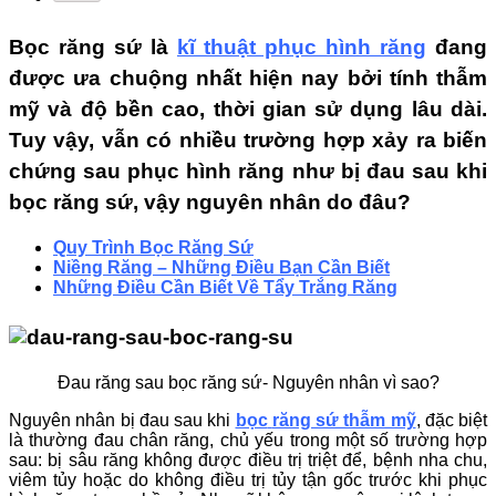
Bọc răng sứ là
kĩ thuật phục hình răng
đang
được ưa chuộng nhất hiện nay bởi tính thẫm
mỹ và độ bền cao, thời gian sử dụng lâu dài.
Tuy vậy, vẫn có nhiều trường hợp xảy ra biến
chứng sau phục hình răng như bị đau sau khi
bọc răng sứ, vậy nguyên nhân do đâu?
Quy Trình Bọc Răng Sứ
Niềng Răng – Những Điều Bạn Cần Biết
Những Điều Cần Biết Về Tẩy Trắng Răng
Đau răng sau bọc răng sứ- Nguyên nhân vì sao?
Nguyên nhân bị đau sau khi
bọc
răng sứ thẫm mỹ
, đặc biệt
là thường đau chân răng, chủ yếu trong một số trường hợp
sau: bị sâu răng không được điều trị triệt để, bệnh nha chu,
viêm tủy hoặc do không điều trị tủy tận gốc trước khi phục