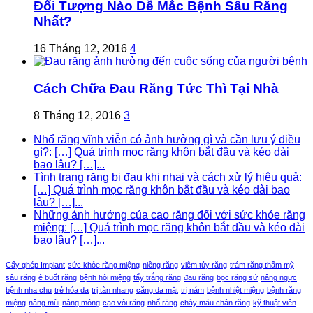
Đối Tượng Nào Dễ Mắc Bệnh Sâu Răng
Nhất?
16 Tháng 12, 2016
4
Cách Chữa Đau Răng Tức Thì Tại Nhà
8 Tháng 12, 2016
3
Nhổ răng vĩnh viễn có ảnh hưởng gì và cần lưu ý điều
gì?: […] Quá trình mọc răng khôn bắt đầu và kéo dài
bao lâu? […]...
Tình trạng răng bị đau khi nhai và cách xử lý hiệu quả:
[…] Quá trình mọc răng khôn bắt đầu và kéo dài bao
lâu? […]...
Những ảnh hưởng của cao răng đối với sức khỏe răng
miệng: […] Quá trình mọc răng khôn bắt đầu và kéo dài
bao lâu? […]...
Cấy ghép Implant
sức khỏe răng miệng
niềng răng
viêm tủy răng
trám răng thẩm mỹ
sâu răng
ê buốt răng
bệnh hôi miệng
tẩy trắng răng
đau răng
bọc răng sứ
nâng ngực
bệnh nha chu
trẻ hóa da
trị tàn nhang
căng da mặt
trị nám
bệnh nhiệt miệng
bệnh răng
miệng
nâng mũi
nâng mông
cạo vôi răng
nhổ răng
chảy máu chân răng
kỹ thuật viên