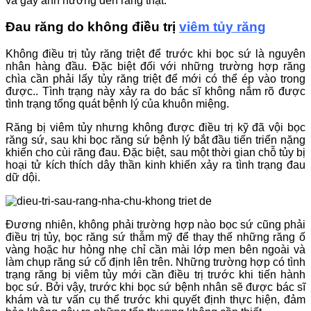
và gây ảnh hưởng đến răng thật.
Đau răng do không điều trị
viêm tủy răng
Không điều trị tủy răng triệt để trước khi bọc sứ là nguyên
nhân hàng đầu. Đặc biệt đối với những trường hợp răng
chìa cần phải lấy tủy răng triệt để mới có thể ép vào trong
được.. Tình trạng này xảy ra do bác sĩ không nắm rõ được
tình trạng tổng quát bệnh lý của khuôn miệng.
Răng bị viêm tủy nhưng không được điều trị kỹ đã vội bọc
răng sứ, sau khi bọc răng sứ bệnh lý bắt đầu tiến triển nặng
khiến cho cùi răng đau. Đặc biệt, sau một thời gian chỗ tủy bị
hoại tử kích thích dây thần kinh khiến xảy ra tình trạng đau
dữ dội.
Đương nhiên, không phải trường hợp nào bọc sứ cũng phải
điều trị tủy, bọc răng sứ thẫm mỹ để thay thế những răng ố
vàng hoặc hư hỏng nhẹ chỉ cần mài lớp men bên ngoài và
làm chụp răng sứ cố định lên trên. Những trường hợp có tình
trạng răng bị viêm tủy mới cần điều trị trước khi tiến hành
bọc sứ. Bởi vậy, trước khi bọc sứ bệnh nhân sẽ được bác sĩ
khám và tư vấn cụ thể trước khi quyết định thực hiện, đảm