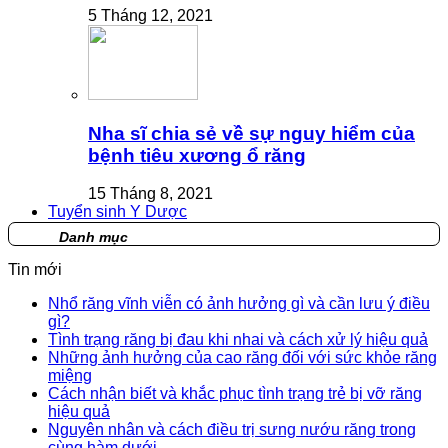
5 Tháng 12, 2021
Nha sĩ chia sẻ về sự nguy hiểm của
bệnh tiêu xương ổ răng
15 Tháng 8, 2021
Tuyển sinh Y Dược
Danh mục
Tin mới
Nhổ răng vĩnh viễn có ảnh hưởng gì và cần lưu ý điều
gì?
Tình trạng răng bị đau khi nhai và cách xử lý hiệu quả
Những ảnh hưởng của cao răng đối với sức khỏe răng
miệng
Cách nhận biết và khắc phục tình trạng trẻ bị vỡ răng
hiệu quả
Nguyên nhân và cách điều trị sưng nướu răng trong
cùng hàm dưới