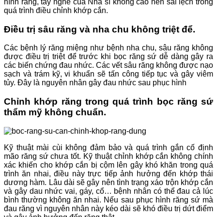
hình răng, tay nghề của Nha sĩ không cao nên sai lệch trong
quá trình điều chỉnh khớp cắn.
Điều trị sâu răng và nha chu không triệt để.
Các bệnh lý răng miệng như bệnh nha chu, sâu răng không
được điều trị triệt để trước khi bọc răng sứ dễ dàng gây ra
các biến chứng đau nhức. Các vết sâu răng không được nạo
sạch và trám kỹ, vi khuẩn sẽ tấn công tiếp tục và gây viêm
tủy. Đây là nguyên nhân gây đau nhức sau phục hình
Chỉnh khớp răng trong quá trình bọc răng sứ
thẩm mỹ không chuẩn.
Kỹ thuật mài cùi không đảm bảo và quá trình gắn cố định
mão răng sứ chưa tốt. Kỹ thuật chỉnh khớp cắn không chính
xác khiến cho khớp cắn bị cộm lên gây khó khăn trong quá
trình ăn nhai, điều này trực tiếp ảnh hưởng đến khớp thái
dương hàm. Lâu dài sẽ gây nên tình trạng xáo trộn khớp cắn
và gây dau nhức vai, gáy, cổ… bệnh nhân có thể đau cả lúc
bình thường không ăn nhai. Nếu sau phục hình răng sứ mà
đau răng vì nguyên nhân này kéo dài sẽ khó điều trị dứt điểm