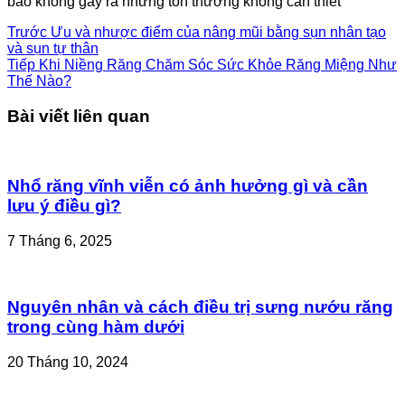
bảo không gây ra những tổn thương không cần thiết
Trước
Ưu và nhược điểm của nâng mũi bằng sụn nhân tạo
và sụn tự thân
Tiếp
Khi Niềng Răng Chăm Sóc Sức Khỏe Răng Miệng Như
Thế Nào?
Bài viết liên quan
Nhổ răng vĩnh viễn có ảnh hưởng gì và cần
lưu ý điều gì?
7 Tháng 6, 2025
Nguyên nhân và cách điều trị sưng nướu răng
trong cùng hàm dưới
20 Tháng 10, 2024