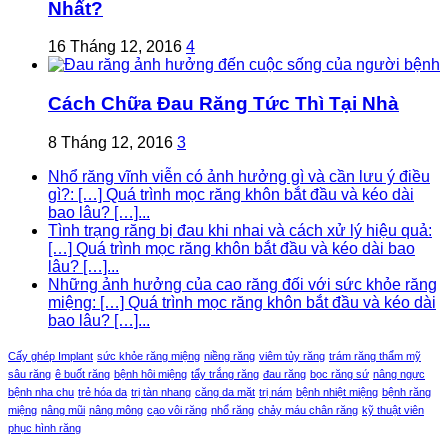
Nhất?
16 Tháng 12, 2016
4
Cách Chữa Đau Răng Tức Thì Tại Nhà
8 Tháng 12, 2016
3
Nhổ răng vĩnh viễn có ảnh hưởng gì và cần lưu ý điều
gì?: […] Quá trình mọc răng khôn bắt đầu và kéo dài
bao lâu? […]...
Tình trạng răng bị đau khi nhai và cách xử lý hiệu quả:
[…] Quá trình mọc răng khôn bắt đầu và kéo dài bao
lâu? […]...
Những ảnh hưởng của cao răng đối với sức khỏe răng
miệng: […] Quá trình mọc răng khôn bắt đầu và kéo dài
bao lâu? […]...
Cấy ghép Implant
sức khỏe răng miệng
niềng răng
viêm tủy răng
trám răng thẩm mỹ
sâu răng
ê buốt răng
bệnh hôi miệng
tẩy trắng răng
đau răng
bọc răng sứ
nâng ngực
bệnh nha chu
trẻ hóa da
trị tàn nhang
căng da mặt
trị nám
bệnh nhiệt miệng
bệnh răng
miệng
nâng mũi
nâng mông
cạo vôi răng
nhổ răng
chảy máu chân răng
kỹ thuật viên
phục hình răng