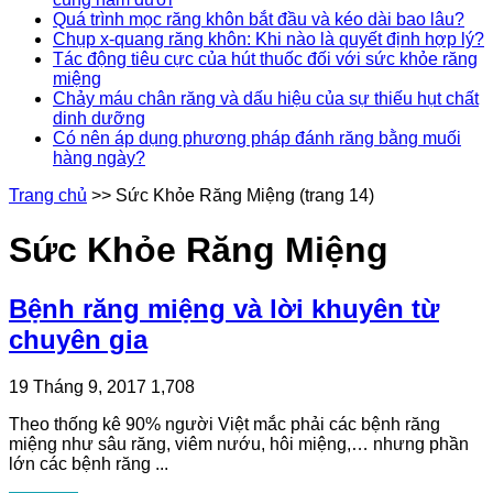
Quá trình mọc răng khôn bắt đầu và kéo dài bao lâu?
Chụp x-quang răng khôn: Khi nào là quyết định hợp lý?
Tác động tiêu cực của hút thuốc đối với sức khỏe răng
miệng
Chảy máu chân răng và dấu hiệu của sự thiếu hụt chất
dinh dưỡng
Có nên áp dụng phương pháp đánh răng bằng muối
hàng ngày?
Trang chủ
>>
Sức Khỏe Răng Miệng
(trang 14)
Sức Khỏe Răng Miệng
Bệnh răng miệng và lời khuyên từ
chuyên gia
19 Tháng 9, 2017
1,708
Theo thống kê 90% người Việt mắc phải các bệnh răng
miệng như sâu răng, viêm nướu, hôi miệng,… nhưng phần
lớn các bệnh răng ...