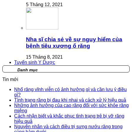
5 Tháng 12, 2021
Nha sĩ chia sẻ về sự nguy hiểm của
bệnh tiêu xương ổ răng
15 Tháng 8, 2021
Tuyển sinh Y Dược
Danh mục
Tin mới
Nhổ răng vĩnh viễn có ảnh hưởng gì và cần lưu ý điều
gì?
Tình trạng răng bị đau khi nhai và cách xử lý hiệu quả
Những ảnh hưởng của cao răng đối với sức khỏe răng
miệng
Cách nhận biết và khắc phục tình trạng trẻ bị vỡ răng
hiệu quả
Nguyên nhân và cách điều trị sưng nướu răng trong
cùng hàm dưới