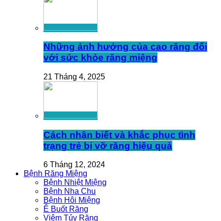
Những ảnh hưởng của cao răng đối
với sức khỏe răng miệng
21 Tháng 4, 2025
Cách nhận biết và khắc phục tình
trạng trẻ bị vỡ răng hiệu quả
6 Tháng 12, 2024
Bệnh Răng Miệng
Bệnh Nhiệt Miệng
Bệnh Nha Chu
Bệnh Hôi Miệng
Ê Buốt Răng
Viêm Tủy Răng