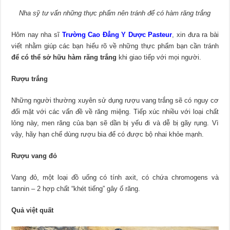
Nha sỹ tư vấn những thực phẩm nên tránh để có hàm răng trắng
Hôm nay nha sĩ
Trường Cao Đẳng Y Dược Pasteur
, xin đưa ra bài
viết nhằm giúp các bạn hiểu rõ về những thực phẩm bạn cần tránh
để có thể sở hữu hàm răng trắng
khi giao tiếp với mọi người.
Rượu trắng
Những người thường xuyên sử dụng rượu vang trắng sẽ có nguy cơ
đối mặt với các vấn đề về răng miệng. Tiếp xúc nhiều với loại chất
lỏng này, men răng của bạn sẽ dần bị yếu đi và dễ bị gãy rụng. Vì
vậy, hãy hạn chế dùng rượu bia để có được bộ nhai khỏe mạnh.
Rượu vang đỏ
Vang đỏ, một loại đồ uống có tính axit, có chứa chromogens và
tannin – 2 hợp chất “khét tiếng” gây ố răng.
Quả việt quất