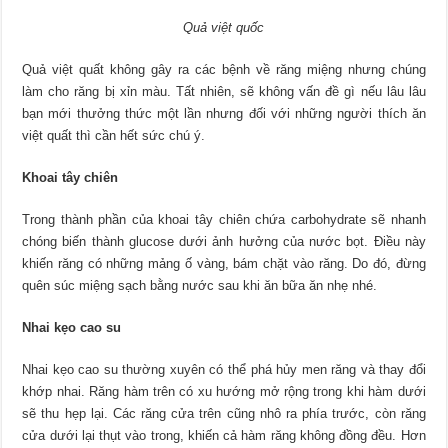
Quả việt quốc
Quả việt quất không gây ra các bệnh về răng miệng nhưng chúng
làm cho răng bị xỉn màu. Tất nhiên, sẽ không vấn đề gì nếu lâu lâu
bạn mới thưởng thức một lần nhưng đối với những người thích ăn
việt quất thì cần hết sức chú ý.
Khoai tây chiên
Trong thành phần của khoai tây chiên chứa carbohydrate sẽ nhanh
chóng biến thành glucose dưới ảnh hưởng của nước bọt. Điều này
khiến răng có những mảng ố vàng, bám chặt vào răng. Do đó, đừng
quên súc miệng sạch bằng nước sau khi ăn bữa ăn nhẹ nhé.
Nhai kẹo cao su
Nhai kẹo cao su thường xuyên có thể phá hủy men răng và thay đổi
khớp nhai. Răng hàm trên có xu hướng mở rộng trong khi hàm dưới
sẽ thu hẹp lại. Các răng cửa trên cũng nhô ra phía trước, còn răng
cửa dưới lại thụt vào trong, khiến cả hàm răng không đồng đều. Hơn