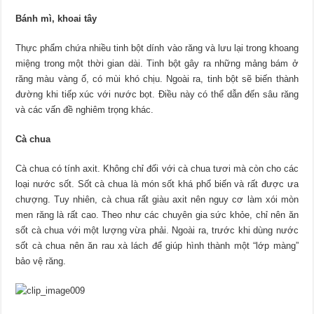
Bánh mì, khoai tây
Thực phẩm chứa nhiều tinh bột dính vào răng và lưu lại trong khoang
miệng trong một thời gian dài. Tinh bột gây ra những mảng bám ở
răng màu vàng ố, có mùi khó chịu. Ngoài ra, tinh bột sẽ biến thành
đường khi tiếp xúc với nước bọt. Điều này có thể dẫn đến sâu răng
và các vấn đề nghiêm trọng khác.
Cà chua
Cà chua có tính axit. Không chỉ đối với cà chua tươi mà còn cho các
loại nước sốt. Sốt cà chua là món sốt khá phổ biến và rất được ưa
chượng. Tuy nhiên, cà chua rất giàu axit nên nguy cơ làm xói mòn
men răng là rất cao. Theo như các chuyên gia sức khỏe, chỉ nên ăn
sốt cà chua với một lượng vừa phải. Ngoài ra, trước khi dùng nước
sốt cà chua nên ăn rau xà lách để giúp hình thành một “lớp màng”
bảo vệ răng.