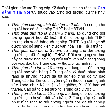
Thời gian đào tạo Trung cấp Kỹ thuật phục hình răng tại
Cao
đẳng Y Hà Nội
tùy thuộc vào từng đối tượng, cụ thể như
sau:
Thời gian chương trình đào tạo là 2 năm:
áp dụng cho
người học đã tốt nghiệp THPT hoặc BTVH.
Thời gian đào tạo là 2 năm 3 tháng:
áp dụng cho đối
tượng người học đã hoàn thiện chương trình THPT
nhưng chưa có bằng tốt nghiệp THPT. Người học sẽ
được học bổ sung kiến thức văn hóa THPT là 3 tháng.
Thời gian đào tạo là 3 năm:
áp dụng cho đối tượng
người học đã tốt nghiệp THCS. Đối tượng người học
này sẽ được học bổ sung kiến thức văn hóa song song
với việc đào tạo Trung cấp kỹ thuật phục hình răng.
Thời gian đào tạo là 10 tháng:
áp dụng cho đối tượng
người học văn bằng 2 Trung cấp kỹ thuật phục hình
răng là những người đã tốt nghiệp trình độ từ bậc
Trung cấp trở lên có chuyên ngành thuộc nhóm ngành
sức khỏe như: Kỹ thuật xét nghiệm, Y sĩ Y học cổ
truyền, Cao đẳng điều dưỡng, Trung cấp Dược….
Thời gian đào tạo là 12 tháng:
áp dụng cho đối tượng
người học chuyển đổi văn bằng 2 Trung cấp kỹ thuật
phục hình răng là đối tượng người học đã tốt nghiệp
trình độ từ bậc Trung cấp trở lên có chuyên ngành