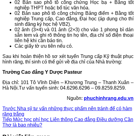
02 Bản sao phô tô công chứng Học bạ + Bằng tốt
nghiệp THPT hoặc bổ túc văn hóa.
02 Bản sao phô tô công chứng Bảng điểm + Bằng tốt
nghiệp Trung cấp, Cao đẳng, Đại học (áp dụng cho thí
sinh đăng ký học hệ VB2).
02 ảnh (3×4) và 01 ảnh (2×3) cho vào 1 phong bì dán
sẵn tem và ghi rõ thông tin họ tên, địa chỉ số điện thoại
liên hệ khi cần báo tin.
Các giấy tờ ưu tiên nếu có.
Sau khi hoàn thiện hồ sơ xét tuyển Trung cấp Kỹ thuật phục
hình răng, thí sinh có thể gửi về địa chỉ của Nhà trường:
Trường Cao đẳng Y Dược Pasteur
Địa chỉ: 101 Tô Vĩnh Diện – Khương Trung – Thanh Xuân –
Hà Nội.Tư vấn tuyển sinh: 04.6296.6296 – 09.8259.8259.
Nguồn:
phuchinhrang.edu.vn
Trước
Nha sỹ tư vấn những thực phẩm nên tránh để có hàm
răng trắng
Tiếp
Mức học phí học Liên thông Cao đẳng Điều dưỡng Cần
Thơ là bao nhiêu?