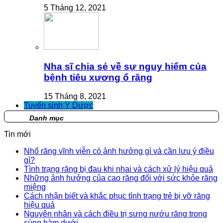
5 Tháng 12, 2021
Nha sĩ chia sẻ về sự nguy hiểm của
bệnh tiêu xương ổ răng
15 Tháng 8, 2021
Tuyển sinh Y Dược
Danh mục
Tin mới
Nhổ răng vĩnh viễn có ảnh hưởng gì và cần lưu ý điều
gì?
Tình trạng răng bị đau khi nhai và cách xử lý hiệu quả
Những ảnh hưởng của cao răng đối với sức khỏe răng
miệng
Cách nhận biết và khắc phục tình trạng trẻ bị vỡ răng
hiệu quả
Nguyên nhân và cách điều trị sưng nướu răng trong
cùng hàm dưới