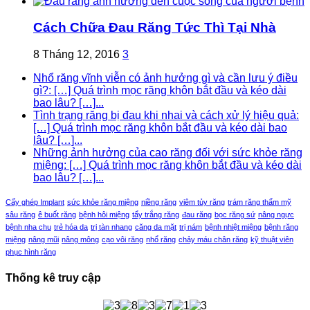
Cách Chữa Đau Răng Tức Thì Tại Nhà
8 Tháng 12, 2016
3
Nhổ răng vĩnh viễn có ảnh hưởng gì và cần lưu ý điều
gì?: […] Quá trình mọc răng khôn bắt đầu và kéo dài
bao lâu? […]...
Tình trạng răng bị đau khi nhai và cách xử lý hiệu quả:
[…] Quá trình mọc răng khôn bắt đầu và kéo dài bao
lâu? […]...
Những ảnh hưởng của cao răng đối với sức khỏe răng
miệng: […] Quá trình mọc răng khôn bắt đầu và kéo dài
bao lâu? […]...
Cấy ghép Implant
sức khỏe răng miệng
niềng răng
viêm tủy răng
trám răng thẩm mỹ
sâu răng
ê buốt răng
bệnh hôi miệng
tẩy trắng răng
đau răng
bọc răng sứ
nâng ngực
bệnh nha chu
trẻ hóa da
trị tàn nhang
căng da mặt
trị nám
bệnh nhiệt miệng
bệnh răng
miệng
nâng mũi
nâng mông
cạo vôi răng
nhổ răng
chảy máu chân răng
kỹ thuật viên
phục hình răng
Thống kê truy cập