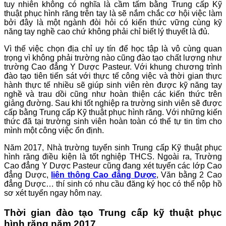
tuy nhiên không có nghĩa là cầm tấm bằng Trung cấp Kỹ
thuật phục hình răng trên tay là sẽ nắm chắc cơ hội việc làm
bởi đây là một ngành đòi hỏi có kiến thức vững cùng kỹ
năng tay nghề cao chứ không phải chỉ biết lý thuyết là đủ.
Vì thế việc chọn địa chỉ uy tín để học tập là vô cùng quan
trọng vì không phải trường nào cũng đào tạo chất lượng như
trường Cao đẳng Y Dược Pasteur. Với khung chương trình
đào tạo tiên tiến sát với thực tế công việc và thời gian thực
hành thực tế nhiều sẽ giúp sinh viên rèn được kỹ năng tay
nghề và trau dồi cũng như hoàn thiện các kiến thức trên
giảng đường. Sau khi tốt nghiệp ra trường sinh viên sẽ được
cấp bằng Trung cấp Kỹ thuật phục hình răng. Với những kiến
thức đã tại trường sinh viên hoàn toàn có thể tự tin tìm cho
mình một công việc ổn định.
Năm 2017, Nhà trường tuyển sinh Trung cấp Kỹ thuật phục
hình răng điều kiện là tốt nghiệp THCS. Ngoài ra, Trường
Cao đẳng Y Dược Pasteur cũng đang xét tuyển các lớp Cao
đẳng Dược,
liên thông Cao đẳng Dược
, Văn bằng 2 Cao
đẳng Dược… thí sinh có nhu cầu đăng ký học có thể nộp hồ
sơ xét tuyển ngay hôm nay.
Thời gian đào tạo Trung cấp kỹ thuật phục
hình răng năm 2017