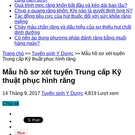
Quá trình mọc răng khôn bắt đầu và kéo dài bao lâu?
Chụp x-quang răng khôn: Khi nào là quyết định hợp lý?
Tác động tiêu cực của hút thuốc đối với sức khỏe răng
miệng
Chảy máu chân răng và dấu hiệu của sự thiếu hụt chất
dinh dưỡng
Có nên áp dụng phương pháp đánh răng bằng muối
hàng ngày?
Trang chủ
>>
Tuyển sinh Y Dược
>>
Mẫu hồ sơ xét tuyển
Trung cấp Kỹ thuật phục hình răng
Mẫu hồ sơ xét tuyển Trung cấp Kỹ
thuật phục hình răng
14 Tháng 9, 2017
Tuyển sinh Y Dược
4,819 Lượt xem
Chia sẻ