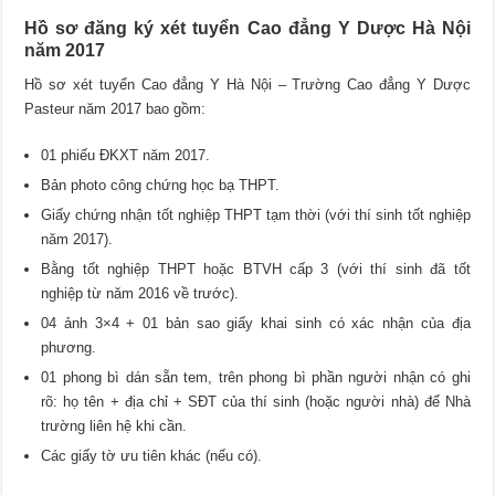
Hồ sơ đăng ký xét tuyển Cao đẳng Y Dược Hà Nội
năm 2017
Hồ sơ xét tuyển Cao đẳng Y Hà Nội – Trường Cao đẳng Y Dược
Pasteur năm 2017 bao gồm:
01 phiếu ĐKXT năm 2017.
Bản photo công chứng học bạ THPT.
Giấy chứng nhận tốt nghiệp THPT tạm thời (với thí sinh tốt nghiệp
năm 2017).
Bằng tốt nghiệp THPT hoặc BTVH cấp 3 (với thí sinh đã tốt
nghiệp từ năm 2016 về trước).
04 ảnh 3×4 + 01 bản sao giấy khai sinh có xác nhận của địa
phương.
01 phong bì dán sẵn tem, trên phong bì phần người nhận có ghi
rõ: họ tên + địa chỉ + SĐT của thí sinh (hoặc người nhà) để Nhà
trường liên hệ khi cần.
Các giấy tờ ưu tiên khác (nếu có).