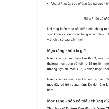
Nha sĩ khuyến cáo những tác hại nguy hi
Răng khôn và nhữ
Khi răng khôn mọc sẽ khiến cho chúng ta
sức khỏe và sinh hoạt hàng ngày. Để xử l
viết chia sẻ sau đây nhé!
Mọc răng khôn là gì?
Răng khôn là răng hàm lớn thứ 3, mọc cu
thường mọc trong độ tuổi từ 18 trở lên, mỗ
trường hợp chỉ mọc 1, 2, 3 chiếc hoặc khô
Răng khôn sẽ mọc sau khi xương hàm đã h
mọc đầy đủ trên cung hàm. Do đó, răng k
hàm.
Mọc răng khôn có triệu chứng gì
Theo
Nha sĩ Trường
Cao đẳng Y Dược 