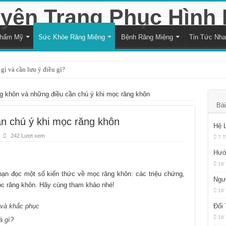
Thẩm Mỹ
Sức Khỏe Răng Miệng
Bệnh Răng Miệng
Tin Tức Nh
gì và cần lưu ý điều gì?
à cách xử lý hiệu quả
g khôn và những điều cần chú ý khi mọc răng khôn
i với sức khỏe răng miệng
Bài
trạng trẻ bị vỡ răng hiệu quả
n chú ý khi mọc răng khôn
Hệ 
ng nướu răng trong cùng hàm dưới
242 Lượt xem
7 T
và kéo dài bao lâu?
Hướ
16 
 là quyết định hợp lý?
bạn đọc một số kiến thức về mọc răng khôn: các triệu chứng,
Ngư
đối với sức khỏe răng miệng
mọc răng khôn. Hãy cùng tham khảo nhé!
16 
ủa sự thiếu hụt chất dinh dưỡng
 và khắc phục
Đối
h răng bằng muối hàng ngày?
16 
à gì?