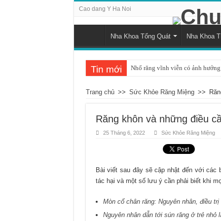
Cao dang Y Ha Noi
Nha Khoa Tổng Quát
Nha Khoa 
Tin mới
Nhổ răng vĩnh viễn có ảnh hưởng 
Tình trạng răng bị đau khi nhai v
Trang chủ
>>
Sức Khỏe Răng Miệng
>>
Răn
Những ảnh hưởng của cao răng đố
Cách nhận biết và khắc phục tình 
Răng khôn và những điều cầ
Nguyên nhân và cách điều trị sư
25 Tháng 6, 2022
Sức Khỏe Răng Miệng
Quá trình mọc răng khôn bắt đầu 
Chụp x-quang răng khôn: Khi nào
Bài viết sau đây sẽ cập nhật đến với các 
Tác động tiêu cực của hút thuốc 
tác hại và một số lưu ý cần phải biết khi 
Chảy máu chân răng và dấu hiệu c
Mòn cổ chân răng: Nguyên nhân, điều trị
Có nên áp dụng phương pháp đán
Nguyên nhân dẫn tới sún răng ở trẻ nhỏ l