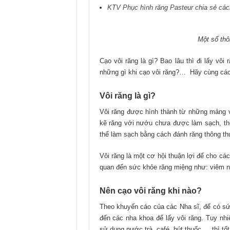
KTV Phục hình răng Pasteur chia sẻ cách
Một số thô
Cạo vôi răng là gì? Bao lâu thì đi lấy vô
những gì khi cạo vôi răng?… Hãy cùng cá
Vôi răng là gì?
Vôi răng được hình thành từ những mảng 
kẽ răng với nướu chưa được làm sạch, the
thể làm sạch bằng cách đánh răng thông th
Vôi răng là một cơ hội thuận lợi để cho các 
quan đến sức khỏe răng miệng như: viêm 
Nên cạo vôi răng khi nào?
Theo khuyến cáo của các Nha sĩ, để có sức
đến các nha khoa để lấy vôi răng. Tuy nhi
sử dụng nước trà, café, hút thuốc,… thì tốt 