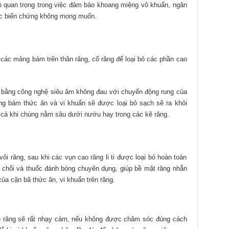
ò quan trọng trong việc đảm bảo khoang miệng vô khuẩn, ngăn
các biến chứng không mong muốn.
 các mảng bám trên thân răng, cổ răng để loại bỏ các phần cao
ng bằng công nghệ siêu âm không đau với chuyển động rung của
g bám thức ăn và vi khuẩn sẽ được loại bỏ sạch sẽ ra khỏi
cả khi chúng nằm sâu dưới nướu hay trong các kẽ răng.
ôi răng, sau khi các vụn cao răng li ti được loại bỏ hoàn toàn
 chổi và thuốc đánh bóng chuyên dụng, giúp bề mặt răng nhẵn
ủa cặn bã thức ăn, vi khuẩn trên răng.
o răng sẽ rất nhạy cảm, nếu không được chăm sóc đúng cách