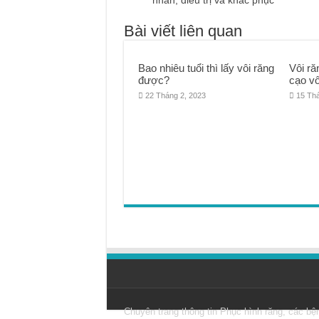
nhân, điều trị và khắc phục
Bài viết liên quan
Bao nhiêu tuổi thì lấy vôi răng
Vôi ră
được?
cạo vô
22 Tháng 2, 2023
15 Th
Chuyên trang thông tin
Phục hình răng
, các bệ