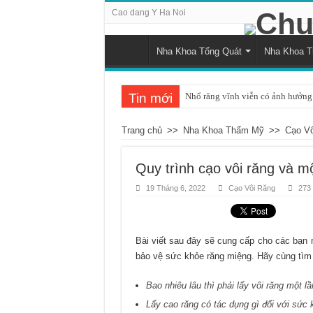
Cao dang Y Ha Noi
Nha Khoa Tổng Quát
Nha Khoa 
Tin mới
Nhổ răng vĩnh viễn có ảnh hưởng 
Tình trạng răng bị đau khi nhai v
Trang chủ
>>
Nha Khoa Thẩm Mỹ
>>
Cạo Vô
Những ảnh hưởng của cao răng đố
Cách nhận biết và khắc phục tình 
Quy trình cạo vôi răng và mộ
Nguyên nhân và cách điều trị sư
19 Tháng 6, 2022
Cạo Vôi Răng
273
Quá trình mọc răng khôn bắt đầu 
Chụp x-quang răng khôn: Khi nào
Bài viết sau đây sẽ cung cấp cho các bạn m
Tác động tiêu cực của hút thuốc 
bảo vệ sức khỏe răng miệng. Hãy cùng tìm 
Chảy máu chân răng và dấu hiệu c
Bao nhiêu lâu thì phải lấy vôi răng một l
Có nên áp dụng phương pháp đán
Lấy cao răng có tác dụng gì đối với sức