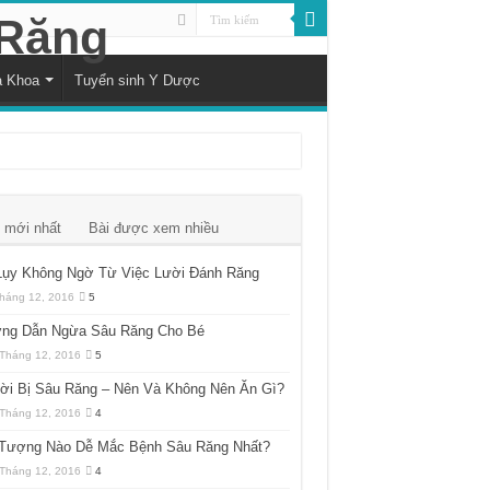
a Khoa
Tuyển sinh Y Dược
 mới nhất
Bài được xem nhiều
Lụy Không Ngờ Từ Việc Lười Đánh Răng
háng 12, 2016
5
ng Dẫn Ngừa Sâu Răng Cho Bé
Tháng 12, 2016
5
ời Bị Sâu Răng – Nên Và Không Nên Ăn Gì?
Tháng 12, 2016
4
 Tượng Nào Dễ Mắc Bệnh Sâu Răng Nhất?
Tháng 12, 2016
4