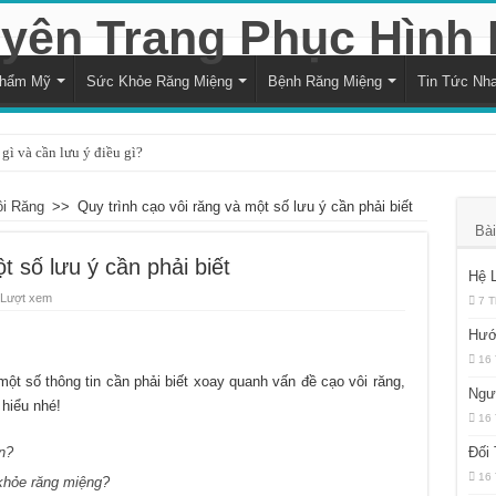
Thẩm Mỹ
Sức Khỏe Răng Miệng
Bệnh Răng Miệng
Tin Tức Nh
gì và cần lưu ý điều gì?
à cách xử lý hiệu quả
i Răng
>>
Quy trình cạo vôi răng và một số lưu ý cần phải biết
i với sức khỏe răng miệng
Bài
trạng trẻ bị vỡ răng hiệu quả
t số lưu ý cần phải biết
Hệ 
ng nướu răng trong cùng hàm dưới
 Lượt xem
7 T
và kéo dài bao lâu?
Hướ
16 
 là quyết định hợp lý?
ột số thông tin cần phải biết xoay quanh vấn đề cạo vôi răng,
Ngư
đối với sức khỏe răng miệng
hiểu nhé!
16 
ủa sự thiếu hụt chất dinh dưỡng
ần?
Đối
h răng bằng muối hàng ngày?
16 
 khỏe răng miệng?