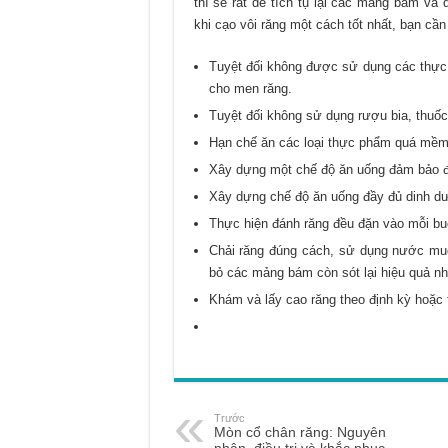
thì sẽ rất dễ tích tụ lại các mảng bám và
khi cạo vôi răng một cách tốt nhất, bạn cần
Tuyệt đối không được sử dụng các thực 
cho men răng.
Tuyệt đối không sử dụng rượu bia, thuố
Hạn chế ăn các loại thực phẩm quá mềm 
Xây dựng một chế độ ăn uống đảm bảo đầ
Xây dựng chế độ ăn uống đầy đủ dinh dưỡ
Thực hiện đánh răng đều đặn vào mỗi buổ
Chải răng đúng cách, sử dụng nước muối
bỏ các mảng bám còn sót lại hiệu quả nh
Khám và lấy cao răng theo định kỳ hoặc t
Trước
Mòn cổ chân răng: Nguyên