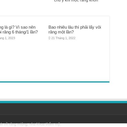
chú ý khi mọc răng khôn
ng là gì? Vì sao nên
Bao nhiêu lâu thì phải lấy vôi
i răng 6 tháng/1 lần?
răng một lần?
áng 1, 2023
21 Tháng 1, 2022
nh về răng miệng, nha khoa thẩm mỹ.