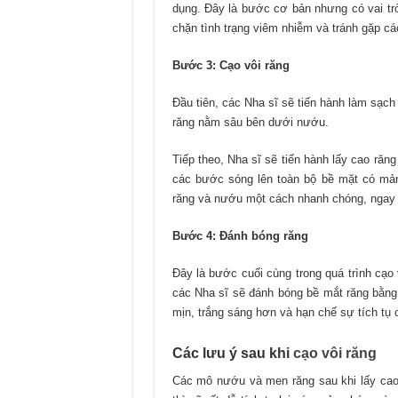
dụng. Đây là bước cơ bản nhưng có vai tr
chặn tình trạng viêm nhiễm và tránh gặp 
Bước 3: Cạo vôi răng
Đầu tiên, các Nha sĩ sẽ tiến hành làm sạch
răng nằm sâu bên dưới nướu.
Tiếp theo, Nha sĩ sẽ tiến hành lấy cao ră
các bước sóng lên toàn bộ bề mặt có mản
răng và nướu một cách nhanh chóng, ngay 
Bước 4: Đánh bóng răng
Đây là bước cuối cùng trong quá trình cạo v
các Nha sĩ sẽ đánh bóng bề mắt răng bằng
mịn, trắng sáng hơn và hạn chế sự tích tụ c
Các lưu ý sau khi
cạo vôi răng
Các mô nướu và men răng sau khi lấy ca