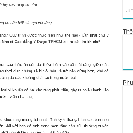
 lấy cao răng tại nhà
8 T
ng tin cần biết về cạo vôi răng
Thố
i răng? Quy trình được thực hiện như thế nào? Cần phải chú ý
c
Nha sĩ
Cao đẳng Y Dược TPHCM
đi tìm câu trả lời nhé!
vụn của thức ăn còn dư thừa, bám vào bề mặt răng, giữa các
o thời gian chúng sẽ bị vôi hóa và trở nên cứng hơn, khó có
ường do các khoáng chất có trong nước bọt.
Phụ
loại vi khuẩn có hại cho răng phát triển, gây ra nhiều bệnh liên
nướu, viên nha chu,…
 khỏe răng miệng tốt nhất, định kỳ 6 tháng/1 lần các bạn nên
ên, đối với bạn có tình trạng men răng sần sùi, thường xuyên
nhất nên đi lấy cao răng 3 – 4 tháng/lần.