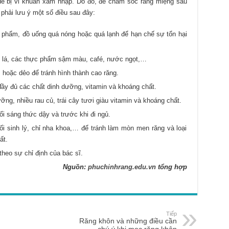
 dễ bị vi khuẩn xâm nhập. Do đó, để chăm sóc răng miệng sau
 phải lưu ý một số điều sau đây:
phẩm, đồ uống quá nóng hoặc quá lạnh để hạn chế sự tổn hại
c lá, các thực phẩm sậm màu, café, nước ngọt,…
hoặc dẻo để tránh hình thành cao răng.
y đủ các chất dinh dưỡng, vitamin và khoáng chất.
ng, nhiều rau củ, trái cây tươi giàu vitamin và khoáng chất.
i sáng thức dậy và trước khi đi ngủ.
 sinh lý, chỉ nha khoa,… để tránh làm mòn men răng và loại
ất.
heo sự chỉ định của bác sĩ.
Nguồn:
phuchinhrang.edu.vn
tổng hợp
Tiếp
Răng khôn và những điều cần