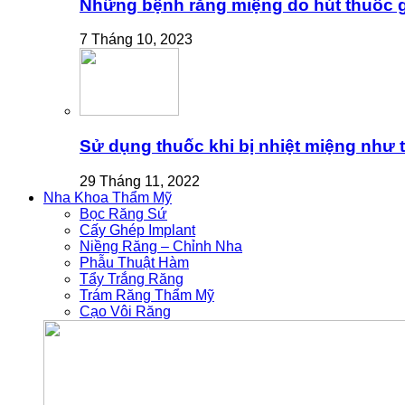
Những bệnh răng miệng do hút thuốc gâ
7 Tháng 10, 2023
Sử dụng thuốc khi bị nhiệt miệng như 
29 Tháng 11, 2022
Nha Khoa Thẩm Mỹ
Bọc Răng Sứ
Cấy Ghép Implant
Niềng Răng – Chỉnh Nha
Phẫu Thuật Hàm
Tẩy Trắng Răng
Trám Răng Thẩm Mỹ
Cạo Vôi Răng