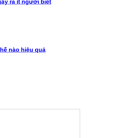
y ra ít người biết
thế nào hiệu quả