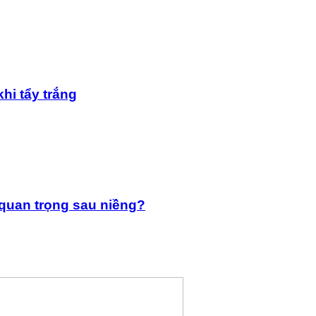
hi tẩy trắng
 quan trọng sau niềng?