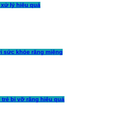
 xử lý hiệu quả
i sức khỏe răng miệng
 trẻ bị vỡ răng hiệu quả