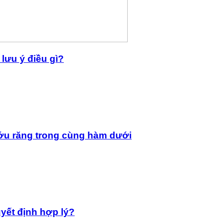
lưu ý điều gì?
ớu răng trong cùng hàm dưới
yết định hợp lý?