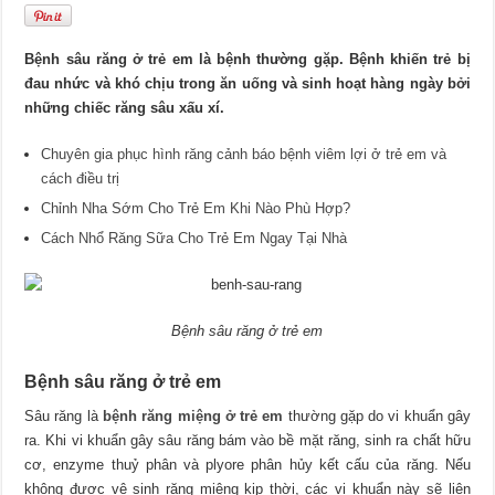
Bệnh sâu răng ở trẻ em là bệnh thường gặp. Bệnh khiến trẻ bị
đau nhức và khó chịu trong ăn uống và sinh hoạt hàng ngày bởi
những chiếc răng sâu xấu xí.
Chuyên gia phục hình răng cảnh báo bệnh viêm lợi ở trẻ em và
cách điều trị
Chỉnh Nha Sớm Cho Trẻ Em Khi Nào Phù Hợp?
Cách Nhổ Răng Sữa Cho Trẻ Em Ngay Tại Nhà
Bệnh sâu răng ở trẻ em
Bệnh sâu răng ở trẻ em
Sâu răng là
bệnh răng miệng ở trẻ em
thường gặp do vi khuẩn gây
ra. Khi vi khuẩn gây sâu răng bám vào bề mặt răng, sinh ra chất hữu
cơ, enzyme thuỷ phân và plyore phân hủy kết cấu của răng. Nếu
không được vệ sinh răng miệng kịp thời, các vi khuẩn này sẽ liên