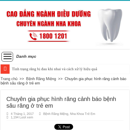
Danh mục
Tình trạng răng bị đau khi nhai và cách xử lý hiệu quả
Trang chủ
>>
Bệnh Răng Miệng
>>
Chuyên gia phục hình răng cảnh báo
bệnh sâu răng ở trẻ em
Chuyên gia phục hình răng cảnh báo bệnh
sâu răng ở trẻ em
4 Tháng 1, 2017
Bệnh Răng Miệng
,
Nha Khoa Trẻ Em
1,194 Lượt xem