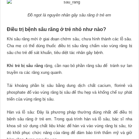
Đồ ngọt là nguyên nhân gây sâu răng ở trẻ em
Điều trị bệnh sâu răng ở trẻ nhỏ như nào?
Khi sâu răng mới ở giai đoạn chớm sâu, chưa hình thành các lỗ sâu.
Cha mẹ có thể dùng thuốc điều trị sâu răng chấm vào vùng răng bị
sâu cho trẻ để sát khuẩn, tiêu diệt tác nhân gây bệnh.
Khi trẻ bị sâu răng
rặng, cần nạo bỏ phần răng sâu để tránh sự lan
truyền ra các răng xung quanh.
Tái khoáng phần bị sâu bằng dung dịch chất cacium, florinê và
phosphate đổ vào vùng răng bị sâu để thu hẹp và khống chế sự phát
triển của vùng răng bị sâu.
Hàn vá lỗ sâu: Đây là phương pháp thường dùng nhất để điều trị
bệnh sâu răng ở trẻ em. Trong quá trình hàn vá lỗ sâu, bác sĩ nha
khoa sẽ sử dụng chất liệu khác để hàn vá vào vùng răng bị sâu, từ
đó khôi phục chức năng của răng để đảm bảo tính thẩm mỹ và giữ