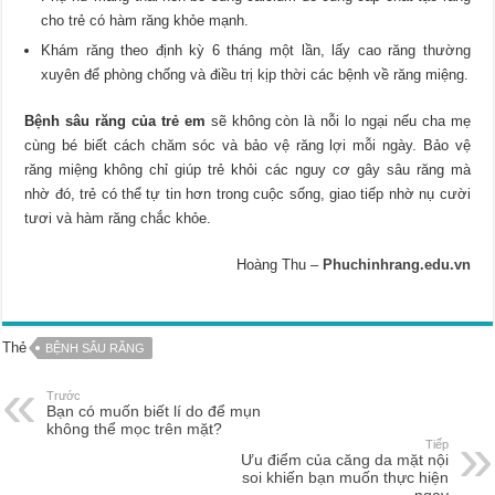
cho trẻ có hàm răng khỏe mạnh.
Khám răng theo định kỳ 6 tháng một lần, lấy cao răng thường
xuyên để phòng chống và điều trị kịp thời các bệnh về răng miệng.
Bệnh sâu răng của trẻ em
sẽ không còn là nỗi lo ngại nếu cha mẹ
cùng bé biết cách chăm sóc và bảo vệ răng lợi mỗi ngày. Bảo vệ
răng miệng không chỉ giúp trẻ khỏi các nguy cơ gây sâu răng mà
nhờ đó, trẻ có thể tự tin hơn trong cuộc sống, giao tiếp nhờ nụ cười
tươi và hàm răng chắc khỏe.
Hoàng Thu –
Phuchinhrang.edu.vn
Thẻ
BỆNH SÂU RĂNG
Trước
Bạn có muốn biết lí do để mụn
không thể mọc trên mặt?
Tiếp
Ưu điểm của căng da mặt nội
soi khiến bạn muốn thực hiện
ngay