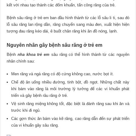
kết với nhau tạo thành các đốm khuẩn, tấn công răng của trẻ.
Bệnh sâu răng ở trẻ em ban đầu hình thành từ các lỗ sâu li ti, sau đó
lỗ sâu răng lan rộng dần, răng chuyển sang màu đen, xuất hiện hiện
tượng đau răng kéo dài, ê buốt chân răng khi ăn đồ nóng, lạnh.
Nguyên nhân gây bệnh sâu răng ở trẻ em
Bệnh
nha khoa trẻ em
sâu răng có thể hình thành từ các nguyên
nhân chính sau:
Men răng và ngà răng có độ cứng không cao, nước bọt ít.
Chế độ ăn uống nhiều đường, tinh bột, đồ ngọt. Những chất này
khi bám vào răng là môi trường lý tưởng để các vi khuẩn phát
triển và gây bệnh râu răng ở trẻ.
Vệ sinh răng miệng không tốt, đặc biệt là đánh răng sau khi ăn và
trước khi đi ngủ.
Các gợn thức ăn bám vào kẽ răng, cao răng dẫn đến sự phát triển
của vi khuẩn gây sâu răng.