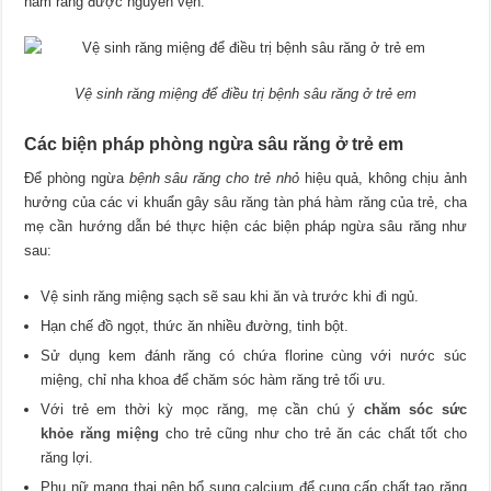
hàm răng được nguyên vẹn.
Vệ sinh răng miệng để điều trị bệnh sâu răng ở trẻ em
Các biện pháp phòng ngừa sâu răng ở trẻ em
Để phòng ngừa
bệnh sâu răng cho trẻ nhỏ
hiệu quả, không chịu ảnh
hưởng của các vi khuẩn gây sâu răng tàn phá hàm răng của trẻ, cha
mẹ cần hướng dẫn bé thực hiện các biện pháp ngừa sâu răng như
sau:
Vệ sinh răng miệng sạch sẽ sau khi ăn và trước khi đi ngủ.
Hạn chế đồ ngọt, thức ăn nhiều đường, tinh bột.
Sử dụng kem đánh răng có chứa florine cùng với nước súc
miệng, chỉ nha khoa để chăm sóc hàm răng trẻ tối ưu.
Với trẻ em thời kỳ mọc răng, mẹ cần chú ý
chăm sóc sức
khỏe răng miệng
cho trẻ cũng như cho trẻ ăn các chất tốt cho
răng lợi.
Phụ nữ mang thai nên bổ sung calcium để cung cấp chất tạo răng