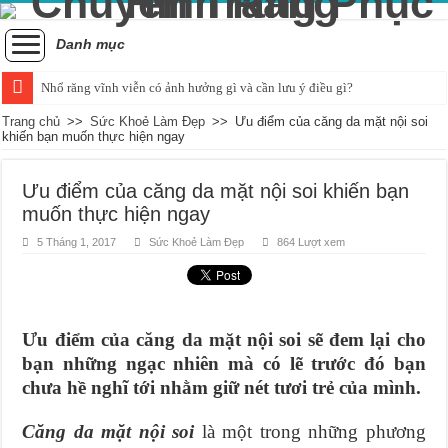
Danh mục
Nhổ răng vĩnh viễn có ảnh hưởng gì và cần lưu ý điều gì?
Tình trạng răng bị đau khi nhai và cách xử lý hiệu quả
Trang chủ
>>
Sức Khoẻ Làm Đẹp
>>
Ưu điểm của căng da mặt nội soi
khiến bạn muốn thực hiện ngay
Những ảnh hưởng của cao răng đối với sức khỏe răng miệng
Cách nhận biết và khắc phục tình trạng trẻ bị vỡ răng hiệu quả
Ưu điểm của căng da mặt nội soi khiến bạn
muốn thực hiện ngay
Nguyên nhân và cách điều trị sưng nướu răng trong cùng hàm dưới
5 Tháng 1, 2017
Sức Khoẻ Làm Đẹp
864 Lượt xem
Quá trình mọc răng khôn bắt đầu và kéo dài bao lâu?
Chụp x-quang răng khôn: Khi nào là quyết định hợp lý?
Tác động tiêu cực của hút thuốc đối với sức khỏe răng miệng
Ưu điểm của căng da mặt nội soi sẽ đem lại cho
Chảy máu chân răng và dấu hiệu của sự thiếu hụt chất dinh dưỡng
bạn những ngạc nhiên mà có lẽ trước đó bạn
Có nên áp dụng phương pháp đánh răng bằng muối hàng ngày?
chưa hề nghĩ tới nhằm giữ nét tươi trẻ của mình.
Căng da mặt nội soi
là một trong những phương