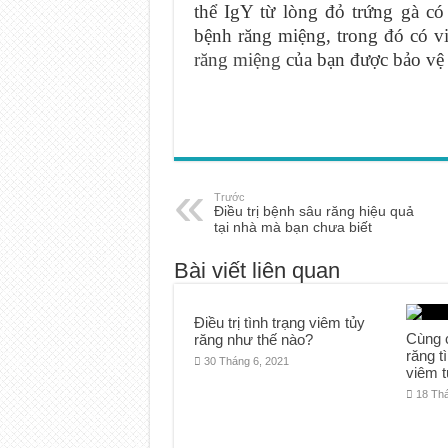
thể IgY từ lòng đỏ trứng gà có 
bệnh răng miệng, trong đó có v
răng miệng
của bạn được bảo vệ
Trước
Điều trị bệnh sâu răng hiệu quả
tại nhà mà bạn chưa biết
Bài viết liên quan
Điều trị tình trạng viêm tủy
Cùng 
răng như thế nào?
răng t
30 Tháng 6, 2021
viêm t
18 Th