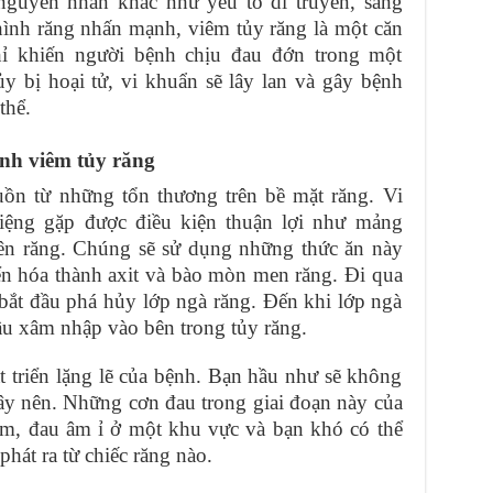
nguyên nhân khác như yếu tố di truyền, sang
ình răng nhấn mạnh, viêm tủy răng là một căn
ỉ khiến người bệnh chịu đau đớn trong một
ủy bị hoại tử, vi khuẩn sẽ lây lan và gây bệnh
thể.
ệnh viêm tủy răng
ồn từ những tổn thương trên bề mặt răng. Vi
iệng gặp được điều kiện thuận lợi như mảng
trên răng. Chúng sẽ sử dụng những thức ăn này
n hóa thành axit và bào mòn men răng. Đi qua
bắt đầu phá hủy lớp ngà răng. Đến khi lớp ngà
đầu xâm nhập vào bên trong tủy răng.
t triển lặng lẽ của bệnh. Bạn hầu như sẽ không
ây nên. Những cơn đau trong giai đoạn này của
êm, đau âm ỉ ở một khu vực và bạn khó có thể
hát ra từ chiếc răng nào.