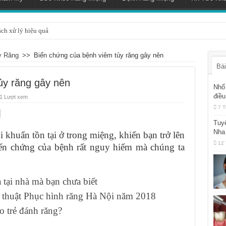
ách xử lý hiệu quả
y Răng
>>
Biến chứng của bệnh viêm tủy răng gây nên
Bài
ủy răng gây nên
Nhổ 
điều
1 Lượt xem
7 T
Tuy
Nha
i khuẩn tồn tại ở trong miệng, khiến bạn trở lên
12 
ến chứng của bệnh rất nguy hiểm mà chúng ta
 tại nhà mà bạn chưa biết
 thuật Phục hình răng Hà Nội năm 2018
o trẻ đánh răng?