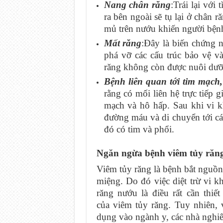
Nang chân răng
:Trái lại với 
ra bên ngoài sẽ tụ lại ở chân r
mủ trên nướu khiến người bện
Mất răng
:Đây là biến chứng 
phá vỡ các cấu trúc bảo vệ v
răng không còn được nuôi dưỡn
Bệnh liên quan tới tim mạch
rằng có mối liên hệ trực tiếp 
mạch và hô hấp. Sau khi vi 
đường máu và di chuyển tới cá
đó có tim và phổi.
Ngăn ngừa bệnh viêm tủy răn
Viêm tủy răng là bệnh bắt nguồn
miệng. Do đó việc diệt trừ vi
răng nướu là điều rất cần thi
của viêm tủy răng. Tuy nhiên, 
dụng vào ngành y, các nhà nghiê