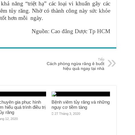
khả năng “triệt hạ” các loại vi khuẩn gây các
iêm tủy răng. Nhờ có thành công này
sức khỏe
 tốt hơn mỗi ngày.
Nguồn:
Cao đẳng Dược Tp HCM
Tiếp
Cách phòng ngừa răng ê buốt
hiệu quả ngay tại nhà
chuyên gia phục hình
Bệnh viêm tủy răng và những
ìm hiểu quá trình điều trị
nguy cơ tiềm tàng
ủy răng
27 Tháng 3, 2020
áng 12, 2020