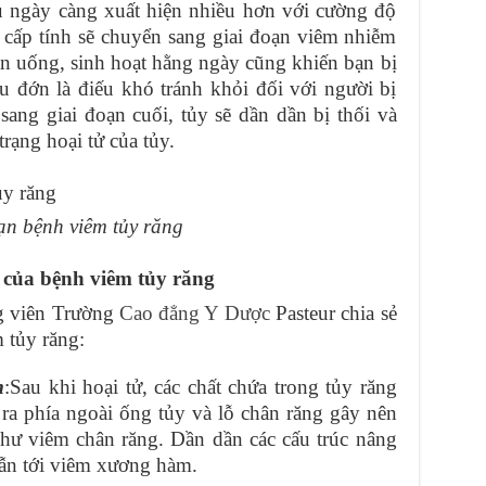
au ngày càng xuất hiện nhiều hơn với cường độ
 cấp tính sẽ chuyển sang giai đoạn viêm nhiễm
ăn uống, sinh hoạt hằng ngày cũng khiến bạn bị
u đớn là điếu khó tránh khỏi đối với người bị
ang giai đoạn cuối, tủy sẽ dần dần bị thối và
 trạng hoại tử của tủy.
ạn bệnh viêm tủy răng
 của bệnh viêm tủy răng
g viên Trường
Cao đẳng Y Dược
Pasteur chia sẻ
 tủy răng:
m
:Sau khi hoại tử, các chất chứa trong tủy răng
ra phía ngoài ống tủy và lỗ chân răng gây nên
ư viêm chân răng. Dần dần các cấu trúc nâng
dẫn tới viêm xương hàm.