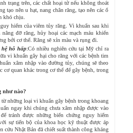
tình trạng trên, các chất hoại tử nếu không thoát
ăng tạo nên u hạt, nang chân răng, tạo nên các ổ
h khó chịu.
nguy hiểm của viêm tủy răng. Vi khuẩn sau khi
à nâng đỡ răng, hủy hoại các mạch máu khiến
g bởi cơ thể. Răng sẽ xỉn màu và rụng đi.
, hệ hô hấp
:Có nhiều nghiên cứu tại Mỹ chỉ ra
giữa vi khuẩn gây hại cho răng với các bệnh tim
khuẩn xâm nhập vào đường tủy, chúng sẽ theo
c cơ quan khác trong cơ thể để gây bệnh, trong
g như nào?
 từ những loại vi khuẩn gây bệnh trong khoang
 khuẩn ngay khi chúng chưa xâm nhập được vào
ết để tránh được những biến chứng nguy hiểm
với sự tiến bộ của khoa học kỹ thuật được áp
n cứu Nhật Bản đã chiết suất thành công kháng