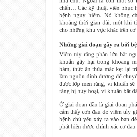
nha chu. Ngoài ra còn một số 
chấn… Các kỹ thuật viên phục h
bệnh nguy hiểm. Nó không ch
khoảng thời gian dài, một khi t
cho những khu vực khác trên cơ 
Những giai đoạn gây ra bởi b
Viêm tủy răng
phần lớn bắt ngu
khuẩn gây hại trong khoang m
bám, thức ăn thừa mắc kẹt lại 
làm nguồn dinh dưỡng để chuyể
được lớp men răng, vi khuẩn sẽ 
răng bị hủy hoại, vi khuẩn bắt 
Ở giai đoạn đầu là giai đoạn phá
cảm thấy cơn đau do viêm tủy g
bệnh chủ yếu xảy ra vào ban đ
phát hiện được chính xác cơ đau p