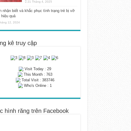
21 Tháng 4, 2025
 nhận biết và khắc phục tình trạng trẻ bị vỡ
 hiệu quả
háng 12, 2024
ng kê truy cập
Visit Today : 29
This Month : 763
Total Visit : 383746
Who's Online : 1
c hình răng trên Facebook