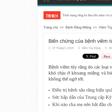
Tình trạng răng bị đau khi nhai và c
Tin mới
Trang chủ
>>
Bệnh Răng Miệng
>>
Viêm Tủ
Biến chứng của bệnh viêm t
27 Tháng 5, 2018
Viêm Tủy Răng
40
Bệnh viêm tủy răng do các loại v
khó chịu ở khoang miệng và bi
không thể ngờ tới.
Điều trị bệnh sâu răng hiệu quả
Sức hấp dẫn của Trung cấp Kỹ
Khi nào cha mẹ nên bắt đầu ch