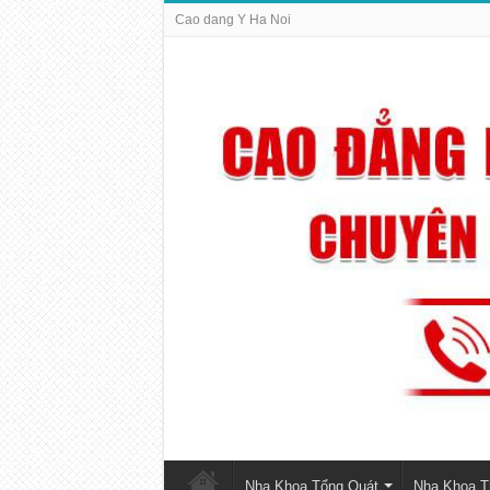
Cao dang Y Ha Noi
Nha Khoa Tổng Quát
Nha Khoa 