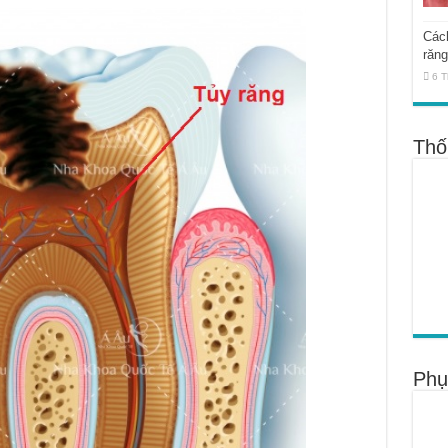
Cách
răng
6 T
Thố
Phụ