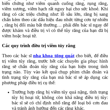
biến chứng như viêm quanh cuống răng, rụng răng,
viêm xương, viêm hạch rất nguy hại cho sức khoẻ. Khi
răng có các triệu chứng như: lỗ sâu lớn, răng bị sang
chấn kèm theo các dấu hiệu đau nhức từng cơn tự nhiên
, răng bị đổi màu bất thường… phải đến bác sĩ ngay để
được khám và điều trị vì có thể tủy răng của bạn đã bị
viêm hoặc hoại tử.
Các quy trình điều trị viêm tủy răng
Theo các bác sĩ
nha khoa tổng quát
cho biết, để điều
trị viêm tủy răng, trước hết các chuyên gia phục hình
răng sẽ chẩn đoán tủy răng của bạn hiện trong tình
trạng nào. Tùy vào kết quả chụp phim chẩn đoán và
tình trạng tủy răng của bạn mà bác sĩ sẽ áp dụng các
phương pháp điều trị cụ thể:
Trường hợp răng bị viêm tủy quá nặng, tình trạng
tủy bị hoại tử, không còn khả năng điều trị tủy:
bác sĩ sẽ có chỉ định nhổ răng để loại bỏ cơn đau
và tránh ảnh hưởng đến các răng khác.