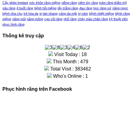
Cấy ghép Implant
sức khỏe răng miệng
niềng răng
viêm tủy răng
trám răng thẩm mỹ
sâu răng
ê buốt răng
bệnh hôi miệng
tẩy trắng răng
đau răng
bọc răng sứ
nâng ngực
bệnh nha chu
trẻ hóa da
trị tàn nhang
căng da mặt
trị nám
bệnh nhiệt miệng
bệnh răng
miệng
nâng mũi
nâng mông
cạo vôi răng
nhổ răng
chảy máu chân răng
kỹ thuật viên
phục hình răng
Thống kê truy cập
Visit Today : 18
This Month : 479
Total Visit : 383462
Who's Online : 1
Phục hình răng trên Facebook