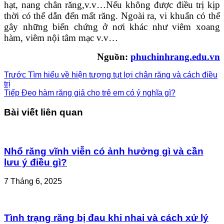
hạt, nang chân răng,v.v…Nếu không được điều trị kịp
thời có thể dẫn đến mất răng. Ngoài ra, vi khuẩn có thể
gây những biến chứng ở nơi khác như viêm xoang
hàm, viêm nội tâm mạc v.v…
Nguồn:
phuchinhrang.edu.vn
Trước
Tìm hiểu về hiện tượng tụt lợi chân răng và cách điều
trị
Tiếp
Đeo hàm răng giả cho trẻ em có ý nghĩa gì?
Bài viết liên quan
Nhổ răng vĩnh viễn có ảnh hưởng gì và cần
lưu ý điều gì?
7 Tháng 6, 2025
Tình trạng răng bị đau khi nhai và cách xử lý