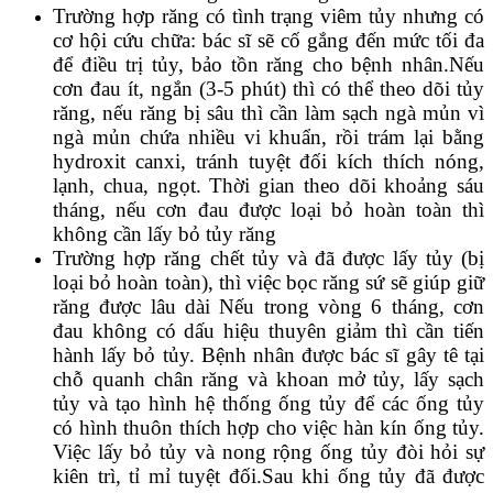
Trường hợp răng có tình trạng viêm tủy nhưng có
cơ hội cứu chữa: bác sĩ sẽ cố gắng đến mức tối đa
để điều trị tủy, bảo tồn răng cho bệnh nhân.Nếu
cơn đau ít, ngắn (3-5 phút) thì có thể theo dõi tủy
răng, nếu răng bị sâu thì cần làm sạch ngà mủn vì
ngà mủn chứa nhiều vi khuẩn, rồi trám lại bằng
hydroxit canxi, tránh tuyệt đối kích thích nóng,
lạnh, chua, ngọt. Thời gian theo dõi khoảng sáu
tháng, nếu cơn đau được loại bỏ hoàn toàn thì
không cần lấy bỏ tủy răng
Trường hợp răng chết tủy và đã được lấy tủy (bị
loại bỏ hoàn toàn), thì việc bọc răng sứ sẽ giúp giữ
răng được lâu dài Nếu trong vòng 6 tháng, cơn
đau không có dấu hiệu thuyên giảm thì cần tiến
hành lấy bỏ tủy. Bệnh nhân được bác sĩ gây tê tại
chỗ quanh chân răng và khoan mở tủy, lấy sạch
tủy và tạo hình hệ thống ống tủy để các ống tủy
có hình thuôn thích hợp cho việc hàn kín ống tủy.
Việc lấy bỏ tủy và nong rộng ống tủy đòi hỏi sự
kiên trì, tỉ mỉ tuyệt đối.Sau khi ống tủy đã được