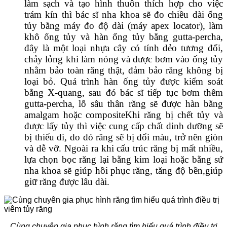
làm sạch và tạo hình thuôn thích hợp cho việc
trám kín thì bác sĩ nha khoa sẽ đo chiều dài ống
tủy bằng máy đo độ dài (máy apex locator), làm
khô ống tủy và hàn ống tủy bằng gutta-percha,
đây là một loại nhựa cây có tính dẻo tương đối,
chảy lỏng khi làm nóng và được bơm vào ống tủy
nhằm bảo toàn răng thật, đảm bảo răng không bị
loại bỏ. Quá trình hàn ống tủy được kiểm soát
bằng X-quang, sau đó bác sĩ tiếp tục bơm thêm
gutta-percha, lỗ sâu thân răng sẽ được hàn bằng
amalgam hoặc compositeKhi răng bị chết tủy và
được lấy tủy thì việc cung cấp chất dinh dưỡng sẽ
bị thiếu đi, do đó răng sẽ bị đổi màu, trở nên giòn
và dễ vỡ. Ngoài ra khi cấu trúc răng bị mất nhiều,
lựa chọn bọc răng lại bằng kim loại hoặc bằng sứ
nha khoa sẽ giúp hồi phục răng, tăng độ bền,giúp
giữ răng được lâu dài.
Cùng chuyên gia phục hình răng tìm hiểu quá trình điều trị