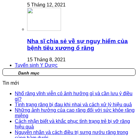
5 Tháng 12, 2021
Nha sĩ chia sẻ về sự nguy hiểm của
bệnh tiêu xương ổ răng
15 Tháng 8, 2021
Tuyển sinh Y Dược
Danh mục
Tin mới
Nhổ răng vĩnh viễn có ảnh hưởng gì và cần lưu ý điều
gì?
Tình trạng răng bị đau khi nhai và cách xử lý hiệu quả
Những ảnh hưởng của cao răng đối với sức khỏe răng
miệng
Cách nhận biết và khắc phục tình trạng trẻ bị vỡ răng
hiệu quả
Nguyên nhân và cách điều trị sưng nướu răng trong
cùng hàm dưới