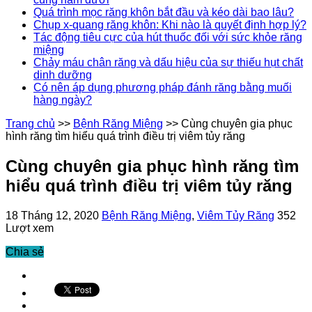
Quá trình mọc răng khôn bắt đầu và kéo dài bao lâu?
Chụp x-quang răng khôn: Khi nào là quyết định hợp lý?
Tác động tiêu cực của hút thuốc đối với sức khỏe răng
miệng
Chảy máu chân răng và dấu hiệu của sự thiếu hụt chất
dinh dưỡng
Có nên áp dụng phương pháp đánh răng bằng muối
hàng ngày?
Trang chủ
>>
Bệnh Răng Miệng
>>
Cùng chuyên gia phục
hình răng tìm hiểu quá trình điều trị viêm tủy răng
Cùng chuyên gia phục hình răng tìm
hiểu quá trình điều trị viêm tủy răng
18 Tháng 12, 2020
Bệnh Răng Miệng
,
Viêm Tủy Răng
352
Lượt xem
Chia sẻ