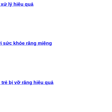
 xử lý hiệu quả
i sức khỏe răng miệng
 trẻ bị vỡ răng hiệu quả