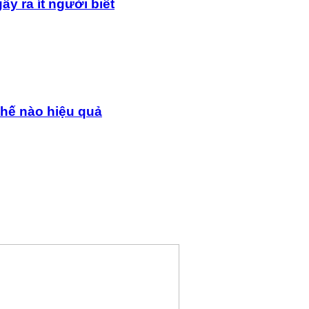
y ra ít người biết
thế nào hiệu quả