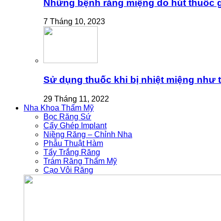
Những bệnh răng miệng do hút thuốc gâ
7 Tháng 10, 2023
Sử dụng thuốc khi bị nhiệt miệng như 
29 Tháng 11, 2022
Nha Khoa Thẩm Mỹ
Bọc Răng Sứ
Cấy Ghép Implant
Niềng Răng – Chỉnh Nha
Phẫu Thuật Hàm
Tẩy Trắng Răng
Trám Răng Thẩm Mỹ
Cạo Vôi Răng