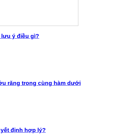
lưu ý điều gì?
ớu răng trong cùng hàm dưới
yết định hợp lý?