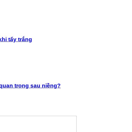
hi tẩy trắng
 quan trọng sau niềng?