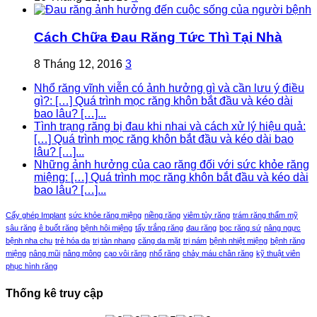
Cách Chữa Đau Răng Tức Thì Tại Nhà
8 Tháng 12, 2016
3
Nhổ răng vĩnh viễn có ảnh hưởng gì và cần lưu ý điều
gì?: […] Quá trình mọc răng khôn bắt đầu và kéo dài
bao lâu? […]...
Tình trạng răng bị đau khi nhai và cách xử lý hiệu quả:
[…] Quá trình mọc răng khôn bắt đầu và kéo dài bao
lâu? […]...
Những ảnh hưởng của cao răng đối với sức khỏe răng
miệng: […] Quá trình mọc răng khôn bắt đầu và kéo dài
bao lâu? […]...
Cấy ghép Implant
sức khỏe răng miệng
niềng răng
viêm tủy răng
trám răng thẩm mỹ
sâu răng
ê buốt răng
bệnh hôi miệng
tẩy trắng răng
đau răng
bọc răng sứ
nâng ngực
bệnh nha chu
trẻ hóa da
trị tàn nhang
căng da mặt
trị nám
bệnh nhiệt miệng
bệnh răng
miệng
nâng mũi
nâng mông
cạo vôi răng
nhổ răng
chảy máu chân răng
kỹ thuật viên
phục hình răng
Thống kê truy cập