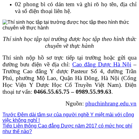
02 phong bì có dán tem và ghi rõ họ tên, địa chỉ
và số điện thoại liên hệ.
Thí sinh học tập tại trường được học tập theo hình thức
chuyên về thực hành
Thí sinh nộp hồ sơ trực tiếp tại trường hoặc gửi qua
đường bưu điện về địa chỉ:
Cao đẳng Dược Hà Nội
–
Trường Cao đẳng Y dược Pasteur Số 4, đường Trần
Phú, phường Mộ Lao, Quận Hà Đông, Hà Nội (Cổng
Học Viện Y Dược Học Cổ Truyền Việt Nam). Điện
thoại tư vấn:
0466.55.65.75 – 0989.55.99.63
.
Nguồn:
phuchinhrang.edu.vn
Trước
Đêm dài tâm sự của người nghề Y miệt mài với công
việc không nghỉ !
Tiếp
Liên thông Cao đẳng Dược năm 2017 có mức học phí
như thế nào?