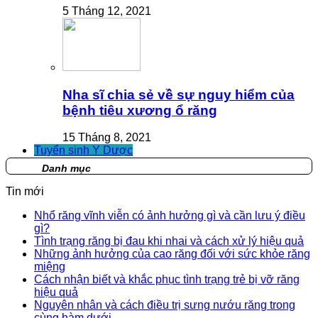
5 Tháng 12, 2021
Nha sĩ chia sẻ về sự nguy hiểm của
bệnh tiêu xương ổ răng
15 Tháng 8, 2021
Tuyển sinh Y Dược
Danh mục
Tin mới
Nhổ răng vĩnh viễn có ảnh hưởng gì và cần lưu ý điều
gì?
Tình trạng răng bị đau khi nhai và cách xử lý hiệu quả
Những ảnh hưởng của cao răng đối với sức khỏe răng
miệng
Cách nhận biết và khắc phục tình trạng trẻ bị vỡ răng
hiệu quả
Nguyên nhân và cách điều trị sưng nướu răng trong
cùng hàm dưới