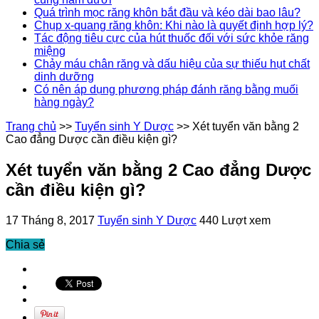
Quá trình mọc răng khôn bắt đầu và kéo dài bao lâu?
Chụp x-quang răng khôn: Khi nào là quyết định hợp lý?
Tác động tiêu cực của hút thuốc đối với sức khỏe răng
miệng
Chảy máu chân răng và dấu hiệu của sự thiếu hụt chất
dinh dưỡng
Có nên áp dụng phương pháp đánh răng bằng muối
hàng ngày?
Trang chủ
>>
Tuyển sinh Y Dược
>>
Xét tuyển văn bằng 2
Cao đẳng Dược cần điều kiện gì?
Xét tuyển văn bằng 2 Cao đẳng Dược
cần điều kiện gì?
17 Tháng 8, 2017
Tuyển sinh Y Dược
440 Lượt xem
Chia sẻ