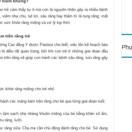
y hiểm không?
 trẻ cảm thấy tự ti mà còn là nguyên nhân gây ra nhiều bệnh
viêm nha chu, tụt lợi, sâu răng hay thậm trí là rụng răng, mất
 sức khỏe răng miệng và xử lý kịp thời.
 trên răng trẻ
ờng Cao đẳng Y dược Pasteur cho biết, việc lên kế hoạch bảo
Phụ
là điều rất quan trọng, bởi khi con trẻ ở những giai đoạn đầu
n trên răng sẽ giúp con tránh các bệnh sâu răng, sún răng gây
c khỏe răng miệng cho trẻ nhỏ
hành các mảng bám trên răng cho bé qua từng giai đoạn tuổi:
ên làm sạch nhẹ nhàng khuôn miệng của bé bằng khăn xô ẩm,
ớu răng, lưỡi.
 mọc răng sữa. Cha mẹ cần chủ động đánh răng cho bé. Sử dụng