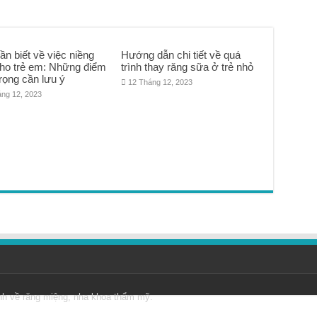
ần biết về việc niềng
Hướng dẫn chi tiết về quá
cho trẻ em: Những điểm
trình thay răng sữa ở trẻ nhỏ
rọng cần lưu ý
12 Tháng 12, 2023
áng 12, 2023
nh về răng miệng, nha khoa thẩm mỹ.