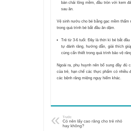
bàn chải lông mềm, đầu tròn với kem đá
sau ăn.
Vệ sinh nướu cho bé bằng gạc mềm thấm 
trong quá trình bé bắt đầu ăn dặm.
Trẻ từ 3-6 tuổi: Đây là thời kì bé bắt đ
tự đánh răng, hướng dẫn, giải thích gi
cùng cẩn thiết trong quá trình bảo vệ răn
Ngoài ra, phụ huynh nên bổ sung đầy đủ c
của trẻ, hạn chế các thực phẩm có nhiều
các bệnh răng miệng nguy hiểm khác.
Trước
Có nên lấy cao răng cho trẻ nhỏ
hay không?