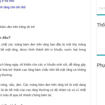
g ở trẻ nhỏ
h răng cho trẻ nhỏ
8 T
Thố
bám đen trên trăng do trẻ
do đâu?
c chất các mảng bám đen trên răng ban đầu là một lớp màng
bề mặt răng, được hình thành bởi vi khuẩn, nước bọt trong
Phụ
ch hàng ngày sẽ khiến cho các vi khuẩn sinh sôi, dễ dàng gây
vôi hóa trở thành cao răng bám chắc trên bề mặt răng và không
g thường.
vàng, nâu, đen. Các mảng bám đen trên răng trẻ là một dạng
 là do bề mặt của cao răng thường có độ nhám và xù xì nhất
 có màu đi qua sẽ nhanh chóng bám lại.