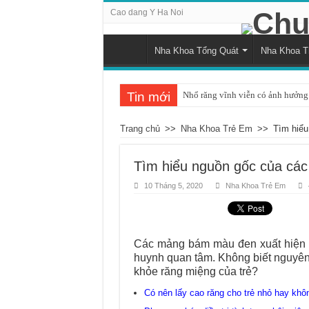
Cao dang Y Ha Noi
Nha Khoa Tổng Quát
Nha Khoa 
Tin mới
Nhổ răng vĩnh viễn có ảnh hưởng 
Tình trạng răng bị đau khi nhai v
Trang chủ
>>
Nha Khoa Trẻ Em
>>
Tìm hiểu
Những ảnh hưởng của cao răng đố
Cách nhận biết và khắc phục tình 
Tìm hiểu nguồn gốc của các
Nguyên nhân và cách điều trị sư
10 Tháng 5, 2020
Nha Khoa Trẻ Em
Quá trình mọc răng khôn bắt đầu 
Chụp x-quang răng khôn: Khi nào
Các mảng bám màu đen xuất hiện tr
Tác động tiêu cực của hút thuốc 
huynh quan tâm. Không biết nguyên
khỏe răng miệng của trẻ?
Chảy máu chân răng và dấu hiệu c
Có nên lấy cao răng cho trẻ nhỏ hay khô
Có nên áp dụng phương pháp đán