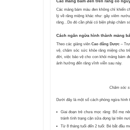
Các mảng bám đen trên răng có ngu
Các mảng bám màu đen không chỉ khiến cho
lý về răng miệng khác như: gây viêm nướu, 
răng…Do đó cần phải có biện pháp chăm sóc
Cách ngăn ngừa hình thành mảng bám
Theo các giảng viên
Cao đẳng Dược
– Trư
vệ, chăm sóc sức khỏe răng miệng cho trẻ 
đời, việc bảo vệ cho con khỏi mảng bám đe
ảnh hưởng đến răng vĩnh viễn sau này.
Chăm sóc sứ
Dưới đây là một số cách phòng ngừa hình t
Giai đoạn trẻ chưa mọc răng: Bố mẹ n
tránh tình trạng cặn sữa đọng lại trên nư
Từ 8 tháng tuổi đến 2 tuổi: Bé bắt đầu