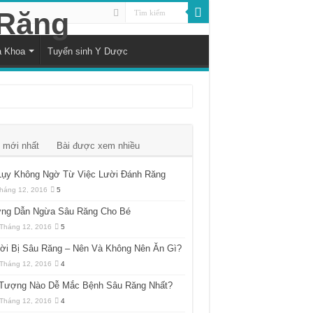
a Khoa
Tuyển sinh Y Dược
 mới nhất
Bài được xem nhiều
Lụy Không Ngờ Từ Việc Lười Đánh Răng
háng 12, 2016
5
ng Dẫn Ngừa Sâu Răng Cho Bé
Tháng 12, 2016
5
ời Bị Sâu Răng – Nên Và Không Nên Ăn Gì?
Tháng 12, 2016
4
 Tượng Nào Dễ Mắc Bệnh Sâu Răng Nhất?
Tháng 12, 2016
4