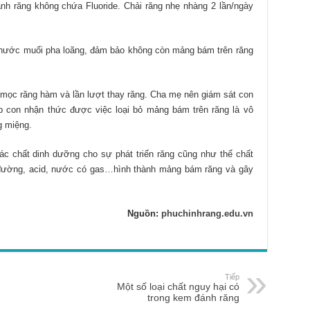
nh răng không chứa Fluoride. Chải răng nhẹ nhàng 2 lần/ngày
nước muối pha loãng, đảm bảo không còn mảng bám trên răng
ầu mọc răng hàm và lần lượt thay răng. Cha mẹ nên giám sát con
úp con nhận thức được việc loại bỏ mảng bám trên răng là vô
g miệng.
ác chất dinh dưỡng cho sự phát triển răng cũng như thể chất
 đường, acid, nước có gas…hình thành mảng bám răng và gây
Nguồn:
phuchinhrang.edu.vn
Tiếp
Một số loại chất nguy hại có
trong kem đánh răng