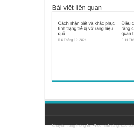
Bài viết liên quan
Cách nhận biết và khắc phục
Điều c
tình trạng trẻ bị vỡ răng hiệu
răng 
quả
quan t
6 Tháng 12, 2024
14 Th
Chuyên trang thông tin
Phục hình răng
, các bệ