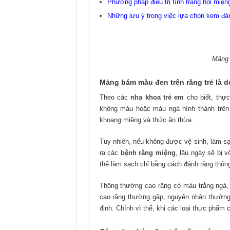
Phương pháp điều trị tình trạng hôi miện
Những lưu ý trong việc lựa chọn kem đán
Mảng 
Mảng bám màu đen trên răng trẻ là 
Theo các
nha khoa trẻ em
cho biết, thự
không màu hoặc màu ngà hình thành trên 
khoang miệng và thức ăn thừa.
Tuy nhiên, nếu không được vệ sinh, làm sạ
ra các
bệnh răng miệng
, lâu ngày sẽ bị 
thể làm sạch chỉ bằng cách đánh răng thôn
Thông thường cao răng có màu trắng ngà, 
cao răng thường gặp, nguyên nhân thường
định. Chính vì thế, khi các loại thực phẩm