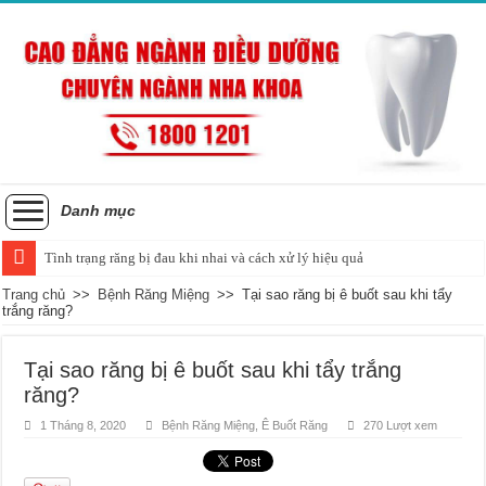
Danh mục
Tình trạng răng bị đau khi nhai và cách xử lý hiệu quả
Trang chủ
>>
Bệnh Răng Miệng
>>
Tại sao răng bị ê buốt sau khi tẩy
trắng răng?
Tại sao răng bị ê buốt sau khi tẩy trắng
răng?
1 Tháng 8, 2020
Bệnh Răng Miệng
,
Ê Buốt Răng
270 Lượt xem