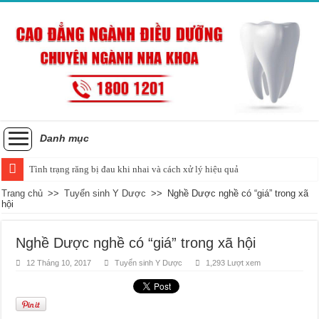
Danh mục
Tình trạng răng bị đau khi nhai và cách xử lý hiệu quả
Trang chủ
>>
Tuyển sinh Y Dược
>>
Nghề Dược nghề có “giá” trong xã
hội
Nghề Dược nghề có “giá” trong xã hội
12 Tháng 10, 2017
Tuyển sinh Y Dược
1,293 Lượt xem