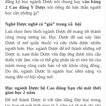
đăng ký học ngành Dược nói chung hay
văn bằng
2 Cao đẳng Y Dược
nói riêng thì bản thân người
học cần những gì?
Nghề Dược nghề có “giá” trong xã hội
Lựa chọn theo đuổi ngành Dược để mang tới thành
công trong tương lai. Học Dược để sau này làm
Dược sĩ mở quầy thuốc và cứu chữa được nhiều
người hơn. Học ngành Dược để trở thành những nữ
Dược sĩ, nam thần Dược vừa đáp ứng được nhu cầu
thiếu việc làm vừa có thể góp phần tài trí nhỏ bé của
mình trong công cuộc bảo vệ sức khỏe cộng đồng.
Do đó, ngành Dược là ngành học tiềm năng và
mang đến cơ hội rộng mở.
Học ngành Dược hệ Cao đẳng bạn chỉ mất thời
gian học 2 năm
Để trở thành Dược sĩ với tấm bằng Đại học trong
tay bạn sẽ mất thời gian là 5 năm và sẽ mất chi phí