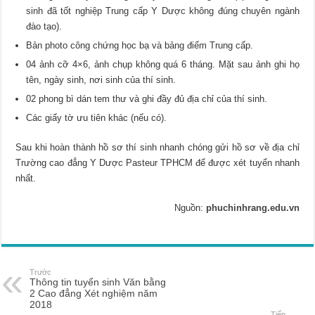
sinh đã tốt nghiệp Trung cấp Y Dược không đúng chuyên ngành
đào tạo).
Bản photo công chứng học bạ và bảng điểm Trung cấp.
04 ảnh cỡ 4×6, ảnh chụp không quá 6 tháng. Mặt sau ảnh ghi họ
tên, ngày sinh, nơi sinh của thí sinh.
02 phong bì dán tem thư và ghi đầy đủ địa chỉ của thí sinh.
Các giấy tờ ưu tiên khác (nếu có).
Sau khi hoàn thành hồ sơ thí sinh nhanh chóng gửi hồ sơ về địa chỉ
Trường cao đẳng Y Dược Pasteur TPHCM để được xét tuyển nhanh
nhất.
Nguồn:
phuchinhrang.edu.vn
Trước
Thông tin tuyển sinh Văn bằng
2 Cao đẳng Xét nghiệm năm
2018
Tiếp