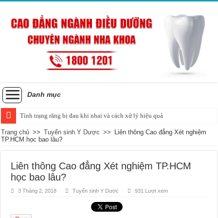
Danh mục
Tình trạng răng bị đau khi nhai và cách xử lý hiệu quả
Trang chủ
>>
Tuyển sinh Y Dược
>>
Liên thông Cao đẳng Xét nghiệm
TP.HCM học bao lâu?
Liên thông Cao đẳng Xét nghiệm TP.HCM
học bao lâu?
3 Tháng 2, 2018
Tuyển sinh Y Dược
931 Lượt xem