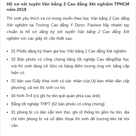
Hồ sơ xét tuyển Văn bằng 2 Cao đẳng Xét nghiệm TPHCM
năm 2018
Thí sinh yêu thích và có mong muốn theo học
Văn bằng 2 Cao đẳng
Xét nghiệm
tại Trường Cao đẳng Y Dược Pasteur hãy nhanh tay
chuẩn bị
hồ sơ đăng ký xét tuyển Văn bằng 2 Cao đẳng Xét
nghiệm
với các giấy tờ cần thiết sau:
01 Phiếu đăng ký tham gia học Văn bằng 2 Cao đẳng Xét nghiệm.
02 Bản photo có công chứng bằng tốt nghiệp Cao đẳng/Đại học
mà thí sinh đang sở hữu và bảng điểm tương ứng với bằng cấp
hiện có.
02 bản sao Giấy khai sinh có xác nhận của Uỷ ban nhân dân cấp
phường, xã nơi thí sinh cư trú
04 hình 3×4 (có ghi họ tên quê quán phía sau ảnh).
Bằng tốt nghiệp THPT (02 bản photo có công chứng)
01 phong bì có dán sẵn tem thư, ghi rõ thông tin gồm họ tên, địa
chỉ trên phong bì và số điện thoại thí sinh để trường liên hệ khi
cần.