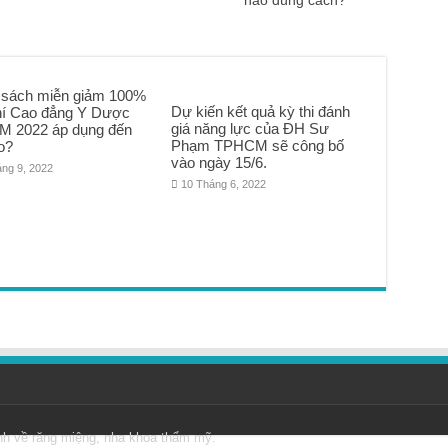
nào đúng cách?
 sách miễn giảm 100%
Dự kiến kết quả kỳ thi đánh
hí Cao đẳng Y Dược
giá năng lực của ĐH Sư
 2022 áp dụng đến
Phạm TPHCM sẽ công bố
o?
vào ngày 15/6.
áng 9, 2022
10 Tháng 6, 2022
nh về răng miệng, nha khoa thẩm mỹ.