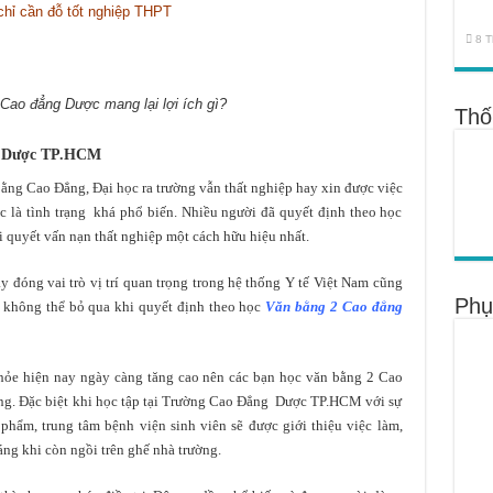
chỉ cần đỗ tốt nghiệp THPT
8 T
Cao đẳng Dược mang lại lợi ích gì?
Thố
g Dược TP.HCM
bằng Cao Đẳng, Đại học ra trường vẫn thất nghiệp hay xin được việc
là tình trạng khá phổ biến. Nhiều người đã quyết định theo học
i quyết vấn nạn thất nghiệp một cách hữu hiệu nhất.
 đóng vai trò vị trí quan trọng trong hệ thống Y tế Việt Nam cũng
Phụ
do không thể bỏ qua khi quyết định theo học
Văn bằng 2 Cao đẳng
hỏe hiện nay ngày càng tăng cao nên các bạn học văn bằng 2 Cao
ờng. Đặc biệt khi học tập tại Trường Cao Đẳng Dược TP.HCM với sự
phẩm, trung tâm bệnh viện sinh viên sẽ được giới thiệu việc làm,
áng khi còn ngồi trên ghế nhà trường.