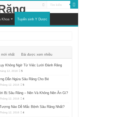
a Khoa
Tuyển sinh Y Dược
 mới nhất
Bài được xem nhiều
Lụy Không Ngờ Từ Việc Lười Đánh Răng
háng 12, 2016
5
ng Dẫn Ngừa Sâu Răng Cho Bé
Tháng 12, 2016
5
ời Bị Sâu Răng – Nên Và Không Nên Ăn Gì?
Tháng 12, 2016
4
 Tượng Nào Dễ Mắc Bệnh Sâu Răng Nhất?
Tháng 12, 2016
4