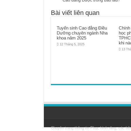
Cao đẳng Dược trong bao lâu?
Bài viết liên quan
Tuyển sinh Cao đẳng Điều
Chính
Dưỡng chuyên ngành Nha
học p
khoa năm 2025
TPHCM
khi nà
12 Tháng 5, 2025
13 Th
Chuyên trang thông tin
Phục hình răng
, các bệ