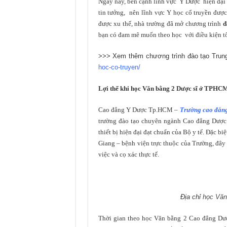
Ngày nay, bên cạnh lĩnh vực Y Dược hiện đại
tin tưởng, nên lĩnh vực Y học cổ truyền đượ
được xu thế, nhà trường đã mở chương trình
đ
bạn có đam mê muốn theo học với điều kiện t
>>> Xem thêm chương trình đào tạo Trung
hoc-co-truyen/
Lợi thế khi học Văn bằng 2 Dược sĩ ở TPHC
Cao đẳng Y Dược Tp.HCM –
Trường cao đẳng
trường đào tạo chuyên ngành Cao đẳng Dược 
thiết bị hiện đại đạt chuẩn của Bộ y tế. Đặc b
Giang – bệnh viện trực thuộc của Trường, đây 
việc và cọ xác thực tế.
Địa chỉ
học Văn
Thời gian theo học Văn bằng 2 Cao đẳng Dượ