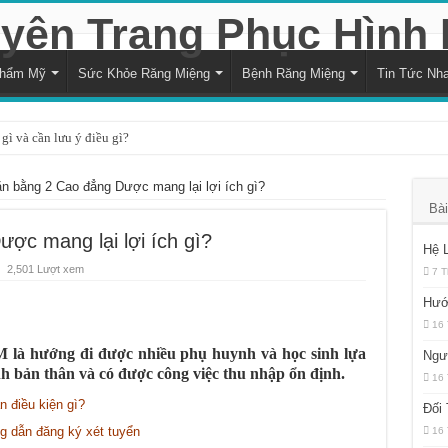
Thẩm Mỹ
Sức Khỏe Răng Miệng
Bệnh Răng Miệng
Tin Tức Nh
gì và cần lưu ý điều gì?
à cách xử lý hiệu quả
n bằng 2 Cao đẳng Dược mang lại lợi ích gì?
i với sức khỏe răng miệng
Bài
trạng trẻ bị vỡ răng hiệu quả
ợc mang lại lợi ích gì?
Hệ 
ng nướu răng trong cùng hàm dưới
2,501 Lượt xem
7 T
và kéo dài bao lâu?
Hướ
16 
 là quyết định hợp lý?
à hướng đi được nhiều phụ huynh và học sinh lựa
Ngư
đối với sức khỏe răng miệng
 bản thân và có được công việc thu nhập ổn định.
16 
ủa sự thiếu hụt chất dinh dưỡng
 điều kiện gì?
Đối
h răng bằng muối hàng ngày?
 dẫn đăng ký xét tuyển
16 