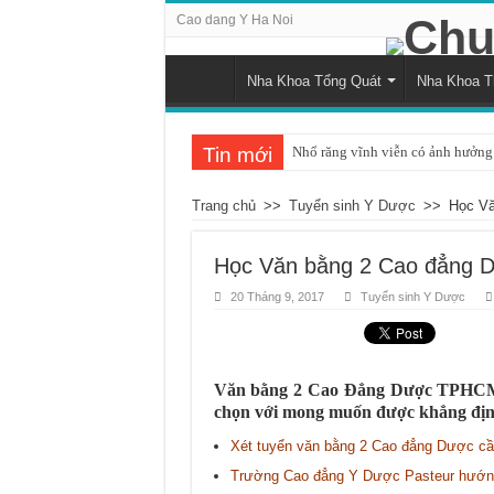
Cao dang Y Ha Noi
Nha Khoa Tổng Quát
Nha Khoa 
Tin mới
Nhổ răng vĩnh viễn có ảnh hưởng 
Tình trạng răng bị đau khi nhai v
Trang chủ
>>
Tuyển sinh Y Dược
>>
Học Vă
Những ảnh hưởng của cao răng đố
Cách nhận biết và khắc phục tình 
Học Văn bằng 2 Cao đẳng Dư
Nguyên nhân và cách điều trị sư
20 Tháng 9, 2017
Tuyển sinh Y Dược
Quá trình mọc răng khôn bắt đầu 
Chụp x-quang răng khôn: Khi nào
Văn bằng 2 Cao Đẳng Dược TPHCM l
Tác động tiêu cực của hút thuốc 
chọn với mong muốn được khẳng định
Chảy máu chân răng và dấu hiệu c
Xét tuyển văn bằng 2 Cao đẳng Dược cần
Có nên áp dụng phương pháp đán
Trường Cao đẳng Y Dược Pasteur hướng