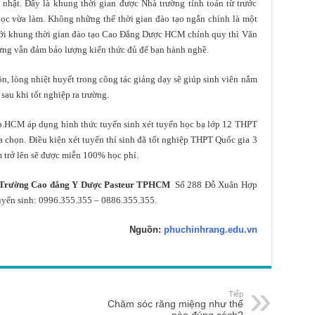
nhật. Đây là khung thời gian được Nhà trường tính toán từ trước
học vừa làm. Không những thế thời gian đào tạo ngắn chính là một
với khung thời gian đào tạo Cao Đẳng Dược HCM chính quy thì Văn
hưng vẫn đảm bảo lượng kiến thức đủ để bạn hành nghề.
ôn, lòng nhiệt huyết trong công tác giảng dạy sẽ giúp sinh viên nắm
sau khi tốt nghiệp ra trường.
.HCM áp dụng hình thức tuyển sinh xét tuyển học bạ lớp 12 THPT
a chọn. Điều kiện xét tuyển thí sinh đã tốt nghiệp THPT Quốc gia 3
 trở lên sẽ được miễn 100% học phí.
Trường Cao đẳng Y Dược Pasteur TPHCM
Số 288 Đỗ Xuân Hợp
yển sinh: 0996.355.355 – 0886.355.355.
Nguồn:
phuchinhrang.edu.vn
Tiếp
Chăm sóc răng miệng như thế