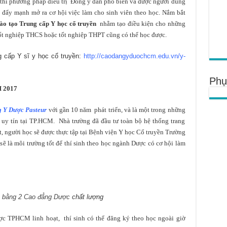
 thì phương pháp điều trị Đông y dần phổ biến và được người dùng
c đẩy mạnh mở ra cơ hội việc làm cho sinh viên theo học. Nắm bắt
ào tạo Trung cấp Y học cổ truyền
nhằm tạo điều kiện cho những
ốt nghiệp THCS hoặc tốt nghiệp THPT cũng có thể học được.
 cấp Y sĩ y học cổ truyền:
http://caodangyduochcm.edu.vn/y-
Phụ
M 2017
 Y Dược Pasteur
với gần 10 năm phát triển, và là một trong những
uy tín tại TP.HCM. Nhà trường đã đầu tư toàn bộ hệ thống trang
iệt, người học sẽ được thực tập tại Bệnh viện Y học Cổ truyền Trường
sẽ là môi trường tốt để thí sinh theo học ngành Dược có cơ hội làm
 bằng 2 Cao đẳng Dược
chất lượng
c TPHCM linh hoạt, thí sinh có thể đăng ký theo học ngoài giờ