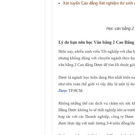
Xét tuyển Cao đẳng Xét nghiệm thí sinh 
Học văn bằng 2 
Lý do bạn nên học Văn bằng 2 Cao Đẳn
Hiện nay, nhiều sinh viên Tốt nghiệp với tấm 
nhưng không đúng với chuyên ngành theo học 
văn bằng 2 Cao đẳng Dược để tìm lối thoát giả
Dược là ngành học hiện đang Hot nhất hiện nay
như trên toàn thế giới vì vậy đây là một lý 
Dược
TP.HCM.
Không những thế các dịch vụ chăm sóc sức k
Đẳng Dược không lo sẽ thất nghiệp khi ra trư
hợp tác với các Doanh nghiệp, công ty Dược 
được thực tập với mức lương 3-4 triệu đồng/th