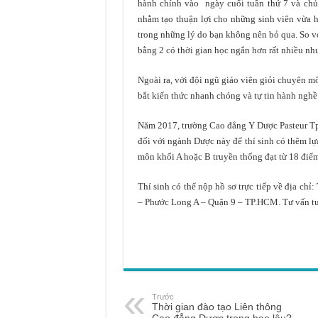
hành chính vào ngày cuối tuần thứ 7 và chủ 
nhằm tạo thuận lợi cho những sinh viên vừa 
trong những lý do bạn không nên bỏ qua. So 
bằng 2 có thời gian học ngắn hơn rất nhiều n
Ngoài ra, với đội ngũ giáo viên giỏi chuyên m
bắt kiến thức nhanh chóng và tự tin hành nghề 
Năm 2017, trường Cao đẳng Y Dược Pasteur Tp
đối với ngành Dược này để thí sinh có thêm lự
môn khối A hoặc B truyền thống đạt từ 18 điểm
Thí sinh có thể nộp hồ sơ trực tiếp về địa chỉ:
– Phước Long A – Quận 9 – TP.HCM. Tư vấn tu
Trước
Thời gian đào tạo Liên thông