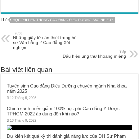
Thẻ
HỌC PHÍ LIÊN THÔNG CAO ĐẲNG ĐIỀU DƯỠNG BAO NHIÊU?
Trước
Những giấy tờ cần thiết trong hồ
sơ Văn bằng 2 Cao đẳng Xét
nghiệm
Tiếp
Dấu hiệu ung thư khoang miệng
Bài viết liên quan
Tuyển sinh Cao đẳng Điều Dưỡng chuyên ngành Nha khoa
năm 2025
12 Tháng 5, 2025
Chính sách miễn giảm 100% học phí Cao đẳng Y Dược
TPHCM 2022 áp dụng đến khi nào?
13 Tháng 9, 2022
Dự kiến kết quả kỳ thi đánh giá năng lực của ĐH Sư Phạm