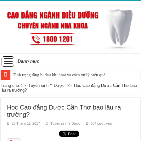
Danh mục
Tình trạng răng bị đau khi nhai và cách xử lý hiệu quả
Trang chủ
>>
Tuyển sinh Y Dược
>>
Học Cao đẳng Dược Cần Thơ bao
lâu ra trường?
Học Cao đẳng Dược Cần Thơ bao lâu ra
trường?
23 Tháng 11, 2017
Tuyển sinh Y Dược
684 Lượt xem