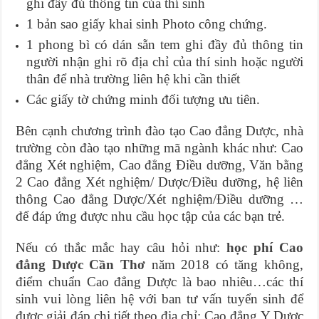
ghi đầy đủ thông tin của thí sinh
1 bản sao giấy khai sinh Photo công chứng.
1 phong bì có dán sẵn tem ghi đầy đủ thông tin
người nhận ghi rõ địa chỉ của thí sinh hoặc người
thân để nhà trường liên hệ khi cần thiết
Các giấy tờ chứng minh đối tượng ưu tiên.
Bên cạnh chương trình đào tạo Cao đẳng Dược, nhà
trường còn đào tạo những mã ngành khác như: Cao
đẳng Xét nghiệm, Cao đẳng Điều dưỡng, Văn bằng
2 Cao đẳng Xét nghiệm/ Dược/Điều dưỡng, hệ liên
thông Cao đẳng Dược/Xét nghiệm/Điều dưỡng …
để đáp ứng được nhu cầu học tập của các bạn trẻ.
Nếu có thắc mắc hay câu hỏi như:
học phí Cao
đẳng Dược Cần Thơ
năm 2018 có tăng không,
điểm chuẩn Cao đẳng Dược là bao nhiêu…các thí
sinh vui lòng liên hệ với ban tư vấn tuyển sinh để
được giải đáp chi tiết theo địa chỉ: Cao đẳng Y Dược