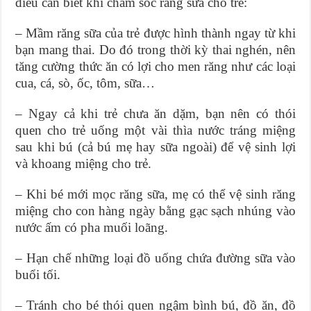
điều cần biết khi chăm sóc răng sữa cho trẻ:
– Mầm răng sữa của trẻ được hình thành ngay từ khi
bạn mang thai. Do đó trong thời kỳ thai nghén, nên
tăng cường thức ăn có lợi cho men răng như các loại
cua, cá, sò, ốc, tôm, sữa…
– Ngay cả khi trẻ chưa ăn dặm, bạn nên có thói
quen cho trẻ uống một vài thìa nước tráng miệng
sau khi bú (cả bú mẹ hay sữa ngoài) để vệ sinh lợi
và khoang miệng cho trẻ.
– Khi bé mới mọc răng sữa, mẹ có thể vệ sinh răng
miệng cho con hàng ngày bằng gạc sạch nhúng vào
nước ấm có pha muối loãng.
– Hạn chế những loại đồ uống chứa đường sữa vào
buổi tối.
– Tránh cho bé thói quen ngậm bình bú, đồ ăn, đồ