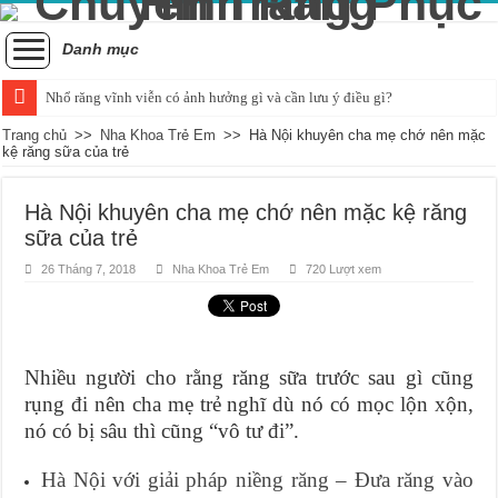
Danh mục
Nhổ răng vĩnh viễn có ảnh hưởng gì và cần lưu ý điều gì?
Tình trạng răng bị đau khi nhai và cách xử lý hiệu quả
Trang chủ
>>
Nha Khoa Trẻ Em
>>
Hà Nội khuyên cha mẹ chớ nên mặc
kệ răng sữa của trẻ
Những ảnh hưởng của cao răng đối với sức khỏe răng miệng
Cách nhận biết và khắc phục tình trạng trẻ bị vỡ răng hiệu quả
Hà Nội khuyên cha mẹ chớ nên mặc kệ răng
sữa của trẻ
Nguyên nhân và cách điều trị sưng nướu răng trong cùng hàm dưới
26 Tháng 7, 2018
Nha Khoa Trẻ Em
720 Lượt xem
Quá trình mọc răng khôn bắt đầu và kéo dài bao lâu?
Chụp x-quang răng khôn: Khi nào là quyết định hợp lý?
Tác động tiêu cực của hút thuốc đối với sức khỏe răng miệng
Nhiều người cho rằng răng sữa trước sau gì cũng
Chảy máu chân răng và dấu hiệu của sự thiếu hụt chất dinh dưỡng
rụng đi nên cha mẹ trẻ nghĩ dù nó có mọc lộn xộn,
Có nên áp dụng phương pháp đánh răng bằng muối hàng ngày?
nó có bị sâu thì cũng “vô tư đi”.
Hà Nội với giải pháp niềng răng – Đưa răng vào