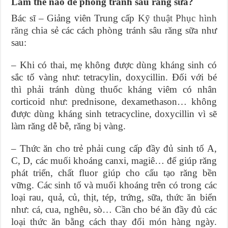
Làm thế nào để phòng tránh sâu răng sữa?
Bác sĩ – Giảng viên Trung cấp
Kỹ thuật Phục hình
răng
chia sẻ các cách phòng tránh sâu răng sữa như
sau:
– Khi có thai, mẹ không được dùng kháng sinh có
sắc tố vàng như: tetracylin, doxycillin. Đối với bé
thì phải tránh dùng thuốc kháng viêm có nhân
corticoid như: prednisone, dexamethason… không
được dùng kháng sinh tetracycline, doxycillin vì sẽ
làm răng dễ bễ, răng bị vàng.
– Thức ăn cho trẻ phải cung cấp đầy đủ sinh tố A,
C, D, các muối khoáng canxi, magiê… để giúp răng
phát triển, chất fluor giúp cho cấu tạo răng bền
vững. Các sinh tố và muối khoáng trên có trong các
loại rau, quả, củ, thịt, tép, trứng, sữa, thức ăn biển
như: cá, cua, nghêu, sò… Cần cho bé ăn đầy đủ các
loại thức ăn bằng cách thay đổi món hàng ngày.