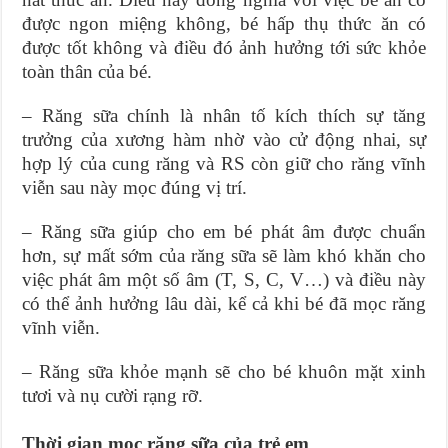
được ngon miệng không, bé hấp thụ thức ăn có
được tốt không và điều đó ảnh hưởng tới sức khỏe
toàn thân của bé.
– Răng sữa chính là nhân tố kích thích sự tăng
trưởng của xương hàm nhờ vào cử động nhai, sự
hợp lý của cung răng và RS còn giữ cho răng vĩnh
viễn sau này mọc đúng vị trí.
– Răng sữa giúp cho em bé phát âm được chuẩn
hơn, sự mất sớm của răng sữa sẽ làm khó khăn cho
việc phát âm một số âm (T, S, C, V…) và điều này
có thể ảnh hưởng lâu dài, kể cả khi bé đã mọc răng
vĩnh viễn.
– Răng sữa khỏe mạnh sẽ cho bé khuôn mặt xinh
tươi và nụ cười rạng rỡ.
Thời gian mọc răng sữa của trẻ em