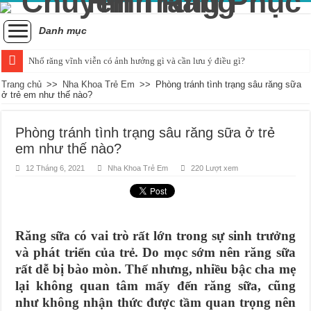
Danh mục
Nhổ răng vĩnh viễn có ảnh hưởng gì và cần lưu ý điều gì?
Tình trạng răng bị đau khi nhai và cách xử lý hiệu quả
Trang chủ
>>
Nha Khoa Trẻ Em
>>
Phòng tránh tình trạng sâu răng sữa
ở trẻ em như thế nào?
Những ảnh hưởng của cao răng đối với sức khỏe răng miệng
Cách nhận biết và khắc phục tình trạng trẻ bị vỡ răng hiệu quả
Phòng tránh tình trạng sâu răng sữa ở trẻ
em như thế nào?
Nguyên nhân và cách điều trị sưng nướu răng trong cùng hàm dưới
12 Tháng 6, 2021
Nha Khoa Trẻ Em
220 Lượt xem
Quá trình mọc răng khôn bắt đầu và kéo dài bao lâu?
Chụp x-quang răng khôn: Khi nào là quyết định hợp lý?
Tác động tiêu cực của hút thuốc đối với sức khỏe răng miệng
Răng sữa có vai trò rất lớn trong sự sinh trưởng
Chảy máu chân răng và dấu hiệu của sự thiếu hụt chất dinh dưỡng
và phát triển của trẻ. Do mọc sớm nên răng sữa
Có nên áp dụng phương pháp đánh răng bằng muối hàng ngày?
rất dễ bị bào mòn. Thế nhưng, nhiều bậc cha mẹ
lại không quan tâm mấy đến răng sữa, cũng
như không nhận thức được tầm quan trọng nên