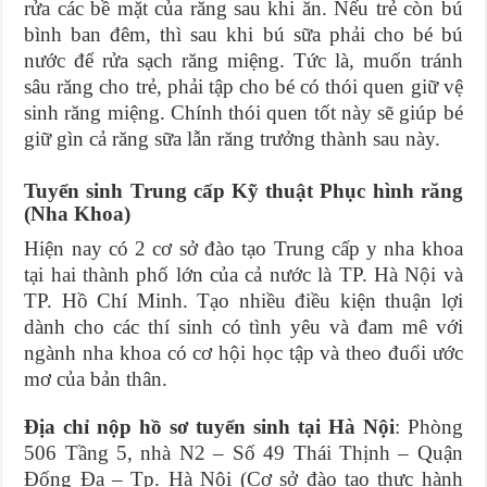
rửa các bề mặt của răng sau khi ăn. Nếu trẻ còn bú
bình ban đêm, thì sau khi bú sữa phải cho bé bú
nước để rửa sạch răng miệng. Tức là, muốn tránh
sâu răng cho trẻ, phải tập cho bé có thói quen giữ vệ
sinh răng miệng. Chính thói quen tốt này sẽ giúp bé
giữ gìn cả răng sữa lẫn răng trưởng thành sau này.
Tuyển sinh Trung cấp Kỹ thuật Phục hình răng
(Nha Khoa)
Hiện nay có 2 cơ sở đào tạo Trung cấp y nha khoa
tại hai thành phố lớn của cả nước là TP. Hà Nội và
TP. Hồ Chí Minh. Tạo nhiều điều kiện thuận lợi
dành cho các thí sinh có tình yêu và đam mê với
ngành nha khoa có cơ hội học tập và theo đuổi ước
mơ của bản thân.
Địa chỉ nộp hồ sơ tuyển sinh tại Hà Nội
: Phòng
506 Tầng 5, nhà N2 – Số 49 Thái Thịnh – Quận
Đống Đa – Tp. Hà Nội (Cơ sở đào tạo thực hành