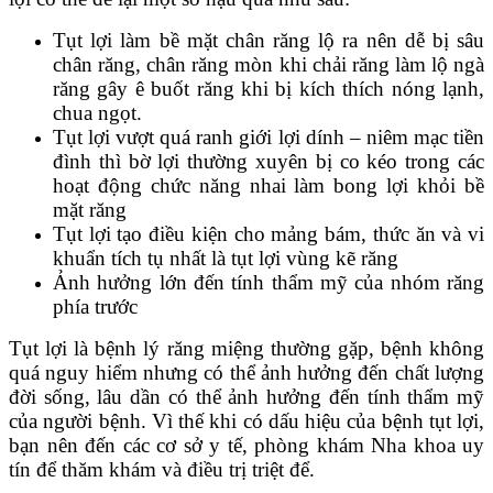
Tụt lợi làm bề mặt chân răng lộ ra nên dễ bị sâu
chân răng, chân răng mòn khi chải răng làm lộ ngà
răng gây ê buốt răng khi bị kích thích nóng lạnh,
chua ngọt.
Tụt lợi vượt quá ranh giới lợi dính – niêm mạc tiền
đình thì bờ lợi thường xuyên bị co kéo trong các
hoạt động chức năng nhai làm bong lợi khỏi bề
mặt răng
Tụt lợi tạo điều kiện cho mảng bám, thức ăn và vi
khuẩn tích tụ nhất là tụt lợi vùng kẽ răng
Ảnh hưởng lớn đến tính thẩm mỹ của nhóm răng
phía trước
Tụt lợi là bệnh lý răng miệng thường gặp, bệnh không
quá nguy hiểm nhưng có thể ảnh hưởng đến chất lượng
đời sống, lâu dần có thể ảnh hưởng đến tính thẩm mỹ
của người bệnh. Vì thế khi có dấu hiệu của bệnh tụt lợi,
bạn nên đến các cơ sở y tế, phòng khám Nha khoa uy
tín để thăm khám và điều trị triệt để.