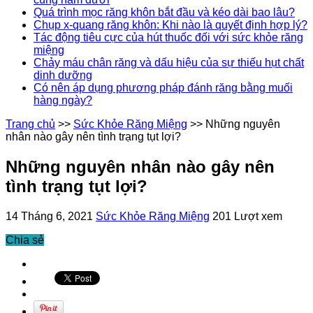
Quá trình mọc răng khôn bắt đầu và kéo dài bao lâu?
Chụp x-quang răng khôn: Khi nào là quyết định hợp lý?
Tác động tiêu cực của hút thuốc đối với sức khỏe răng
miệng
Chảy máu chân răng và dấu hiệu của sự thiếu hụt chất
dinh dưỡng
Có nên áp dụng phương pháp đánh răng bằng muối
hàng ngày?
Trang chủ
>>
Sức Khỏe Răng Miệng
>>
Những nguyên
nhân nào gây nên tình trạng tụt lợi?
Những nguyên nhân nào gây nên
tình trạng tụt lợi?
14 Tháng 6, 2021
Sức Khỏe Răng Miệng
201 Lượt xem
Chia sẻ