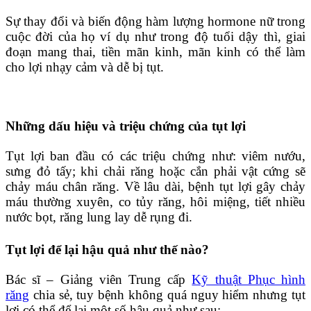
Sự thay đổi và biến động hàm lượng hormone nữ trong
cuộc đời của họ ví dụ như trong độ tuổi dậy thì, giai
đoạn mang thai, tiền mãn kinh, mãn kinh có thể làm
cho lợi nhạy cảm và dễ bị tụt.
Những dấu hiệu và triệu chứng của tụt lợi
Tụt lợi ban đầu có các triệu chứng như: viêm nướu,
sưng đỏ tấy; khi chải răng hoặc cắn phải vật cứng sẽ
chảy máu chân răng. Về lâu dài, bệnh tụt lợi gây chảy
máu thường xuyên, co tủy răng, hôi miệng, tiết nhiều
nước bọt, răng lung lay dễ rụng đi.
Tụt lợi để lại hậu quả như thế nào?
Bác sĩ – Giảng viên Trung cấp
Kỹ thuật Phục hình
răng
chia sẻ, tuy bệnh không quá nguy hiểm nhưng tụt
lợi có thể để lại một số hậu quả như sau: