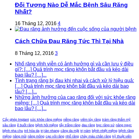
Đối Tượng Nào Dễ Mắc Bệnh Sâu Răng
Nhất?
16 Tháng 12, 2016
4
Cách Chữa Đau Răng Tức Thì Tại Nhà
8 Tháng 12, 2016
3
Nhổ răng vĩnh viễn có ảnh hưởng gì và cần lưu ý điều
gì?: […] Quá trình mọc răng khôn bắt đầu và kéo dài
bao lâu? […]...
Tình trạng răng bị đau khi nhai và cách xử lý hiệu quả:
[…] Quá trình mọc răng khôn bắt đầu và kéo dài bao
lâu? […]...
Những ảnh hưởng của cao răng đối với sức khỏe răng
miệng: […] Quá trình mọc răng khôn bắt đầu và kéo dài
bao lâu? […]...
Cấy ghép Implant
sức khỏe răng miệng
niềng răng
viêm tủy răng
trám răng thẩm mỹ
sâu răng
ê buốt răng
bệnh hôi miệng
tẩy trắng răng
đau răng
bọc răng sứ
nâng ngực
bệnh nha chu
trẻ hóa da
trị tàn nhang
căng da mặt
trị nám
bệnh nhiệt miệng
bệnh răng
miệng
nâng mũi
nâng mông
cạo vôi răng
nhổ răng
chảy máu chân răng
kỹ thuật viên