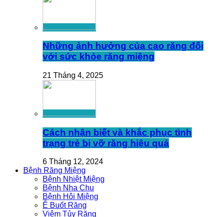
Những ảnh hưởng của cao răng đối
với sức khỏe răng miệng
21 Tháng 4, 2025
Cách nhận biết và khắc phục tình
trạng trẻ bị vỡ răng hiệu quả
6 Tháng 12, 2024
Bệnh Răng Miệng
Bệnh Nhiệt Miệng
Bệnh Nha Chu
Bệnh Hôi Miệng
Ê Buốt Răng
Viêm Tủy Răng