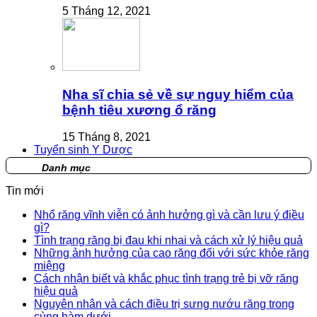
5 Tháng 12, 2021
Nha sĩ chia sẻ về sự nguy hiểm của
bệnh tiêu xương ổ răng
15 Tháng 8, 2021
Tuyển sinh Y Dược
Danh mục
Tin mới
Nhổ răng vĩnh viễn có ảnh hưởng gì và cần lưu ý điều
gì?
Tình trạng răng bị đau khi nhai và cách xử lý hiệu quả
Những ảnh hưởng của cao răng đối với sức khỏe răng
miệng
Cách nhận biết và khắc phục tình trạng trẻ bị vỡ răng
hiệu quả
Nguyên nhân và cách điều trị sưng nướu răng trong
cùng hàm dưới