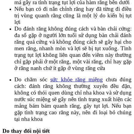
má gây ra tình trạng tụt lợi của hàm răng bên dưới
Nếu bạn có đi nắn chỉnh răng hay đã từng đi điều
trị vùng quanh răng cũng là một lý do kiến bị tụt
lợi
Do đánh răng không đúng cách và bàn chải cứng:
đa số gặp ở người lớn tuổi sử dụng bàn chải đánh
răng quá cứng và không đúng cách sẽ gây hại cho
men răng, nhanh mòn và lợi sẽ bị tụt xuống. Tình
trạng tụt lợi không liên quan đến viêm này thường
chỉ gặp phải ở một răng, một vài răng, chỉ hay gặp
ở răng nanh chứ ít gặp ở vùng răng cửa
Do chăm sóc
sức khỏe răng miệng
chưa đúng
cách: đánh răng không thường xuyên đều đặn,
không có thói quen dùng chỉ nha khoa và sử dụng
nước súc miệng sẽ gây nên tình trạng xuất hiện các
mảng bám bám quanh răng, gây tụt lợi. Nếu bạn
gặp tình trạng cao răng này, nên đi loại bỏ chúng
tại nha khoa
Do thay đổi nội tiết