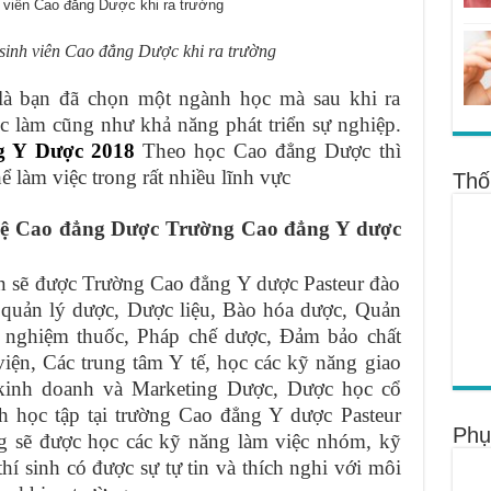
sinh viên Cao đẳng Dược khi ra trường
à bạn đã chọn một ngành học mà sau khi ra
ệc làm cũng như khả năng phát triển sự nghiệp.
g Y Dược 2018
Theo học Cao đẳng Dược thì
hể làm việc trong rất nhiều lĩnh vực
Thố
 hệ Cao đẳng Dược Trường Cao đẳng Y dược
n sẽ được Trường Cao đẳng Y dược Pasteur đào
à quản lý dược, Dược liệu, Bào hóa dược, Quản
ểm nghiệm thuốc, Pháp chế dược, Đảm bảo chất
viện, Các trung tâm Y tế, học các kỹ năng giao
 kinh doanh và Marketing Dược, Dược học cổ
h học tập tại trường Cao đẳng Y dược Pasteur
Phụ
ng sẽ được học các kỹ năng làm việc nhóm, kỹ
thí sinh có được sự tự tin và thích nghi với môi