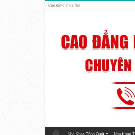
Cao dang Y Ha Noi
Nha Khoa Tổng Quát
Nha Khoa 