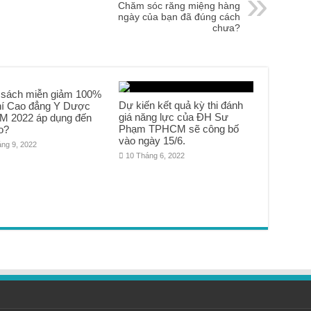
Chăm sóc răng miệng hàng
ngày của bạn đã đúng cách
chưa?
 sách miễn giảm 100%
Dự kiến kết quả kỳ thi đánh
hí Cao đẳng Y Dược
giá năng lực của ĐH Sư
 2022 áp dụng đến
Phạm TPHCM sẽ công bố
o?
vào ngày 15/6.
áng 9, 2022
10 Tháng 6, 2022