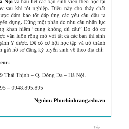
à Nội
và hầu hết các bạn sinh viên theo học tại
y sau khi tốt nghiệp. Điều này cho thấy chất
được đảm bảo tốt đáp ứng các yêu cầu đầu ra
uyển dụng. Cũng một phần do nhu cầu nhân lực
ạng khan hiếm “cung không đủ cầu” Do đó cơ
ợc vẫn luôn rộng mở với tất cả các bạn thí sinh
nh Y dược. Để có cơ hội học tập và trở thành
 gửi hồ sơ đăng ký tuyển sinh về theo địa chỉ:
eur:
9 Thái Thịnh – Q. Đống Đa – Hà Nội.
95 – 0948.895.895
Nguồn:
Phuchinhrang.edu.vn
Tiếp