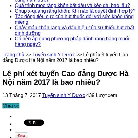
Quá trình mọc răng khôn bắt đầu và kéo dài bao lâu?
Chụp x-quang răng khôn: Khi nào là quyết định hợp lý?
Tác động tiêu cực của hút thuốc đối với sức khỏe răng
miệng
Chảy máu chân răng và dấu hiệu của sự thiếu hụt chất
dinh dưỡng
Có nên áp dụng phương pháp đánh răng bằng muối
hàng ngày?
Trang chủ
>>
Tuyển sinh Y Dược
>>
Lệ phí xét tuyển Cao
đẳng Dược Hà Nội năm 2017 là bao nhiêu?
Lệ phí xét tuyển Cao đẳng Dược Hà
Nội năm 2017 là bao nhiêu?
13 Tháng 7, 2017
Tuyển sinh Y Dược
439 Lượt xem
Chia sẻ