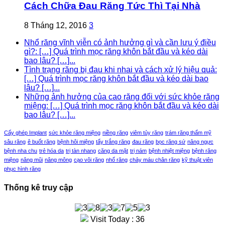
Cách Chữa Đau Răng Tức Thì Tại Nhà
8 Tháng 12, 2016
3
Nhổ răng vĩnh viễn có ảnh hưởng gì và cần lưu ý điều
gì?: […] Quá trình mọc răng khôn bắt đầu và kéo dài
bao lâu? […]...
Tình trạng răng bị đau khi nhai và cách xử lý hiệu quả:
[…] Quá trình mọc răng khôn bắt đầu và kéo dài bao
lâu? […]...
Những ảnh hưởng của cao răng đối với sức khỏe răng
miệng: […] Quá trình mọc răng khôn bắt đầu và kéo dài
bao lâu? […]...
Cấy ghép Implant
sức khỏe răng miệng
niềng răng
viêm tủy răng
trám răng thẩm mỹ
sâu răng
ê buốt răng
bệnh hôi miệng
tẩy trắng răng
đau răng
bọc răng sứ
nâng ngực
bệnh nha chu
trẻ hóa da
trị tàn nhang
căng da mặt
trị nám
bệnh nhiệt miệng
bệnh răng
miệng
nâng mũi
nâng mông
cạo vôi răng
nhổ răng
chảy máu chân răng
kỹ thuật viên
phục hình răng
Thống kê truy cập
Visit Today : 36