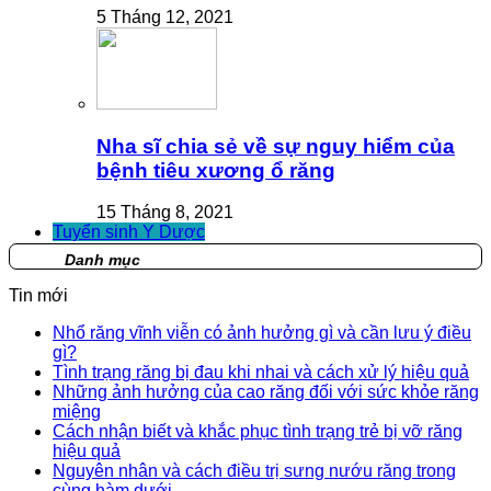
5 Tháng 12, 2021
Nha sĩ chia sẻ về sự nguy hiểm của
bệnh tiêu xương ổ răng
15 Tháng 8, 2021
Tuyển sinh Y Dược
Danh mục
Tin mới
Nhổ răng vĩnh viễn có ảnh hưởng gì và cần lưu ý điều
gì?
Tình trạng răng bị đau khi nhai và cách xử lý hiệu quả
Những ảnh hưởng của cao răng đối với sức khỏe răng
miệng
Cách nhận biết và khắc phục tình trạng trẻ bị vỡ răng
hiệu quả
Nguyên nhân và cách điều trị sưng nướu răng trong
cùng hàm dưới