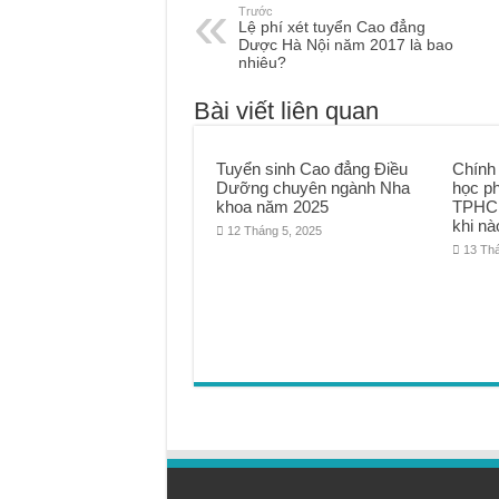
Trước
Lệ phí xét tuyển Cao đẳng
Dược Hà Nội năm 2017 là bao
nhiêu?
Bài viết liên quan
Tuyển sinh Cao đẳng Điều
Chính
Dưỡng chuyên ngành Nha
học p
khoa năm 2025
TPHCM
khi nà
12 Tháng 5, 2025
13 Th