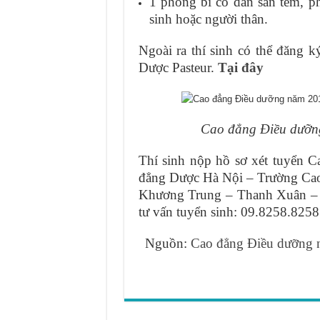
1 phong bì có dán sẵn tem, ph
sinh hoặc người thân.
Ngoài ra thí sinh có thể đăng k
Dược Pasteur.
Tại đây
Cao đẳng Điều dưỡn
Thí sinh nộp hồ sơ xét tuyển 
đẳng Dược Hà Nội – Trường Cao
Khương Trung – Thanh Xuân – H
tư vấn tuyển sinh: 09.8258.825
Nguồn:
Cao đẳng Điều dưỡng n