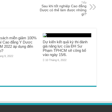
Tiếp
Sau khi tốt nghiệp Cao đẳng
Dược có thể làm được những
gì?
 sách miễn giảm 100%
Dự kiến kết quả kỳ thi đánh
hí Cao đẳng Y Dược
giá năng lực của ĐH Sư
 2022 áp dụng đến
Phạm TPHCM sẽ công bố
o?
vào ngày 15/6.
áng 9, 2022
10 Tháng 6, 2022