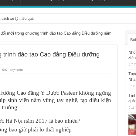
à cách xử lý hiệu quả
đổi mới trong chương trình đào tạo Cao đẳng Điều dưỡng năm
Bài
Nhổ 
 trình đào tạo Cao đẳng Điều dưỡng
điều
7 T
597 Lượt xem
Tuy
Nha
12 
 Trường Cao đẳng Y Dược Pasteur không ngừng
Tình
iúp sinh viên nắm vững tay nghề, tạo điều kiện
quả
a trường.
11 
ợc Hà Nội năm 2017 là bao nhiêu?
g bao giờ phải lo thất nghiệp