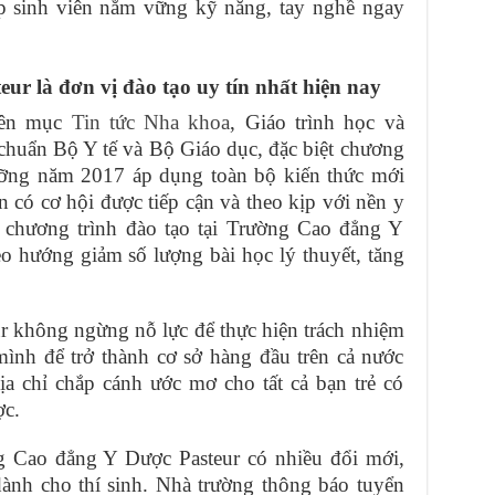
úp sinh viên nắm vững kỹ năng, tay nghề ngay
r là đơn vị đào tạo uy tín nhất hiện nay
uyên mục
Tin tức Nha khoa
, Giáo trình học và
 chuẩn Bộ Y tế và Bộ Giáo dục, đặc biệt chương
ưỡng năm 2017 áp dụng toàn bộ kiến thức mới
n có cơ hội được tiếp cận và theo kịp với nền y
ó chương trình đào tạo tại Trường Cao đẳng Y
o hướng giảm số lượng bài học lý thuyết, tăng
 không ngừng nỗ lực để thực hiện trách nhiệm
mình để trở thành cơ sở hàng đầu trên cả nước
ịa chỉ chắp cánh ước mơ cho tất cả bạn trẻ có
c.
ng Cao đẳng Y Dược Pasteur có nhiều đổi mới,
ành cho thí sinh. Nhà trường thông báo tuyển