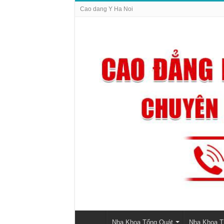
Cao dang Y Ha Noi
Nha Khoa Tổng Quát
Nha Khoa 