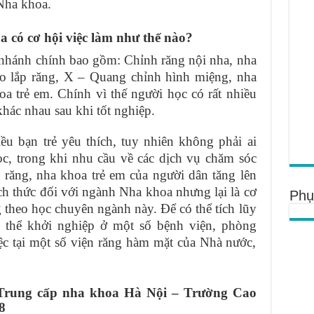
Nha khoa.
 có cơ hội việc làm như thế nào?
nhánh chính bao gồm: Chỉnh răng nội nha, nha
áo lắp răng, X – Quang chỉnh hình miệng, nha
a trẻ em. Chính vì thế người học có rất nhiều
khác nhau sau khi tốt nghiệp.
ều bạn trẻ yêu thích, tuy nhiên không phải ai
c, trong khi nhu cầu về các dịch vụ chăm sóc
 răng, nha khoa trẻ em của người dân tăng lên
h thức đối với ngành Nha khoa nhưng lại là cơ
Phụ
 theo học chuyên ngành này. Để có thể tích lũy
ó thể khởi nghiệp ở một số bệnh viện, phòng
c tại một số viện răng hàm mặt của Nhà nước,
ạo Trung cấp nha khoa Hà Nội – Trường Cao
8