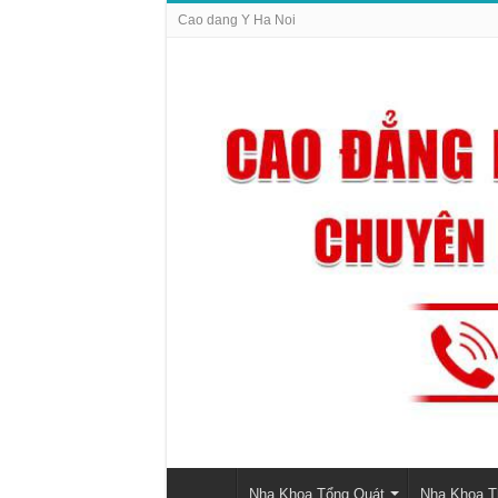
Cao dang Y Ha Noi
Nha Khoa Tổng Quát
Nha Khoa 