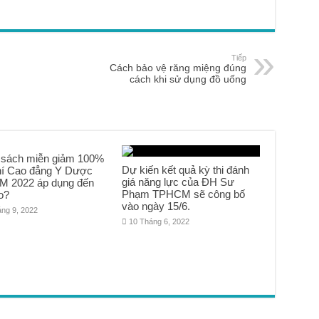
Tiếp
Cách bảo vệ răng miệng đúng
cách khi sử dụng đồ uống
 sách miễn giảm 100%
Dự kiến kết quả kỳ thi đánh
hí Cao đẳng Y Dược
giá năng lực của ĐH Sư
 2022 áp dụng đến
Phạm TPHCM sẽ công bố
o?
vào ngày 15/6.
áng 9, 2022
10 Tháng 6, 2022