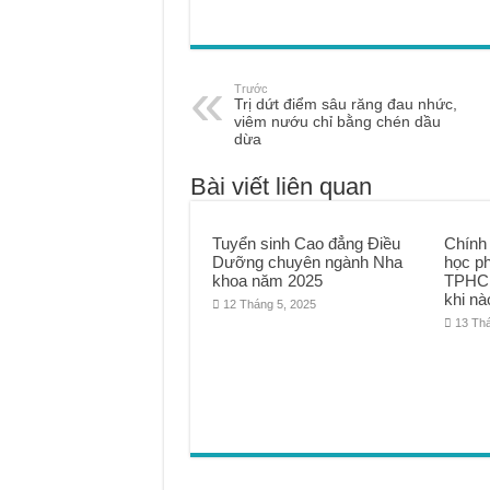
Trước
Trị dứt điểm sâu răng đau nhức,
viêm nướu chỉ bằng chén dầu
dừa
Bài viết liên quan
Tuyển sinh Cao đẳng Điều
Chính
Dưỡng chuyên ngành Nha
học p
khoa năm 2025
TPHCM
khi nà
12 Tháng 5, 2025
13 Th