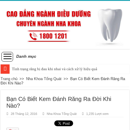
Danh mục
Tình trạng răng bị đau khi nhai và cách xử lý hiệu quả
Trang chủ
>>
Nha Khoa Tổng Quát
>>
Bạn Có Biết Kem Đánh Răng Ra
Đời Khi Nào?
Bạn Có Biết Kem Đánh Răng Ra Đời Khi
Nào?
28 Tháng 12, 2016
Nha Khoa Tổng Quát
1,235 Lượt xem