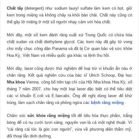
Chất tẩy
(detergent) như sodium lauryl sulfate làm kem có bọt, giữ
kem trong miệng và không chảy ra khỏi bàn chải. Chất này cũng có
thể gây lở miệng ở một số người nhạy cảm với hóa chất.
Mới đây, một số kem đánh răng xuất xứ Trung Quốc có chứa hóa
chất sudan và chất diethylene glycol. Các kem này đã gây tử vong
cho mấy chục công dân Panama và đã bị Cơ quan bảo vệ sức khỏe
Hoa Kỳ, Việt Nam và nhiều quốc gia khác ra lệnh thu hồi.
Mới đây, laser cũng được thử nghiệm để loại trừ vi khuẩn ẩn náu ở
chân răng. Kết quả nghiên cứu của bác sĩ Ulrich Schoop, Đại học
Nha khoa
Vienna, công bố trên tạp chí của Hội Nha khoa Hoa Kỳ, số
tháng 7 năm 2007, cho hay một loại laser đặc biệt có thể tiêu diệt
các vi khuẩn E.coli và E.faecalis. Ông đề nghị dùng laser để khử
trùng, làm sạch chân răng và phòng ngừa các
bệnh răng miệng
.
Chăm sóc
sức khỏe răng miệng
tốt để tiêu hóa thực phẩm, trắng
bóng để có nụ cười tươi sáng, nguyên vẹn là cả một nghệ thuật. Vì
“cái răng cái tóc là góc con người”, vừa về phương diện thẩm mỹ,
đối thoại lẫn dinh dưỡng.