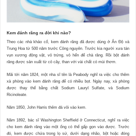
Kem đánh răng ra đời khi nào?
Theo các nhà khảo cổ, kem đánh răng đã được dùng ở Ấn Độ và
Trung Hoa từ 500 năm trước Công nguyên. Trước kia người xưa tán
vụn xương động vật, vỏ trứng, vỏ hến để chà răng. Rồi bột đánh
răng được sản xuất từ cỏ cây, than với vài chất có mùi thơm.
Mãi tới năm 1824, một nha sĩ tên là Peabody nghĩ ra việc cho thêm
xà phòng vào kem đánh răng để có nhiều bọt. Ngày nay, xà phòng
được thay thế bằng chất Sodium Lauryl Sulfate, và Sodium
Ricinoleate.
Năm 1850, John Harris thêm đá vôi vào kem.
Năm 1892, bác sĩ Washington Sheffield ở Connecticut, nghĩ ra việc
cho kem đánh răng vào một ống có thể gấp gọn vào được. Trước
đó, kem được chứa trong lọ sứ, dưới dạng nhão, bột hoặc đóng