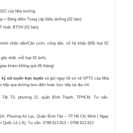
022 của Nhà trường.
p + Bảng điểm Trung cấp Điều dưỡng (02 bản).
 hoặc BTVH (02 bản).
inh nhân dân/Căn cước công dân, sổ hộ khẩu (Mỗi loại 02
gần nhất, mỗi loại 02 ảnh).
gian khám không quá 06 tháng).
 ký xét tuyển
trực tuyến
và gửi ngay hồ sơ về VPTS của Nhà
tiếp qua đường bưu điện hoặc trực tiếp tại địa chỉ:
 Tất Tố, phường 21, quận Bình Thạnh, TPHCM. Tư vấn:
1A, Phường An Lạc, Quận Bình Tân – TP Hồ Chí Minh ( Ngay
i Quốc Lộ 1 A). Tư vấn: 0799.913.913 – 0788.913.913