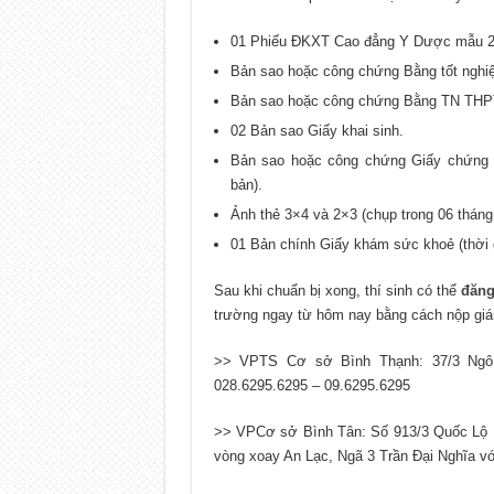
01 Phiếu ĐKXT Cao đẳng Y Dược mẫu 2
Bản sao hoặc công chứng Bằng tốt nghiệ
Bản sao hoặc công chứng Bằng TN THPT
02 Bản sao Giấy khai sinh.
Bản sao hoặc công chứng Giấy chứng m
bản).
Ảnh thẻ 3×4 và 2×3 (chụp trong 06 tháng 
01 Bản chính Giấy khám sức khoẻ (thời 
Sau khi chuẩn bị xong, thí sinh có thể
đăng
trường ngay từ hôm nay bằng cách nộp gián 
>> VPTS Cơ sở Bình Thạnh: 37/3 Ngô
028.6295.6295 – 09.6295.6295
>> VPCơ sở Bình Tân: Số 913/3 Quốc Lộ 
vòng xoay An Lạc, Ngã 3 Trần Đại Nghĩa vớ