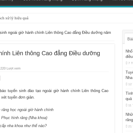
ách xử lý hiệu quả
sinh ngoài giờ hành chính Liên thông Cao đẳng Điều dưỡng năm
Bài
Nhổ 
chính Liên thông Cao đẳng Điều dưỡng
điều
7 T
220 Lượt xem
Tuy
Nha
12 
áo tuyển sinh đào tạo ngoài giờ hành chính Liên thông Cao
Tình
xét tuyển đơn giản.
quả
11 
 răng học ngoài giờ hành chính
Nhữ
 Phục hình răng (Nha khoa)
răn
g cấp nha khoa như thế nào?
21 