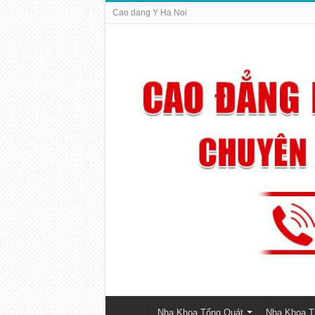
Cao dang Y Ha Noi
Nha Khoa Tổng Quát
Nha Khoa 