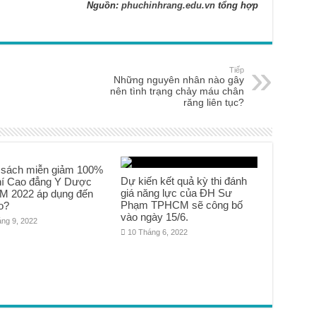
Nguồn:
phuchinhrang.edu.vn
tổng hợp
Tiếp
Những nguyên nhân nào gây
nên tình trạng chảy máu chân
răng liên tục?
 sách miễn giảm 100%
Dự kiến kết quả kỳ thi đánh
hí Cao đẳng Y Dược
giá năng lực của ĐH Sư
 2022 áp dụng đến
Phạm TPHCM sẽ công bố
o?
vào ngày 15/6.
áng 9, 2022
10 Tháng 6, 2022