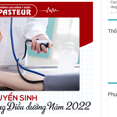
Cách
răng
6 T
Thố
Phụ